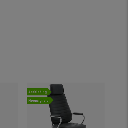
Aanbieding
Aanbied
Nieuwigheid