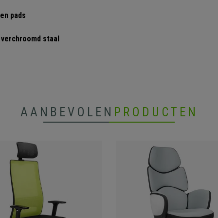
ren pads
 verchroomd staal
AANBEVOLEN
PRODUCTEN