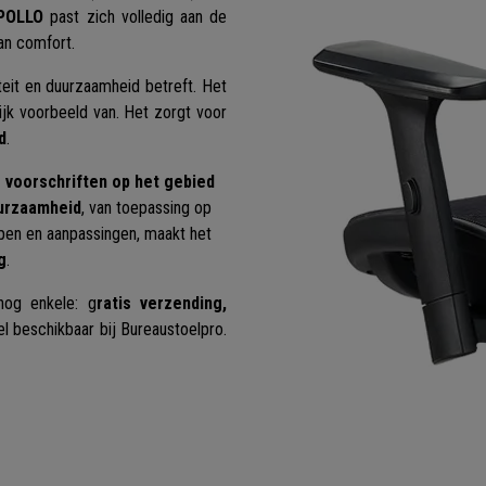
POLLO
past zich volledig aan de
an comfort.
teit en duurzaamheid betreft. Het
ijk voorbeeld van. Het zorgt voor
d
.
 voorschriften op het gebied
uurzaamheid
, van toepassing op
pen en aanpassingen, maakt het
g
.
nog enkele: g
ratis verzending,
kel beschikbaar bij Bureaustoelpro.