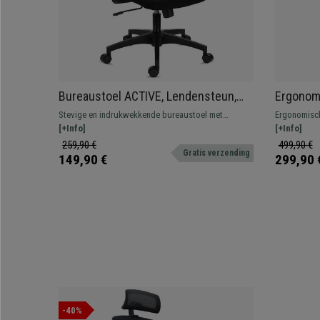
Bureaustoel ACTIVE, Lendensteun,
Ergonom
Verstelbare armleuningen,
Hoofdste
Stevige en indrukwekkende bureaustoel met
Ergonomisch
Comfortabel en Robuust, Blauw
uur, Gro
lendensteun. Zitting met dikke vulling en verstelbare
[+Info]
professionee
[+Info]
armleuningen voor optimaal comfort.
verchroomd 
259,90 €
499,90 €
Gratis verzending
149,90 €
299,90 
-40%