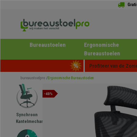
Grat
Bureaustoelen
Ergonomische
Bureaustoelen
Profiteer van de Zome
bureaustoelpro
Ergonomische Bureaustoelen
-40%
Synchroon
Kantelmechanisme