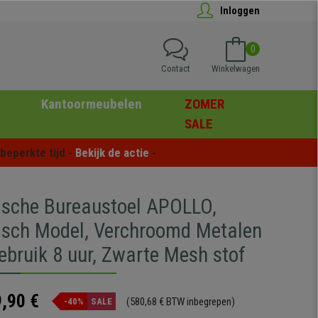
Inloggen
0
Contact
Winkelwagen
Kantoormeubelen
ZOMER
SALE
eperkte tijd - 
Bekijk de actie
 -
sche Bureaustoel APOLLO,
sch Model, Verchroomd Metalen
ebruik 8 uur, Zwarte Mesh stof
,90 €
(580,68 € BTW inbegrepen)
-40%
SALE