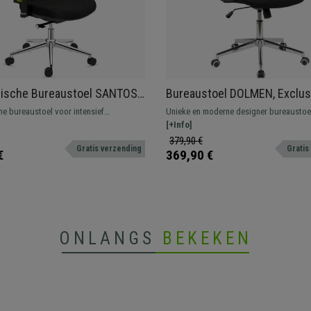
ische Bureaustoel SANTOS,
Bureaustoel DOLMEN, Exclus
un, Professioneel Gebruik 8
Ontwerp. Metalen Onderstel, 
e bureaustoel voor intensief
Unieke en moderne designer bureaustoe
en
Stof
l gebruik. Uitstekende kwaliteit, met
Ergonomische, hoge rugleuning met geï
[+Info]
aluminium elementen.
hoofdsteun, vulling met hoge dichtheid,
379,90 €
Gratis verzending
Gratis
kwaliteitsstof.
€
369,90 €
ONLANGS
BEKEKEN