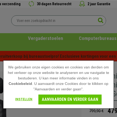
is verzending
30 dagen Retourrecht
2 jaar Garantie
Vergaderstoelen
Computerbureaus
ruitverkoop bij bureaustoelpro! Exclusieve kortingen voor een b
We gebruiken onze eigen cookies en cookies van derden om
het verkeer op onze website te analyseren en uw navigatie te
Ergonomi
bestuderen. U kan meer informatie vinden in ons
Ergonomi
Cookiebeleid
. U aanvaardt onze Cookies door te klikken op
"Aanvaarden en verder gaan".
Frame, G
AANVAARDEN EN VERDER GAAN
INSTELLEN
479
799,90 €