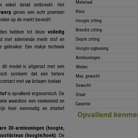
Materiaal
n enkel detail ontbreekt. Het
Kleur
twerp
geven een echt premium
oelen op de markt bevindt!
Hoogte zitting
Breedte zitting
udies hebben tot deze
volledig
ed met ademende mesh stof en
Diepte zitting
 gebruiker. Een stukje techniek
Hoogte rugleuning
Armleuningen
 dit model is uitgerust met een
Wielen
isch systeem dat een betere
Max. gewicht
 contact met uw lichaam toelaat.
Gewicht
tof
is opvallend ergonomisch. De
Staat
latie waardoor een veeleisend en
Garantie
jn heel eenvoudig en intuitief
bare 3D-armleuningen (hoogte,
hoofdsteun (hoogte/hoek)
. De