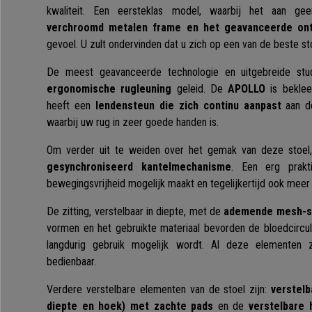
kwaliteit. Een eersteklas model, waarbij het aan gee
verchroomd metalen frame en het geavanceerde on
gevoel. U zult ondervinden dat u zich op een van de beste st
De meest geavanceerde technologie en uitgebreide st
ergonomische rugleuning
geleid. De
APOLLO
is bekle
heeft een
lendensteun die zich continu aanpast
aan de
waarbij uw rug in zeer goede handen is.
Om verder uit te weiden over het gemak van deze stoel,
gesynchroniseerd kantelmechanisme
. Een erg prakt
bewegingsvrijheid mogelijk maakt en tegelijkertijd ook meer
De zitting, verstelbaar in diepte, met de
ademende mesh-s
vormen en het gebruikte materiaal bevorden de bloedcircu
langdurig gebruik mogelijk wordt. Al deze elementen zi
bedienbaar.
Verdere verstelbare elementen van de stoel zijn:
verstel
diepte en hoek) met zachte pads
en de
verstelbare 