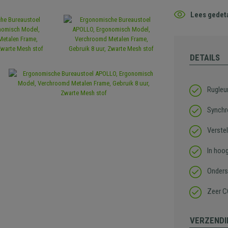
Lees gedeta
DETAILS
Rugleu
Synchr
Verste
In hoo
Onders
Zeer C
VERZENDI