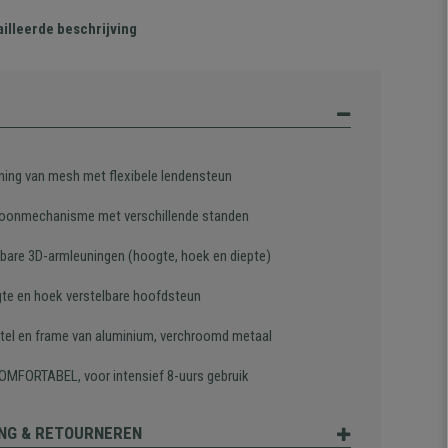
illeerde beschrijving
ning van mesh met flexibele lendensteun
oonmechanisme met verschillende standen
lbare 3D-armleuningen (hoogte, hoek en diepte)
gte en hoek verstelbare hoofdsteun
tel en frame van aluminium, verchroomd metaal
OMFORTABEL, voor intensief 8-uurs gebruik
NG & RETOURNEREN