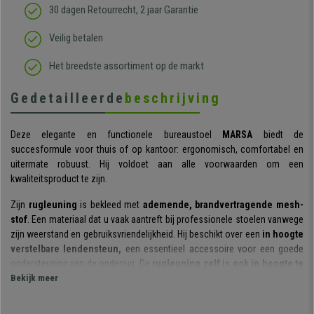
30 dagen Retourrecht, 2 jaar Garantie
Veilig betalen
Het breedste assortiment op de markt
Gedetailleerde
beschrijving
Deze elegante en functionele bureaustoel
MARSA
biedt de
succesformule voor thuis of op kantoor: ergonomisch, comfortabel en
uitermate robuust. Hij voldoet aan alle voorwaarden om een
kwaliteitsproduct te zijn.
Zijn
rugleuning
is bekleed met
ademende, brandvertragende mesh-
stof
. Een materiaal dat u vaak aantreft bij professionele stoelen vanwege
zijn weerstand en gebruiksvriendelijkheid. Hij beschikt over een
in hoogte
verstelbare lendensteun,
een essentieel accessoire voor een goede
ondersteuning van de onderrug. De
rugleuning zelf is ook in hoogte te
verstellen
Bekijk meer
in verschillende standen, om zo de juiste positie te vinden.
De
rubberen vulling van de zitting
heeft een hoge dichtheid (30 kg/m3)