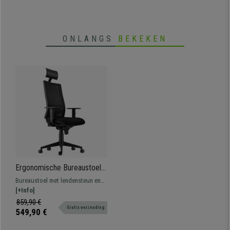
ONLANGS
BEKEKEN
Ergonomische Bureaustoel
MARSA, Hoofdsteun,
Bureaustoel met lendensteun en
Verstelbare Armleuningen
gesynchroniseerd kantelsysteem,
[+Info]
en Lendensteun, Zwart
geschikt voor gebruik van 8 uur
859,90 €
Gratis verzending
per dag, bekleed met
549,90 €
brandvertragende stof.