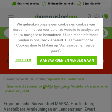
Gratis verzending
30 dagen Retourrecht
2 jaar Garantie
0
We gebruiken onze eigen cookies en cookies van
derden om het verkeer op onze website te analyseren
en uw navigatie te bestuderen. U kan meer informatie
vinden in ons
Cookiebeleid
. U aanvaardt onze
Cookies door te klikken op "Aanvaarden en verder
gaan".
Profiteer van de Zomeruitverkoop bij bureaustoelpro! 
AANVAARDEN EN VERDER GAAN
INSTELLEN
Exclusieve kortingen voor een beperkte tijd - 
Bekijk de 
actie
 -
bureaustoelpro
Bureaustoelen
Ergonomische Bureaustoelen
Ergonomische Bureaustoel MARSA, Hoofdsteun,
Verstelbare Armleuningen en Lendensteun, Zwart