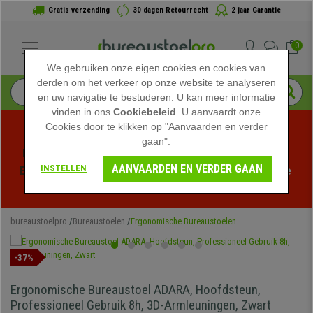
Gratis verzending
30 dagen Retourrecht
2 jaar Garantie
0
We gebruiken onze eigen cookies en cookies van
derden om het verkeer op onze website te analyseren
en uw navigatie te bestuderen. U kan meer informatie
vinden in ons
Cookiebeleid
. U aanvaardt onze
Cookies door te klikken op "Aanvaarden en verder
gaan".
Profiteer van de Zomeruitverkoop bij bureaustoelpro! 
AANVAARDEN EN VERDER GAAN
INSTELLEN
Exclusieve kortingen voor een beperkte tijd - 
Bekijk de 
actie
 -
bureaustoelpro
Bureaustoelen
Ergonomische Bureaustoelen
-37%
Ergonomische Bureaustoel ADARA, Hoofdsteun,
Professioneel Gebruik 8h, 3D-Armleuningen, Zwart