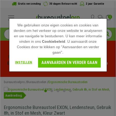
Gratis verzending
30 dagen Retourrecht
2 jaar Garantie
0
We gebruiken onze eigen cookies en cookies van
derden om het verkeer op onze website te analyseren
en uw navigatie te bestuderen. U kan meer informatie
vinden in ons
Cookiebeleid
. U aanvaardt onze
Cookies door te klikken op "Aanvaarden en verder
gaan".
Profiteer van de Zomeruitverkoop bij bureaustoelpro! 
AANVAARDEN EN VERDER GAAN
INSTELLEN
Exclusieve kortingen voor een beperkte tijd - 
Bekijk de 
actie
 -
bureaustoelpro
Bureaustoelen
Ergonomische Bureaustoelen
Aanbieding
Ergonomische Bureaustoel EXON, Lendensteun, Gebruik
8h, in Stof en Mesh, Kleur Zwart