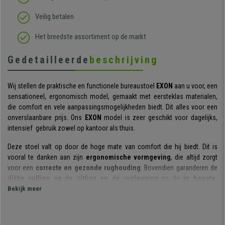
Veilig betalen
Het breedste assortiment op de markt
Gedetailleerde
beschrijving
Wij stellen de praktische en functionele bureaustoel
EXON
aan u voor, een
sensationeel, ergonomisch model, gemaakt met eersteklas materialen,
die comfort en vele aanpassingsmogelijkheden biedt. Dit alles voor een
onverslaanbare prijs. Ons
EXON
model is zeer geschikt voor dagelijks,
intensief gebruik zowel op kantoor als thuis.
Deze stoel valt op door de hoge mate van comfort die hij biedt. Dit is
vooral te danken aan zijn
ergonomische vormgeving
, die altijd zorgt
voor een
correcte en gezonde rughouding
. Bovendien garanderen de
dikke vulling op de zitting en de rugleuning
en de
in hoogte
verstelbare lendensteun
Bekijk meer
de gebruiker een hoge graad van comfort.
Zijn
armleuningen zijn in hoogte verstelbaar
, zodat elke gebruiker ze
in de gewenste positie kan plaatsen. Hij valt ook op door zijn