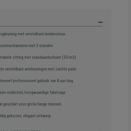
rugleuning met verstelbare lendensteun
oonmechanisme met 3 standen
tabele zitting met standaardschuim (35/m3)
gte verstelbare armleuningen met zachte pads
ntensief professioneel gebruik van 8 uur/dag
ium onderstel, hoogwaardige fabricage
al geschikt voor grote/lange mensen
ldig gekozen, elegant ontwerp