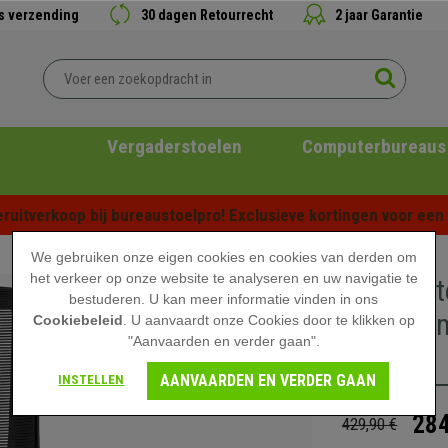
is verzending
30 dagen Retourrecht
2 jaar Garantie
Vergaderstoelen
Computerbureaus
ruitverkoop bij bureaustoelpro! Exclusieve kortingen voor een b
We gebruiken onze eigen cookies en cookies van derden om
het verkeer op onze website te analyseren en uw navigatie te
Bureaust
bestuderen. U kan meer informatie vinden in ons
dag, Alu
Cookiebeleid
. U aanvaardt onze Cookies door te klikken op
"Aanvaarden en verder gaan".
Zwart
AANVAARDEN EN VERDER GAAN
INSTELLEN
284
429,90 €