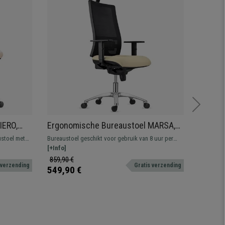
Aanbied
IERO,
Ergonomische Bureaustoel MARSA,
Ergono
n, Beige
Metalen onderstel, Hoofdsteun,
Comfor
stoel met
Bureaustoel geschikt voor gebruik van 8 uur per
Een uitst
Verstelbare Armleuningen en
Zwarte
en. Maximaal
dag, met verstelbare lendensteun en rugleuning,
[+Info]
en gemaak
[+Info]
Lendensteun, Beige
.
synchroonkantelmechanisme en brandvertragende
voor zowe
859,90 €
359,90 
 verzending
Gratis verzending
ademende mesh-stof.
549,90 €
239,90