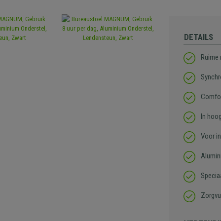
DETAILS
Ruime 
Synchr
Comfor
In hoo
Voor i
Alumin
Specia
Zorgvu