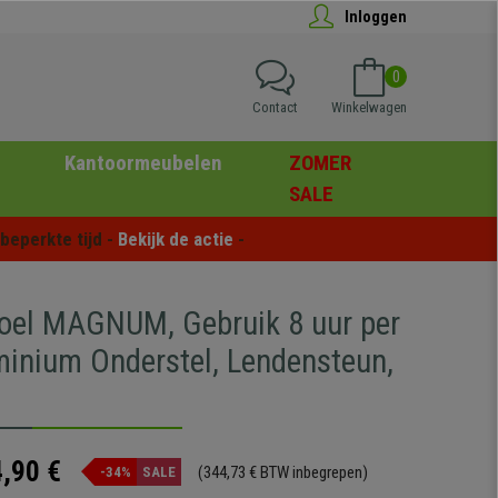
Inloggen
0
Contact
Winkelwagen
Kantoormeubelen
ZOMER
SALE
eperkte tijd - 
Bekijk de actie
 -
oel MAGNUM, Gebruik 8 uur per
minium Onderstel, Lendensteun,
,90 €
(344,73 € BTW inbegrepen)
-34%
SALE