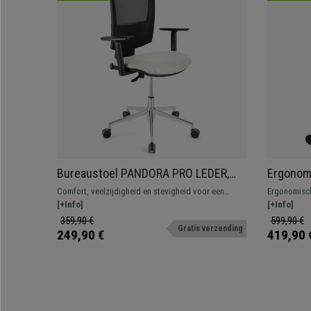
Bureaustoel PANDORA PRO LEDER,
Ergonomi
Verstelbare Armleuningen, Metalen
Lendens
Comfort, veelzijdigheid en stevigheid voor een
Ergonomisch
Onderstel, Dikke Vulling, Wit
Kleur Bl
onverslaanbare prijs. Dit geweldige model biedt een
[+Info]
verstelbare
[+Info]
uitstekende balans voor uw dagelijkse
en bekleed 
359,90 €
599,90 €
Gratis verzending
werkzaamheden. Verkrijgbaar in diverse kleuren.
249,90 €
419,90 