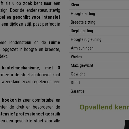
ft als u op zoek bent naar een
Kleur
sign. Door de lendensteun, stevig
Hoogte zitting
abel en
geschikt voor intensief
Breedte zitting
en tijdloze stijl, past perfect in
Diepte zitting
Hoogte rugleuning
elbare lendensteun en de
ruime
Armleuningen
m opgezet in hoogte en breedte,
ekt.
Wielen
Max. gewicht
d kantelmechanisme, met 3
Gewicht
rmee u de stoel achterover kunt
 de weerstand ervan regelen en naar
Staat
Garantie
de hoeken
is zeer comfortabel en
chten de druk en bevorderen de
ntensief professioneel gebruik
en een geschikte stoel voor alle