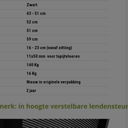
Zwart
43 - 51 cm
52 cm
51 cm
59 cm
16 - 23 cm (vanaf zitting)
11x50 mm voor tapijtvloeren
140 Kg
16 Kg
Nieuw in originele verpakking
2 jaar