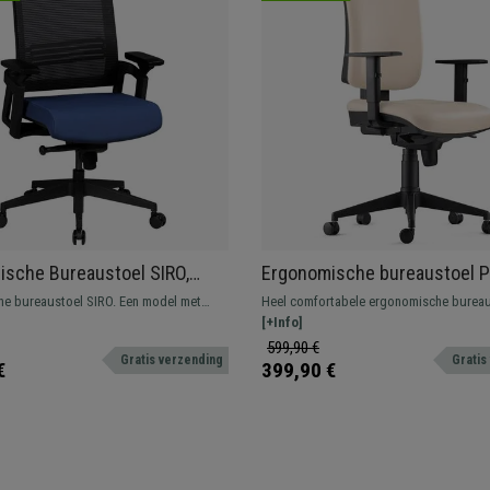
sche Bureaustoel SIRO,
Ergonomische bureaustoel P
teun, In Ademende Mesh
met Verstelbare Armleuninge
e bureaustoel SIRO. Een model met
Heel comfortabele ergonomische bureau
auw
Leder
 lendensteun, verstelbare armleuningen
dikke vulling en verstelbare armleuning
[+Info]
met mesh-stof.
comfort, geschikt voor intensief gebruik
599,90 €
Gratis verzending
Gratis
€
399,90 €