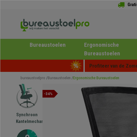
Grat
Bureaustoelen
Ergonomische
Bureaustoelen
Profiteer van de Zome
bureaustoelpro
Bureaustoelen
Ergonomische Bureaustoelen
-34%
Synchroon
Kantelmechanisme