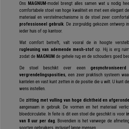
Ons
MAGNUM
-model brengt alles samen wat u nodig hee
comfortabele stoel van hoge kwaliteit en met een elegant de
materiaal en verstelmechanisme is de stoel zeer comfort
professioneel gebruik
. De zorgvuldig gekozen ontwerp in e
ieder huis of op kantoor.
Wat comfort betreft, valt vooral de in hoogte verst
rugleuning van ademende mesh-stof
op. Hij is erg rui
zodat de
MAGNUM
de gehele rug en de schouders goed bed
De stoel beschikt over eeen
gesynchroniseer
vergrendelingsposities
, een zeer praktisch systeem waa
kantelen en vast kunt zetten in de positie die u wilt. U kunt
wens instellen.
De
zitting met vulling van hoge dichtheid en afgeron
aangenaam in gebruik. De vormen en het materiaal verli
bloedcirculatie. In feite is dit een stoel die geschikt is voor
i
van 8 uur per dag
. Bovendien is het vanwege de afmeting
soorten gebruikers, inclusief lange mensen.