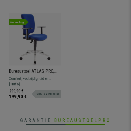
Aanbieding
Bureaustoel ATLAS PRO,
Verstelbare Armleuningen
Comfort, veelzijdigheid en
en Rugleuning, Metalen
robuustheid voor een
[+Info]
Onderstel, In Blauwe Stof
onverslaanbare prijs. Dit
299,90 €
GRATIS verzending
geweldige model biedt
199,90 €
uitstekende prestaties bij het
uitvoeren van uw dagelijkse
werkzaamheden.
GARANTIE
BUREAUSTOELPRO