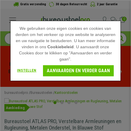
Gratis verzending
30 dagen Retourrecht
2 jaar Garantie
0
We gebruiken onze eigen cookies en cookies van
derden om het verkeer op onze website te analyseren
en uw navigatie te bestuderen. U kan meer informatie
vinden in ons
Cookiebeleid
. U aanvaardt onze
Cookies door te klikken op "Aanvaarden en verder
gaan".
Profiteer van de Zomeruitverkoop bij bureaustoelpro! 
AANVAARDEN EN VERDER GAAN
INSTELLEN
Exclusieve kortingen voor een beperkte tijd - 
Bekijk de 
actie
 -
bureaustoelpro
Bureaustoelen
Kantoorstoelen
Aanbieding
Bureaustoel ATLAS PRO, Verstelbare Armleuningen en
Rugleuning, Metalen Onderstel, In Blauwe Stof