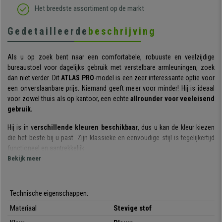
Het breedste assortiment op de markt
Gedetailleerde
beschrijving
Als u op zoek bent naar een comfortabele, robuuste en veelzijdige
bureaustoel voor dagelijks gebruik met verstelbare armleuningen, zoek
dan niet verder. Dit
ATLAS PRO
-model is een zeer interessante optie voor
een onverslaanbare prijs. Niemand geeft meer voor minder! Hij is ideaal
voor zowel thuis als op kantoor, een echte
allrounder voor veeleisend
gebruik.
Hij is in v
erschillende kleuren beschikbaar
, dus u kan de kleur kiezen
die het beste bij u past. Zijn klassieke en eenvoudige stijl is tegelijkertijd
functioneel en aantrekkelijk.
Bekijk meer
De
rugleuning heeft een dikke vulling en heeft een ergonomische
vorm
. De vulling heeft de
perfecte dichtheid
:
zacht
voor een
comfortabel gevoel, maar tegelijkertijd
stevig
om vermoeidheid te
Technische eigenschappen:
voorkomen en een goede ondersteuning van de rug te bieden. Bovendien
Materiaal
Stevige stof
is de rugleuning in diepte verstelbaar, wat erg belangrijk is om op een
comfortabele en eenvoudige manier een optimale lichaamshouding te