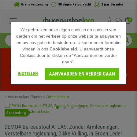
Gratis verzending
30 dagen Retourrecht
2 jaar Garantie
0
We gebruiken onze eigen cookies en cookies van
derden om het verkeer op onze website te analyseren
en uw navigatie te bestuderen. U kan meer informatie
vinden in ons
Cookiebeleid
. U aanvaardt onze
Cookies door te klikken op "Aanvaarden en verder
gaan".
Profiteer van de Zomeruitverkoop bij bureaustoelpro! 
AANVAARDEN EN VERDER GAAN
INSTELLEN
Exclusieve kortingen voor een beperkte tijd - 
Bekijk de 
actie
 -
bureaustoelpro
Speciaal
Aanbiedingen
Aanbieding
DEMO# Bureaustoel ATLAS, Zonder Armleuningen,
Verstelbare rugleuning, Dikke Vulling, in Groen Leder