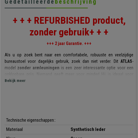
Gedetailleerde
beschrijving
+ + + REFURBISHED product,
zonder gebruik+ + +
+++ 2 jaar Garantie. +++
Als u op zoek bent naar een comfortabele, robuuste en veelzijdige
bureaustoel voor dagelijks gebruik, zoek dan niet verder. Dit
ATLAS
-
model
zonder armleuningen
is een zeer interessante optie voor een
onklopbare prijs. Niemand geeft meer voor minder! Hij is ideaal voor
zowel thuis- als op kantoor, een echte
Bekijk meer
allrounder voor veeleisend
gebruik.
Hij is in
verschillende kleuren beschikbaar
, dus u kan degene kiezen
die het beste bij u past. Zijn klassieke en eenvoudige stijl is tegelijkertijd
functioneel en mooi.
Technische eigenschappen::
De
rugleuning heeft een dikke vulling en is ergonomisch gevormd
.
Materiaal
Synthetisch leder
De vulling heeft de
perfecte dichtheid
:
zacht
voor een comfortabel
gevoel, maar tegelijkertijd
stevig
om vermoeidheid te voorkomen en een