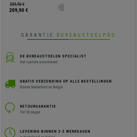
Massief Hout, met
massief hout. Praktische en
339,90 €
Lichtgrijze Stof
comfortabele metalen voetsteun.
209,90 €
GARANTIE
BUREAUSTOELPRO
DE BUREAUSTOELEN SPECIALIST
Het ruimste assortiment
GRATIS VERZENDING OP ALLE BESTELLINGEN
Binnen Nederland en België
RETOURGARANTIE
Tot 30 dagen
LEVERING BINNEN 3-5 WERKDAGEN