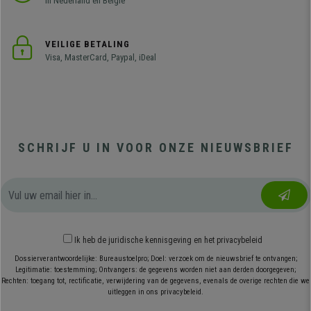
in Nederland en België
VEILIGE BETALING
Visa, MasterCard, Paypal, iDeal
SCHRIJF U IN VOOR ONZE NIEUWSBRIEF
Ik heb
de juridische kennisgeving
en
het privacybeleid
Dossierverantwoordelijke: Bureaustoelpro; Doel: verzoek om de nieuwsbrief te ontvangen;
Legitimatie: toestemming; Ontvangers: de gegevens worden niet aan derden doorgegeven;
Rechten: toegang tot, rectificatie, verwijdering van de gegevens, evenals de overige rechten die we
uitleggen in ons privacybeleid.