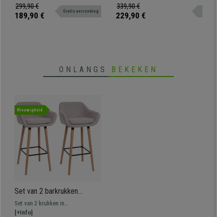
Massief Hout, met Zwart
hoge kwaliteit. Verkrijgbaar in
massief hout. Praktische en
299,90 €
339,90 €
Leder
Gratis verzending
verschillende kleuren om bij uw
comfortabele metalen voetsteun.
189,90 €
229,90 €
interieur te passen.
ONLANGS
BEKEKEN
Nieuwigheid
Set van 2 barkrukken
KOPENHAGEN,
Set van 2 krukken in
Scandinavisch Ontwerp uit
Scandinavische stijl, gemaakt van
[+Info]