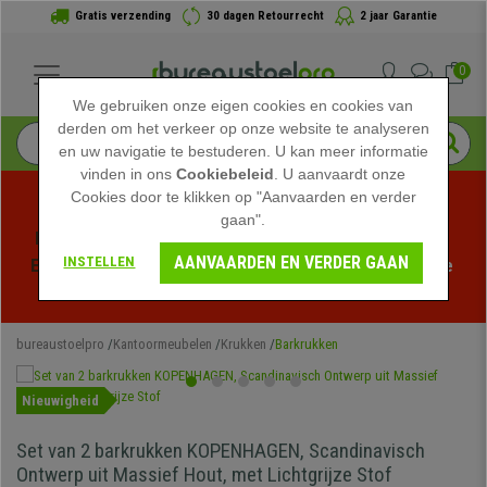
Gratis verzending
30 dagen Retourrecht
2 jaar Garantie
0
We gebruiken onze eigen cookies en cookies van
derden om het verkeer op onze website te analyseren
en uw navigatie te bestuderen. U kan meer informatie
vinden in ons
Cookiebeleid
. U aanvaardt onze
Cookies door te klikken op "Aanvaarden en verder
gaan".
Profiteer van de Zomeruitverkoop bij bureaustoelpro! 
AANVAARDEN EN VERDER GAAN
INSTELLEN
Exclusieve kortingen voor een beperkte tijd - 
Bekijk de 
actie
 -
bureaustoelpro
Kantoormeubelen
Krukken
Barkrukken
Nieuwigheid
Set van 2 barkrukken KOPENHAGEN, Scandinavisch
Ontwerp uit Massief Hout, met Lichtgrijze Stof