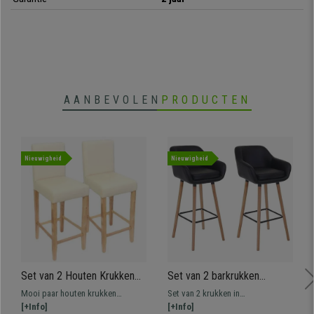
AANBEVOLEN
PRODUCTEN
Nieuwigheid
Nieuwigheid
Set van 2 Houten Krukken
Set van 2 barkrukken
PRESTO, Zeer Resistent, in
KOPENHAGEN,
Mooi paar houten krukken
Set van 2 krukken in
Beige Leder
Scandinavisch Ontwerp uit
PRESTO, zeer resistent hout van
[+Info]
Scandinavische stijl, gemaakt van
[+Info]