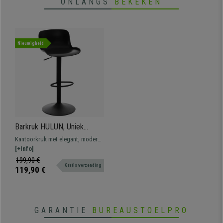
ONLANGS
BEKEKEN
Nieuwigheid
Barkruk HULUN, Uniek
Ontwerp, met Voetsteun,
Kantoorkruk met elegant, modern
Leder, Kleur Zwart
ontwerp. Comfortabel en
[+Info]
bestendig dankzij het metalen
199,90 €
Gratis verzending
frame.
119,90 €
GARANTIE
BUREAUSTOELPRO