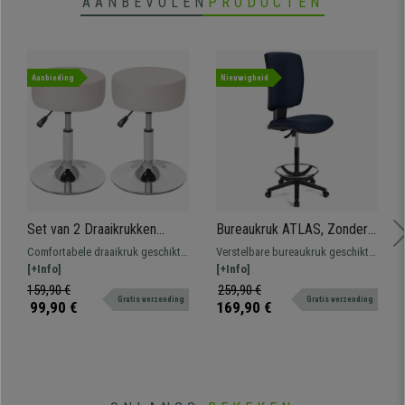
AANBEVOLEN
PRODUCTEN
Aanbieding
Nieuwigheid
Set van 2 Draaikrukken
Bureaukruk ATLAS, Zonder
DANKO, Draaibaar met
Armleuningen, Verstelbare
Comfortabele draaikruk geschikt
Verstelbare bureaukruk geschikt
Ronde Chrome Voet, Creme
Rugleuning, Dikke Vulling, in
voor verschillende
[+Info]
voor professioneel gebruik.
[+Info]
Leder
Blauw Leder
werkomgevingen. In hoogte
Robuust, resistent en
159,90 €
259,90 €
Gratis verzending
Gratis verzending
verstelbaar, 360° draaibare zitting
comfortabel.
99,90 €
169,90 €
en bekleed met synthetisch leder