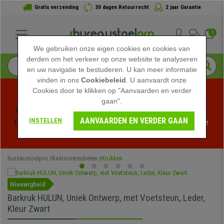
Gratis verzending
30 dagen Retourrecht
2 jaar Garantie
0
We gebruiken onze eigen cookies en cookies van
derden om het verkeer op onze website te analyseren
en uw navigatie te bestuderen. U kan meer informatie
vinden in ons
Cookiebeleid
. U aanvaardt onze
Cookies door te klikken op "Aanvaarden en verder
gaan".
Profiteer van de Zomeruitverkoop bij bureaustoelpro! 
AANVAARDEN EN VERDER GAAN
INSTELLEN
Exclusieve kortingen voor een beperkte tijd - 
Bekijk de 
actie
 -
bureaustoelpro
Kantoormeubelen
Krukken
Nieuwigheid
Barkruk HULUN, Uniek Ontwerp, met Voetsteun, Leder,
Kleur Zwart