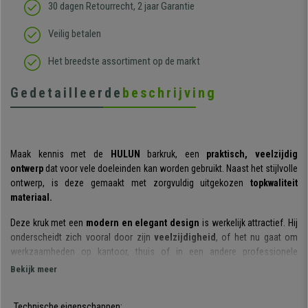
30 dagen Retourrecht, 2 jaar Garantie
Veilig betalen
Het breedste assortiment op de markt
Gedetailleerde
beschrijving
Maak kennis met de
HULUN
barkruk, een
praktisch, veelzijdig
ontwerp
dat voor vele doeleinden kan worden gebruikt. Naast het stijlvolle
ontwerp, is deze gemaakt met zorgvuldig uitgekozen
topkwaliteit
materiaal.
Deze kruk met een
modern en elegant design
is werkelijk attractief. Hij
onderscheidt zich vooral door zijn
veelzijdigheid
, of het nu gaat om
werkzaamheden op kantoor, thuis of in een andere professionele
omgeving.
Bekijk meer
Wat comfort betreft, bestaat de zitschuil uit een hoogwaardige kunststof.
De
Technische eigenschappen:
zitting is draaibaar en in hoogte verstelbaar
, zodat u hem steeds