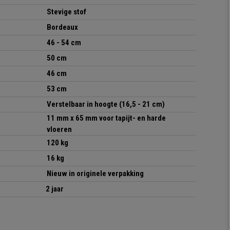
Stevige stof
Bordeaux
46 - 54 cm
50 cm
46 cm
53 cm
Verstelbaar in hoogte
(16,5 - 21 cm)
11 mm x 65 mm voor tapijt- en harde
vloeren
120 kg
16 kg
Nieuw in originele verpakking
2 jaar