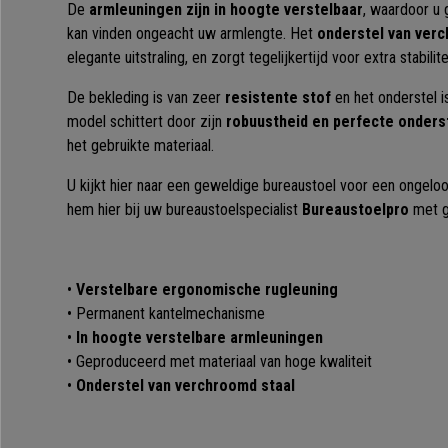
De
armleuningen zijn in hoogte verstelbaar
, waardoor u 
kan vinden ongeacht uw armlengte. Het
onderstel van
verc
elegante uitstraling, en zorgt tegelijkertijd voor extra stabilite
De bekleding is van zeer
resistente stof
en het onderstel is
model schittert door zijn
robuustheid en perfecte onders
het gebruikte materiaal.
U kijkt hier naar een geweldige bureaustoel voor een ongeloofl
hem hier bij uw bureaustoelspecialist
Bureaustoelpro
met g
•
Verstelbare ergonomische rugleuning
• Permanent kantelmechanisme
•
In hoogte verstelbare armleuningen
• Geproduceerd met materiaal van hoge kwaliteit
•
Onderstel van verchroomd staal