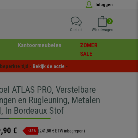
Inloggen
0
Contact
Winkelwagen
Kantoormeubelen
ZOMER
SALE
eperkte tijd - 
Bekijk de actie
 -
oel ATLAS PRO, Verstelbare
ngen en Rugleuning, Metalen
, In Bordeaux Stof
,90 €
(241,88 € BTW inbegrepen)
-33%