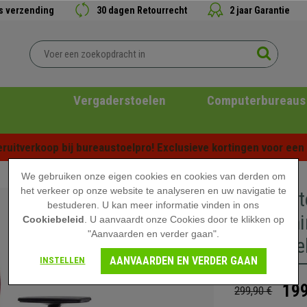
is verzending
30 dagen Retourrecht
2 jaar Garantie
Vergaderstoelen
Computerbureaus
ruitverkoop bij bureaustoelpro! Exclusieve kortingen voor een b
We gebruiken onze eigen cookies en cookies van derden om
het verkeer op onze website te analyseren en uw navigatie te
Bureaust
bestuderen. U kan meer informatie vinden in ons
Armleuni
Cookiebeleid
. U aanvaardt onze Cookies door te klikken op
"Aanvaarden en verder gaan".
Onderstel
AANVAARDEN EN VERDER GAAN
INSTELLEN
199
299,90 €