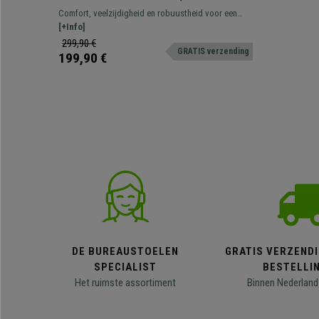
Armleuningen en Rugleuning, Metalen
Comfort, veelzijdigheid en robuustheid voor een
Onderstel, In Bordeaux Stof
onverslaanbare prijs. Dit geweldige model biedt
[+Info]
uitstekende prestaties bij het uitvoeren van uw
299,90 €
GRATIS verzending
dagelijkse taken.
199,90 €
DE BUREAUSTOELEN
GRATIS VERZENDI
SPECIALIST
BESTELLI
Het ruimste assortiment
Binnen Nederland 