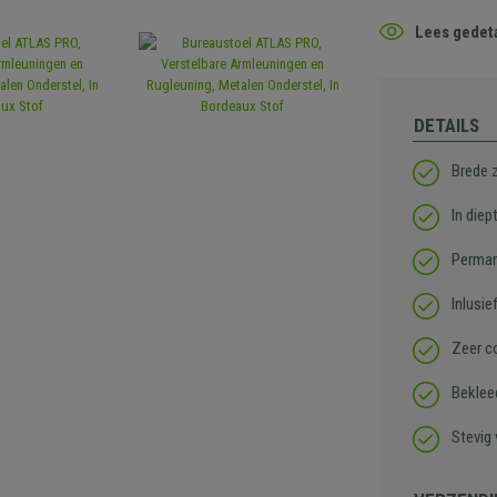
Lees gedeta
DETAILS
Brede z
In diep
Perman
Inlusie
Zeer c
Bekleed
Stevig