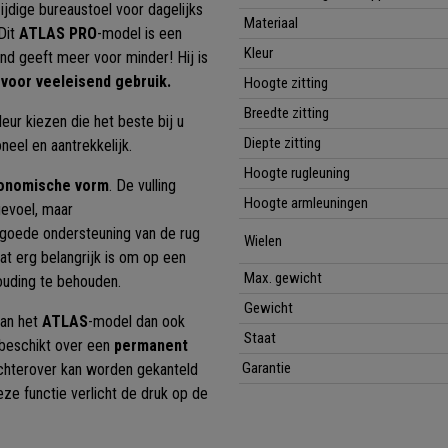
jdige bureaustoel voor dagelijks
Materiaal
Dit
ATLAS PRO
-model is een
Kleur
nd geeft meer voor minder! Hij is
 voor veeleisend gebruik.
Hoogte zitting
Breedte zitting
leur kiezen die het beste bij u
Diepte zitting
oneel en aantrekkelijk.
Hoogte rugleuning
rgonomische vorm
. De vulling
Hoogte armleuningen
evoel, maar
goede ondersteuning van de rug
Wielen
wat erg belangrijk is om op een
Max. gewicht
ouding te behouden.
Gewicht
kan het
ATLAS
-model dan ook
Staat
 beschikt over een
permanent
Garantie
chterover kan worden gekanteld
Deze functie verlicht de druk op de