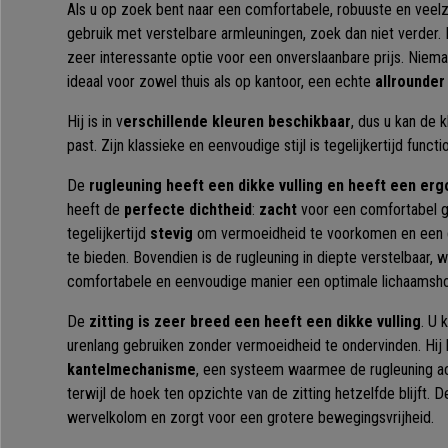
Als u op zoek bent naar een comfortabele, robuuste en veelzi
gebruik met verstelbare armleuningen, zoek dan niet verder. 
zeer interessante optie voor een onverslaanbare prijs. Niema
ideaal voor zowel thuis als op kantoor, een echte
allrounder
Hij is in v
erschillende kleuren beschikbaar
, dus u kan de k
past. Zijn klassieke en eenvoudige stijl is tegelijkertijd functi
De
rugleuning heeft een dikke vulling en heeft een e
heeft de
perfecte dichtheid
:
zacht
voor een comfortabel g
tegelijkertijd
stevig
om vermoeidheid te voorkomen en een 
te bieden. Bovendien is de rugleuning in diepte verstelbaar, 
comfortabele en eenvoudige manier een optimale lichaamsh
De
zitting is zeer breed een heeft een dikke vulling
. U 
urenlang gebruiken zonder vermoeidheid te ondervinden. Hij
kantelmechanisme
, een systeem waarmee de rugleuning a
terwijl de hoek ten opzichte van de zitting hetzelfde blijft. 
wervelkolom en zorgt voor een grotere bewegingsvrijheid.