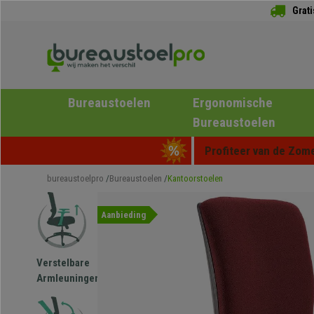
Grat
Bureaustoelen
Ergonomische
Bureaustoelen
Profiteer van de Zome
bureaustoelpro
Bureaustoelen
Kantoorstoelen
Aanbieding
Verstelbare
Armleuningen