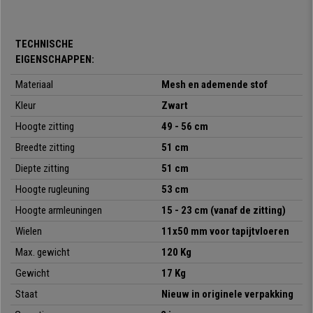
zorgvuldig en bijzonder design. Perfect om te genieten van het comfort
dat u verdient voor een onverslaanbare prijs. Vertrouw alleen op de
experts in de sector en mis deze kans niet!
TECHNISCHE
EIGENSCHAPPEN:
•
Ademende rugleuning met lendensteun
Materiaal
Mesh en ademende stof
Kleur
Zwart
• Ergonomisch ontwerp, zitting met hoge dichtheid
Hoogte zitting
49 - 56 cm
•
Synchroonmechanisme met verschillende standen
Breedte zitting
51 cm
• In hoogte verstelbare armleuningen met rubberen pads
Diepte zitting
51 cm
•
Geweldige productiekwaliteit, verchroomd stalen onderstel
Hoogte rugleuning
53 cm
Hoogte armleuningen
15 - 23 cm
(vanaf de zitting)
•
Geïnjecteerd schuim
(60kg/m3)
Wielen
11x50 mm voor tapijtvloeren
Max. gewicht
120 Kg
Gewicht
17 Kg
Staat
Nieuw in originele verpakking