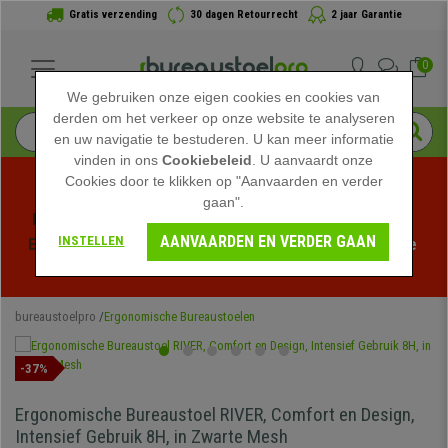
Gratis verzending
30 dagen Retourrecht
2 jaar Garantie
0
We gebruiken onze eigen cookies en cookies van
derden om het verkeer op onze website te analyseren
en uw navigatie te bestuderen. U kan meer informatie
vinden in ons
Cookiebeleid
. U aanvaardt onze
Cookies door te klikken op "Aanvaarden en verder
gaan".
Profiteer van de Zomeruitverkoop bij bureaustoelpro! 
AANVAARDEN EN VERDER GAAN
INSTELLEN
Exclusieve kortingen voor een beperkte tijd - 
Bekijk de 
actie
 -
bureaustoelpro
Ergonomische Bureaustoelen
-37%
Ergonomische Bureaustoel RIVER, Comfort en Design,
Intensief Gebruik 8H, in Zwarte Mesh