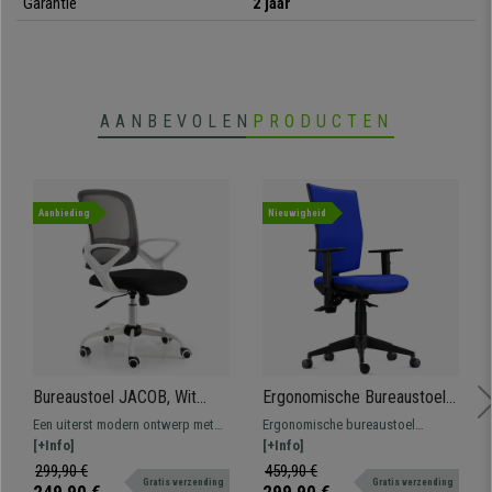
Garantie
2 jaar
AANBEVOLEN
PRODUCTEN
Aanbieding
Nieuwigheid
Bureaustoel JACOB, Wit
Ergonomische Bureaustoel
Frame, Modern Ontwerp,
ATLANTA, Synchroon
Een uiterst modern ontwerp met
Ergonomische bureaustoel
Zwarte Bekleding
Mechanisme, Gebruik 8H, in
fantastische ergonomische
[+Info]
geschikt voor professioneel
[+Info]
Blauwe Stof
vormen. 100% exclusief! Een
gebruik. Mooi ontwerp, hoge
299,90 €
459,90 €
Gratis verzending
Gratis verzending
bureaustoel met
graad van comfort en gemaakt van