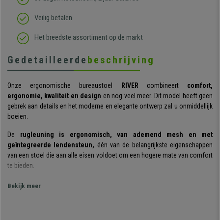
Veilig betalen
Het breedste assortiment op de markt
Gedetailleerde
beschrijving
Onze ergonomische bureaustoel
RIVER
combineert
comfort,
ergonomie, kwaliteit en design
en nog veel meer. Dit model heeft geen
gebrek aan details en het moderne en elegante ontwerp zal u onmiddellijk
boeien.
De
rugleuning is ergonomisch, van ademend mesh en met
geïntegreerde lendensteun,
één van de belangrijkste eigenschappen
van een stoel die aan alle eisen voldoet om een hogere mate van comfort
te bieden.
Hoe kan het ook anders, het
gesynchroniseerde
Bekijk meer
kantelmechanisme
zorgt voor het extra comfort dat verwacht wordt van
een hoogwaardig product. Het zorgt voor meer bewegingsvrijheid, omdat
het
de hoek tussen de rugleuning en de zitting varieert
. U kan de