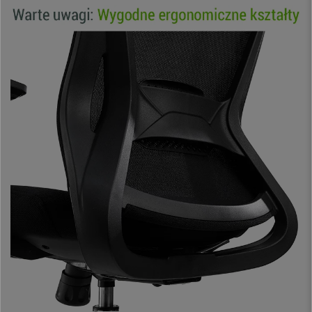
stoel ook vastzetten en de hardheid of spanning aanpassen waarmee het
systeem werkt.
De
zitting is voorzien van een vulling met hoge dichtheid
en met een
aangename en zeer r
esistente bekleding
. De materiaalkeuze garandeert
het comfort, ook bij langdurig gebruik.
De
in hoogte verstelbare armleuningen met zachte rubberen
pads
dragen bij aan de ergonomie en zorgen voor een goede
lichaamshouding. Deze stoel is ontworpen voor een veeleisend gebruik,
ideaal voor professionele kantooromgevingen of thuis.
De kwaliteit is buitengewoon. Het elegante verchroomde stalen onderstel
geeft stevigheid en stabiliteit dat duidelijk het verschil maakt ten opzichte
van andere, meer conventionele modellen.
Dit model is ontworpen en vervaardigd volgens
veeleisende
voorschriften op het gebied van afmetingen, veiligheid, stabiliteit,
weerstand en duurzaamheid
, van toepassing op bureaustoelen. Dit,
samen met de ergonomische eigenschappen en aanpassingen, maakt
het een product gericht op
intensief gebruik van 8 uur per dag.
Kortom een
zeer comfortabele ergonomische stoel
met een zeer