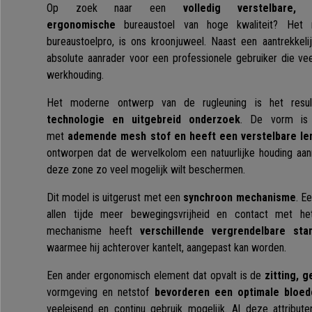
Op zoek naar een
volledig verstelbare,
ergonomische
bureaustoel van hoge kwaliteit? He
bureaustoelpro, is ons kroonjuweel. Naast een aantrekkel
absolute aanrader voor een professionele gebruiker die ve
werkhouding.
Het moderne ontwerp van de rugleuning is het resu
technologie en uitgebreid onderzoek
. De vorm is 
met
ademende mesh stof en heeft een verstelbare le
ontworpen dat de wervelkolom een natuurlijke houding aan
deze zone zo veel mogelijk wilt beschermen.
Dit model is uitgerust met een
synchroon mechanisme
. E
allen tijde meer bewegingsvrijheid en contact met he
mechanisme heeft
verschillende vergrendelbare sta
waarmee hij achterover kantelt, aangepast kan worden.
Een ander ergonomisch element dat opvalt is de
zitting, 
vormgeving en netstof
bevorderen een optimale bloedc
veeleisend en continu gebruik mogelijk. Al deze attribut