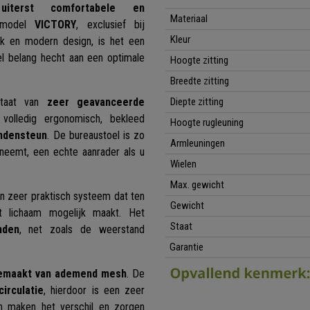
 uiterst comfortabele en
Materiaal
t model
VICTORY
, exclusief bij
Kleur
ijk en modern design, is het een
el belang hecht aan een optimale
Hoogte zitting
Breedte zitting
ltaat van
zeer geavanceerde
Diepte zitting
volledig ergonomisch, bekleed
Hoogte rugleuning
ndensteun
. De bureaustoel is zo
Armleuningen
neemt, een echte aanrader als u
Wielen
Max. gewicht
en zeer praktisch systeem dat ten
Gewicht
t lichaam mogelijk maakt. Het
Staat
nden
, net zoals de weerstand
Garantie
gemaakt van ademend mesh
. De
irculatie
, hierdoor is een zeer
en maken het verschil en zorgen