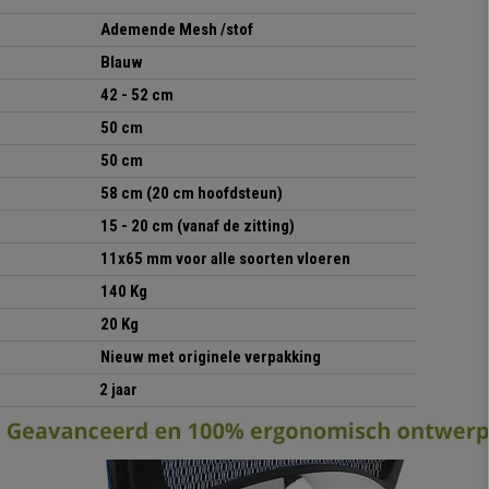
Ademende Mesh /stof
Blauw
42 - 52 cm
50 cm
50 cm
58 cm (20 cm hoofdsteun)
15 - 20 cm (vanaf de zitting)
11x65 mm voor alle soorten vloeren
140 Kg
20 Kg
Nieuw met originele verpakking
2 jaar