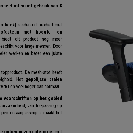
ioneel intensief gebruik van 8
en hoek)
ronden dit product met
oofdsteun met hoogte- en
 biedt dit product nog meer
geschikt voor lange mensen. Door
eler werken en beter een juiste
n topproduct. De mesh-stof heeft
vigheid. Het
gepolijste stalen
werkt
en veel hoger dan normaal.
e voorschriften op het gebied
duurzaamheid,
van toepassing op
ppen en aanpassingen, maakt het
g
.
opties in zijn categorie
, met