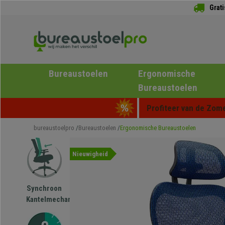
Grat
Bureaustoelen
Ergonomische
Bureaustoelen
Profiteer van de Zome
bureaustoelpro
Bureaustoelen
Ergonomische Bureaustoelen
Nieuwigheid
Synchroon
Kantelmechanisme