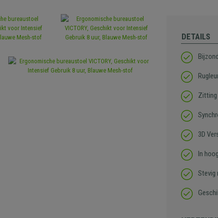
DETAILS
Bijzon
Rugleu
Zittin
Synchr
3D Ver
In hoo
Stevig
Geschik