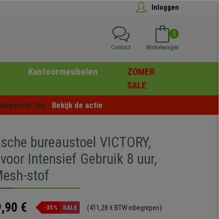
Inloggen
0
Contact
Winkelwagen
Kantoormeubelen
ZOMER
SALE
eperkte tijd - 
Bekijk de actie
 -
sche bureaustoel VICTORY,
voor Intensief Gebruik 8 uur,
esh-stof
,90 €
(411,28 € BTW inbegrepen)
-35%
SALE