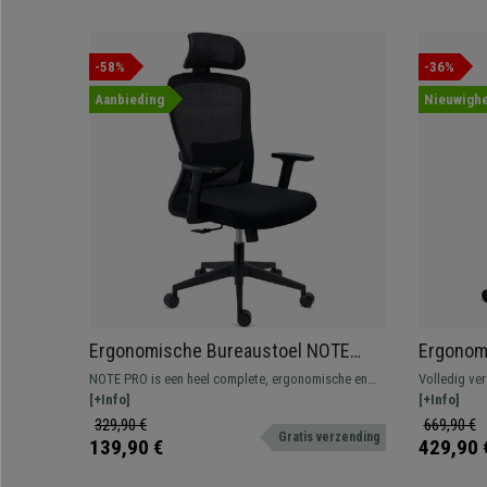
-58%
-36%
Aanbieding
Nieuwighe
Ergonomische Bureaustoel NOTE
Ergonom
PRO, Gebruik 8h, Gewatteerde
ERGOMAX,
NOTE PRO is een heel complete, ergonomische en
Volledig ve
Lendensteun, Metalen Structuur,
Rugleuni
verstelbare bureaustoel waarbij vooral de
[+Info]
Bent u op z
[+Info]
Zwart
gewatteerde lendensteun in het oog springt.
hoogwaardi
329,90 €
669,90 €
Gratis verzending
aan het juis
139,90 €
429,90 