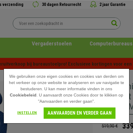
is verzending
30 dagen Retourrecht
2 jaar Garantie
Vergaderstoelen
Computerbureaus
ruitverkoop bij bureaustoelpro! Exclusieve kortingen voor een b
We gebruiken onze eigen cookies en cookies van derden om
het verkeer op onze website te analyseren en uw navigatie te
Ergonomi
bestuderen. U kan meer informatie vinden in ons
Geschikt 
Cookiebeleid
. U aanvaardt onze Cookies door te klikken op
"Aanvaarden en verder gaan".
Blauwe M
AANVAARDEN EN VERDER GAAN
INSTELLEN
339
519,90 €