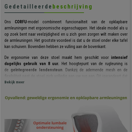
Gedetailleerde
beschrijving
Ons
CORFU
-model combineert funcionailteit van de opklapbare
armleuningen met ergonomische eigenschappen. Het ideale model als u
op zoek bent naar veelzijdigheid en u zich geen zorgen wilt maken over
de armleuningen. Het grootste voordeel is dat u de stoel onder elke tafel
kan schuiven. Bovendien hebben ze vulling aan de bovenkant.
De ergonomie van deze stoel maakt hem geschikt voor
intensief
dagelijks gebruik van 8 uur.
Het hoogtepunt van de rugleuning is
de
geïntegreerde lendensteun
. Dankzij de ademende mesh en de
flexibiliteit past de stoel zich volledig aan uw rug aan. Dit igarandeert dat
de houding correct is en dat u hem gedurende lange tijd comfortabel kunt
Bekijk meer
gebruiken.
De hoofdsteun is volledig geïntegreerd in het ontwerp van de rugleuning.
De r
uime zitting heeft afgeronde randen
wat de druk op de knieën
verlicht. De vulling heeft een hoge dichtheid, met een ademende
bekleding, ideaal voor elk moment van het jaar.
Het kantelmechanisme mocht niet ontbreken. De hoek tussen de