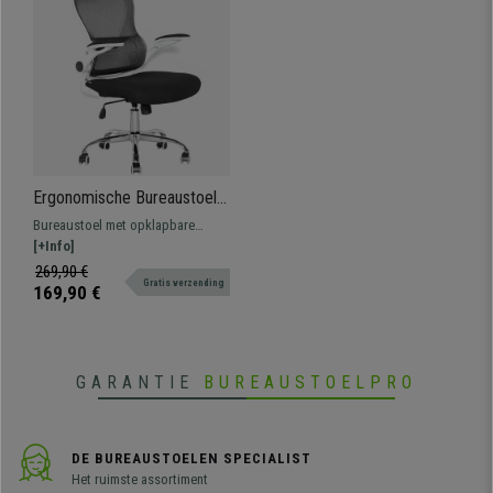
Ergonomische Bureaustoel
CORFU, lendensteun,
Bureaustoel met opklapbare
Opklapbare Armleuningen,
armleuningen en ergonomisch
[+Info]
Zwart / Wit
design. Hij beschikt over een
269,90 €
Gratis verzending
lendensteun
169,90 €
GARANTIE
BUREAUSTOELPRO
DE BUREAUSTOELEN SPECIALIST
Het ruimste assortiment