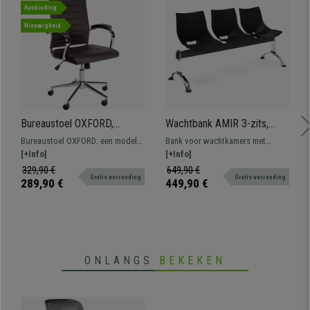
Aanbieding
Nieuwigheid
Bureaustoel OXFORD,
Wachtbank AMIR 3-zits,
Metalen Onderstel, Elegant
Metalen Structuur, in Zwart
Bureaustoel OXFORD: een model
Bank voor wachtkamers met
Stikselontwerp, in Bruin Echt
Kunststof
met een opvallend design dat
[+Info]
metalen frame, afmetingen van
[+Info]
Leder
comfort combineert met
158x50 cm en designer zitting van
329,90 €
649,90 €
Gratis verzending
Gratis verzending
hoogwaardig materiaal.
stevig kunststof. Zeer resistent en
289,90 €
449,90 €
comfortabel. Verkrijgbaar in
verschillende kleuren en
samenstellingen.
ONLANGS
BEKEKEN