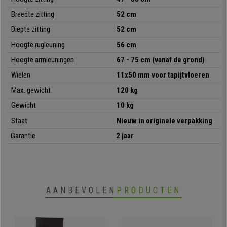
•
Brede zitting met afgeronde hoeken
Breedte zitting
52 cm
• Kantelmechanisme met balanssysteem
Diepte zitting
52 cm
Hoogte rugleuning
56 cm
•
Onderstel in verchroomd aluminium
Hoogte armleuningen
67 - 75 cm (vanaf de grond)
• Hoofdsteun geïntegreerd in het ontwerp van de rugleuning
Wielen
11x50 mm voor tapijtvloeren
•
Geïnjecteerde schuimvulling op zitting/rugleuning (35 kg/m3)
Max. gewicht
120 kg
Gewicht
10 kg
Staat
Nieuw in originele verpakking
Garantie
2 jaar
AANBEVOLEN
PRODUCTEN