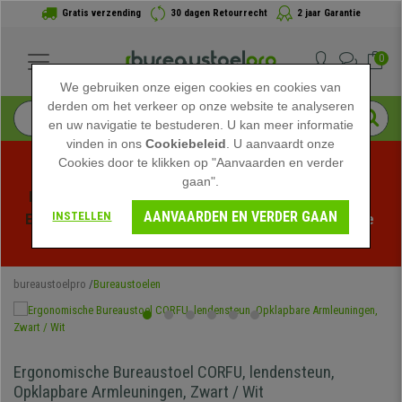
Gratis verzending
30 dagen Retourrecht
2 jaar Garantie
0
We gebruiken onze eigen cookies en cookies van
derden om het verkeer op onze website te analyseren
en uw navigatie te bestuderen. U kan meer informatie
vinden in ons
Cookiebeleid
. U aanvaardt onze
Cookies door te klikken op "Aanvaarden en verder
gaan".
Profiteer van de Zomeruitverkoop bij bureaustoelpro! 
AANVAARDEN EN VERDER GAAN
INSTELLEN
Exclusieve kortingen voor een beperkte tijd - 
Bekijk de 
actie
 -
bureaustoelpro
Bureaustoelen
Ergonomische Bureaustoel CORFU, lendensteun,
Opklapbare Armleuningen, Zwart / Wit