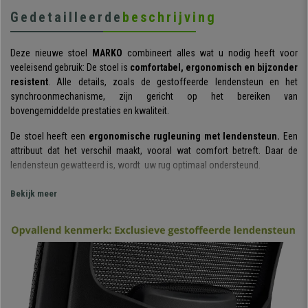
Gedetailleerde
beschrijving
Deze nieuwe stoel
MARKO
combineert alles wat u nodig heeft voor
veeleisend gebruik: De stoel is
comfortabel, ergonomisch en bijzonder
resistent
. Alle details, zoals de gestoffeerde lendensteun en het
synchroonmechanisme, zijn gericht op het bereiken van
bovengemiddelde prestaties en kwaliteit.
De stoel heeft een
ergonomische rugleuning met lendensteun.
Een
attribuut dat het verschil maakt, vooral wat comfort betreft. Daar de
lendensteun gewatteerd is, wordt uw rug optimaal ondersteund.
De
MARKO
bevat een
geavanceerd gesynchroniseerd
Bekijk meer
kantelmechanisme met 3 standen en een balanceringssysteem
. U
kunt de stoel achterover kantelen en vergrendelen, en daarnaast de
hardheid of weerstand waarmee het systeem werkt, regelen.
De
bediening is eenvoudig en intuïtief
en zorgt voor een optimaal
gebruik van deze functie die extra comfort biedt.
De zitting is bekleed met ademende stof. De bekleding heeft een
dikke
vulling met een hoge dichtheid
, eigenschappen die niet mogen