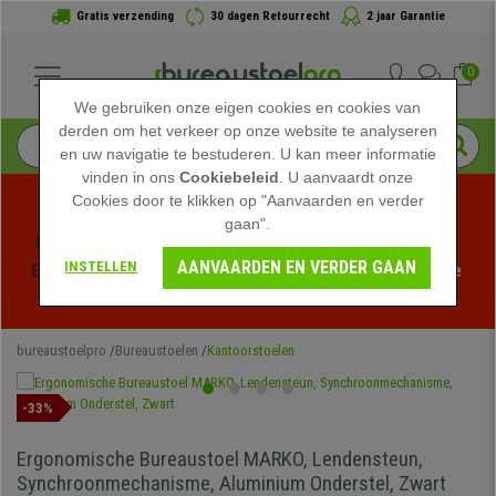
Gratis verzending
30 dagen Retourrecht
2 jaar Garantie
0
We gebruiken onze eigen cookies en cookies van
derden om het verkeer op onze website te analyseren
en uw navigatie te bestuderen. U kan meer informatie
vinden in ons
Cookiebeleid
. U aanvaardt onze
Cookies door te klikken op "Aanvaarden en verder
gaan".
Profiteer van de Zomeruitverkoop bij bureaustoelpro! 
AANVAARDEN EN VERDER GAAN
INSTELLEN
Exclusieve kortingen voor een beperkte tijd - 
Bekijk de 
actie
 -
bureaustoelpro
Bureaustoelen
Kantoorstoelen
-33%
Ergonomische Bureaustoel MARKO, Lendensteun,
Synchroonmechanisme, Aluminium Onderstel, Zwart