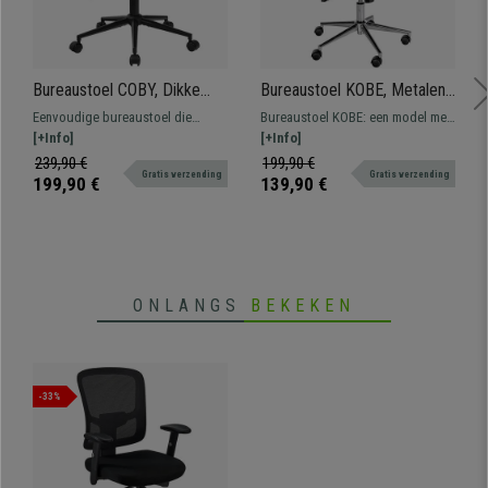
Bureaustoel COBY, Dikke
Bureaustoel KOBE, Metalen
Vulling, Metalen Onderstel,
Onderstel, Elegant
Eenvoudige bureaustoel die
Bureaustoel KOBE: een model met
Bekleed met Zwart Echt
Stikselontwerp, in Zwart
opvalt door comfort, design en
[+Info]
een opvallend design dat comfort
[+Info]
Leder
Leder
kwaliteit. Met een dikke vulling
combineert met hoogwaardig
239,90 €
199,90 €
Gratis verzending
Gratis verzending
bekleed met echt leder en een
materiaal.
199,90 €
139,90 €
zwart metalen onderstel.
ONLANGS
BEKEKEN
-33%