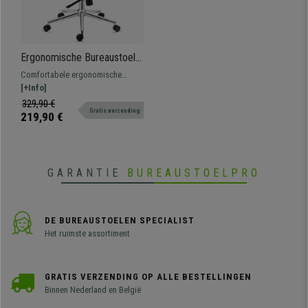
Ergonomische Bureaustoel
MARKO, Lendensteun,
Comfortabele ergonomische
Synchroonmechanisme,
bureaustoel met lendensteun.
[+Info]
Aluminium Onderstel, Zwart
Gemaakt van kwaliteitsmateriaal,
329,90 €
Gratis verzending
met metalen onderstel en
219,90 €
ademende mesh stof.
GARANTIE
BUREAUSTOELPRO
DE BUREAUSTOELEN SPECIALIST
Het ruimste assortiment
GRATIS VERZENDING OP ALLE BESTELLINGEN
Binnen Nederland en België