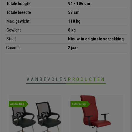
Totale hoogte
94 - 106 cm
•
In hoogte verstelbare zitting
Totale breedte
57 cm
• Zitting en rugleuning bekleed met leder
Max. gewicht
110 kg
•
Comfortabele en dikke vulling
• Robuust metalen onderstel
Gewicht
8 kg
•
Exclusief ontwerp
Staat
Nieuw in originele verpakking
Garantie
2 jaar
AANBEVOLEN
PRODUCTEN
Aanbieding
Aanbieding