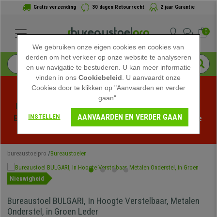
Gratis verzending
30 dagen Retourrecht
2 jaar Garantie
0
We gebruiken onze eigen cookies en cookies van
derden om het verkeer op onze website te analyseren
en uw navigatie te bestuderen. U kan meer informatie
vinden in ons
Cookiebeleid
. U aanvaardt onze
Cookies door te klikken op "Aanvaarden en verder
gaan".
Profiteer van de Zomeruitverkoop bij bureaustoelpro! 
AANVAARDEN EN VERDER GAAN
INSTELLEN
Exclusieve kortingen voor een beperkte tijd - 
Bekijk de 
actie
 -
bureaustoelpro
Bureaustoelen
Nieuwigheid
Bureaustoel BULGARI, In Hoogte Verstelbaar, Metalen
Onderstel, in Groen Leder