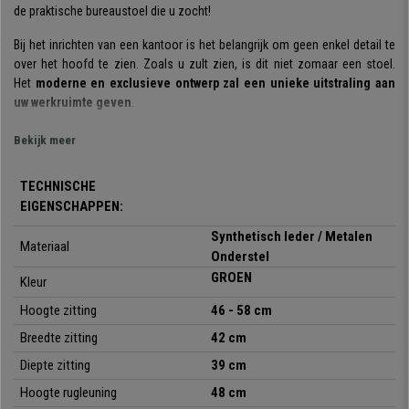
de praktische bureaustoel die u zocht!
Bij het inrichten van een kantoor is het belangrijk om geen enkel detail te
over het hoofd te zien. Zoals u zult zien, is dit niet zomaar een stoel.
Het
moderne en exclusieve ontwerp zal een unieke uitstraling aan
uw werkruimte geven
.
Ook op het gebied van comfort blinkt hij uit dankzij
de dikke vulling op
Bekijk meer
de zitting en rugleuning
. U kan er zonder probleem uren op
doorbrengen. Bovendien helpt het
ergonomische ontwerp
om een
TECHNISCHE
correcte rughouding te behouden.
EIGENSCHAPPEN:
Voor de vervaardiging van deze stoel zijn
kwaliteitsmaterialen
gekozen.
Synthetisch leder / Metalen
Materiaal
Enerzijds zijn
robuuste en resistente metalen onderstel
die stabiliteit
Onderstel
garandeert, anderzijds de
bekleding in hoogwaardig, gemakkelijk te
GROEN
Kleur
onderhouden een schoon te maken synthetisch leder.
Het model
is verkrijgbaar in verschillende kleuren.
Hoogte zitting
46 - 58 cm
Breedte zitting
42 cm
Kortom, een bureaustoel die
optimale flexibiliteit
biedt. Vergeet deze
bezoekersstoel niet toe te voegen aan uw bestelling, u zult er geen spijt
Diepte zitting
39 cm
van krijgen!
Hoogte rugleuning
48 cm