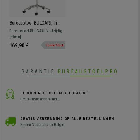
Bureaustoel BULGARI, In
Hoogte Verstelbaar, Metalen
Bureaustoel BULGARI. Veelzijdig
Onderstel, in Groen Leder
en volledig aanpasbaar aan uw
[+Info]
behoeften. Stevig verchroomd
169,90 €
Zonder Stock
metalen onderstel en in hoogte
verstelbare zitting, 100%
praktisch.
GARANTIE
BUREAUSTOELPRO
DE BUREAUSTOELEN SPECIALIST
Het ruimste assortiment
GRATIS VERZENDING OP ALLE BESTELLINGEN
Binnen Nederland en België