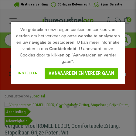
Gratis verzending
30 dagen Retourrecht
2 jaar Garantie
0
We gebruiken onze eigen cookies en cookies van
derden om het verkeer op onze website te analyseren
en uw navigatie te bestuderen. U kan meer informatie
vinden in ons
Cookiebeleid
. U aanvaardt onze
Cookies door te klikken op "Aanvaarden en verder
gaan".
Profiteer van de Zomeruitverkoop bij bureaustoelpro! 
AANVAARDEN EN VERDER GAAN
INSTELLEN
Exclusieve kortingen voor een beperkte tijd - 
Bekijk de 
actie
 -
bureaustoelpro
Speciaal
Aanbieding
Nieuwigheid
Vergaderstoel ROMEL LEDER, Comfortabele Zitting,
Stapelbaar, Grijze Poten, Wit