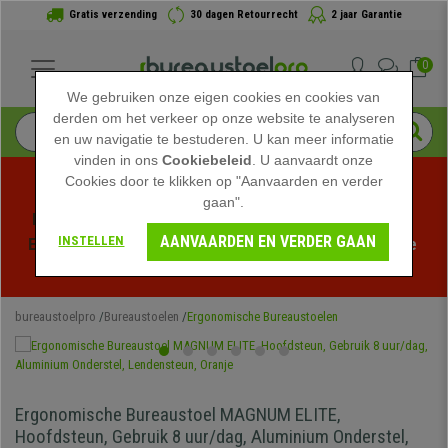
Gratis verzending
30 dagen Retourrecht
2 jaar Garantie
0
We gebruiken onze eigen cookies en cookies van
derden om het verkeer op onze website te analyseren
en uw navigatie te bestuderen. U kan meer informatie
vinden in ons
Cookiebeleid
. U aanvaardt onze
Cookies door te klikken op "Aanvaarden en verder
gaan".
Profiteer van de Zomeruitverkoop bij bureaustoelpro! 
AANVAARDEN EN VERDER GAAN
INSTELLEN
Exclusieve kortingen voor een beperkte tijd - 
Bekijk de 
actie
 -
bureaustoelpro
Bureaustoelen
Ergonomische Bureaustoelen
Ergonomische Bureaustoel MAGNUM ELITE,
Hoofdsteun, Gebruik 8 uur/dag, Aluminium Onderstel,