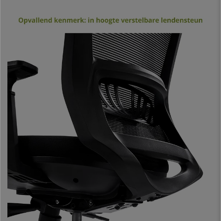
Wat comfort betreft, valt vooral de in hoogte verstelbare lendensteun en
de
ruime rugleuning van ademende mesh-stof
op. De
MAGNUM
ELITE
is erg ruim opgezet in hoogte en breedte, zodat de stoel de gehele
rug en de schouders goed bedekt.
De stoel beschikt over eeen
gesynchroniseerd kantelmechanisme,
met 3 vergrendelingsposities
, een zeer praktisch systeem waarmee u
de stoel achterover kunt kantelen en vast kunt zetten in de positie die u
wilt. U kunt de weerstand ervan regelen en naar wens instellen.
De
zitting met vulling van hoge dichtheid en afgeronde hoeken
is
zeer comfortabel en aangenaam in het gebruik. De vormen en het
materiaal verlichten de druk en bevorderen de bloedcirculatie. In feite is dit
een stoel die geschikt is voor
intensief professioneel gebruik van 8
uur per dag
. Bovendien is het vanwege de afmetingen een geschikte
stoel voor alle soorten gebruikers, inclusief lange mensen.
Armleuningen met hoogteverstelling
konden hier niet ontbreken. Ze
hebben zachte rubberen kussentjes aan de bovenkant voor meer
comfort. De
hoofdsteun is in hoogte en hoek verstelbaar
, een
perfecte positie vinden is hierdoor zeer gemakkelijk.
Het onderstel is gemaakt van gepolijst aluminium, wat zorgt voor een