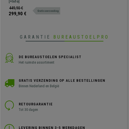
Hoofdsteun, Gebruik 8
ideaal voor intensief gebruik. De
[+Info]
uur/dag, Aluminium
stoel combineert een elegant
449,90 €
Onderstel, Lendensteun,
Gratis verzending
design met eersteklas afwerkingen
299,90 €
Oranje
en comfort.
GARANTIE
BUREAUSTOELPRO
DE BUREAUSTOELEN SPECIALIST
Het ruimste assortiment
GRATIS VERZENDING OP ALLE BESTELLINGEN
Binnen Nederland en België
RETOURGARANTIE
Tot 30 dagen
LEVERING BINNEN 3-5 WERKDAGEN