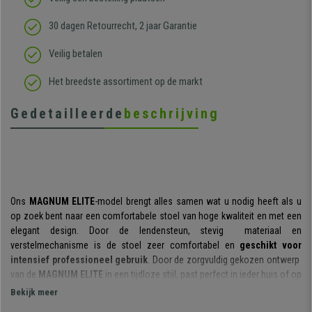
30 dagen Retourrecht, 2 jaar Garantie
Veilig betalen
Het breedste assortiment op de markt
Gedetailleerde
beschrijving
Ons
MAGNUM ELITE
-model brengt alles samen wat u nodig heeft als u
op zoek bent naar een comfortabele stoel van hoge kwaliteit en met een
elegant design. Door de lendensteun, stevig materiaal en
verstelmechanisme is de stoel zeer comfortabel en
geschikt voor
intensief professioneel gebruik
. Door de zorgvuldig gekozen ontwerp
van de
MAGNUM ELITE
in een tijdloze stijl, past perfect in ieder huis of op
kantoor.
Bekijk meer