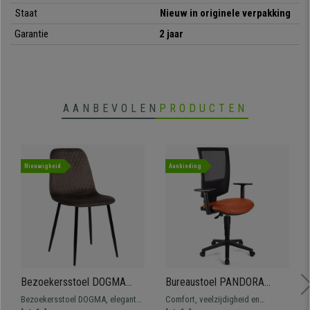
Staat
Nieuw in originele verpakking
• Geschikt voor grote/lange mensen
Garantie
2 jaar
AANBEVOLEN
PRODUCTEN
Nieuwigheid
Aanbieding
Bezoekersstoel DOGMA
Bureaustoel PANDORA
FLUWEEL, met Capitonné
PLUS LEDER, Mesh
Bezoekersstoel DOGMA, elegant
Comfort, veelzijdigheid en
Ontwerp, Zwarte Poten,
Rugleuning, Verstelbare