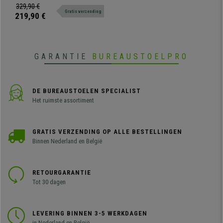
Dagelijks Gebruik 8h, in
ruime, geïntegreerde hoofdsteun
329,90 €
Rood
Gratis verzending
en bekleed met gemakkelijk te
219,90 €
onderhouden leder. Als u op zoek
bent naar een
kwaliteitsbureaustoel voor de
beste prijs, dan is dit uw model.
GARANTIE
BUREAUSTOELPRO
DE BUREAUSTOELEN SPECIALIST
Het ruimste assortiment
GRATIS VERZENDING OP ALLE BESTELLINGEN
Binnen Nederland en België
RETOURGARANTIE
Tot 30 dagen
LEVERING BINNEN 3-5 WERKDAGEN
in Nederland en België