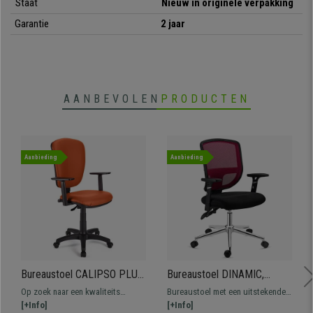
Staat
Nieuw in originele verpakking
Garantie
2 jaar
AANBEVOLEN
PRODUCTEN
Aanbieding
Aanbieding
Bureaustoel CALIPSO PLUS
Bureaustoel DINAMIC,
LEDER, Verstelbare
Gebruik 8 uur, Verstelbare
Op zoek naar een kwaliteits
Bureaustoel met een uitstekende
Rugleuning en Armleuningen,
Rugleuning, Comfortabel en
bureaustoel tegen een
[+Info]
prijs-kwaliteitverhouding, zeer
[+Info]