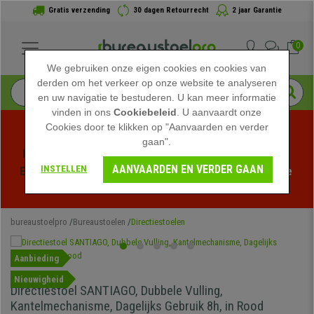
Gratis verzending
30 dagen Retourrecht
2 jaar Garantie
0
We gebruiken onze eigen cookies en cookies van
derden om het verkeer op onze website te analyseren
en uw navigatie te bestuderen. U kan meer informatie
vinden in ons
Cookiebeleid
. U aanvaardt onze
Cookies door te klikken op "Aanvaarden en verder
gaan".
Profiteer van de Zomeruitverkoop bij bureaustoelpro! 
AANVAARDEN EN VERDER GAAN
INSTELLEN
Exclusieve kortingen voor een beperkte tijd - 
Bekijk de 
actie
 -
bureaustoelpro
Bureaustoelen
Directiestoelen
Aanbieding
Nieuwigheid
Directiestoel SANTIAGO, Dubbele Vulling,
Kantelmechanisme, Dagelijks Gebruik 8h, in Rood