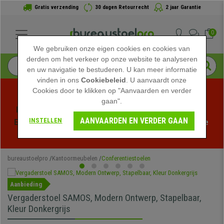
Gratis verzending
30 dagen Retourrecht
2 jaar Garantie
0
We gebruiken onze eigen cookies en cookies van
derden om het verkeer op onze website te analyseren
en uw navigatie te bestuderen. U kan meer informatie
vinden in ons
Cookiebeleid
. U aanvaardt onze
Cookies door te klikken op "Aanvaarden en verder
gaan".
Profiteer van de Zomeruitverkoop bij bureaustoelpro! 
AANVAARDEN EN VERDER GAAN
INSTELLEN
Exclusieve kortingen voor een beperkte tijd - 
Bekijk de 
actie
 -
bureaustoelpro
Kantoormeubelen
Conferentiestoelen
Aanbieding
Vergaderstoel SAMOS, Modern Ontwerp, Stapelbaar,
Kleur Donkergrijs