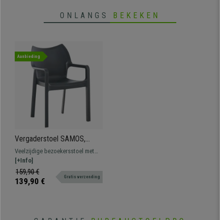
ONLANGS
BEKEKEN
Aanbieding
Vergaderstoel SAMOS,
Modern Ontwerp,
Veelzijdige bezoekersstoel met
Stapelbaar, Kleur
een eigentijds design. Stapelbaar
[+Info]
Donkergrijs
en ideaal voor binnen en buiten.
159,90 €
Gratis verzending
139,90 €