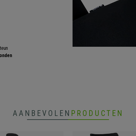
steun
gonden
AANBEVOLEN
PRODUCTEN