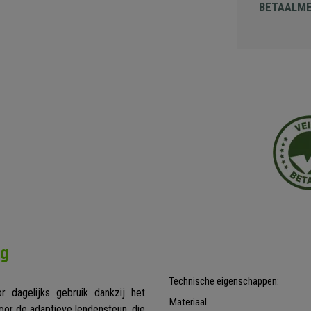
BETAALM
ng
Technische eigenschappen:
r dagelijks gebruik dankzij het
Materiaal
oor de adaptieve lendensteun, die