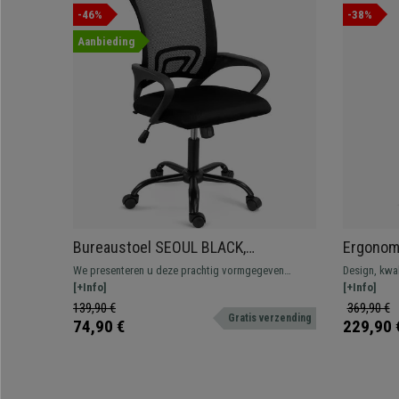
-46%
-38%
Aanbieding
Bureaustoel SEOUL BLACK,
Ergonomi
Lendensteun, Zwart Metalen
Hoofdste
We presenteren u deze prachtig vormgegeven
Design, kwal
Onderstel, Zwart
Intensie
bureaustoel, verkrijgbaar in verschillende kleuren en
[+Info]
prijs! Met h
[+Info]
met mesh rugleuning en gestoffeerde zitting.
gebruik.
139,90 €
369,90 €
Gratis verzending
74,90 €
229,90 