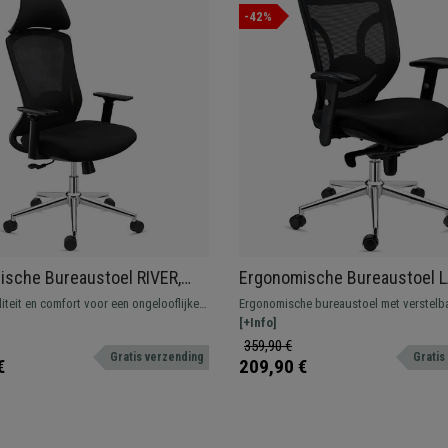
-42%
sche Bureaustoel RIVER,
Ergonomische Bureaustoel 
un, Comfort en Design,
Gebruik 8 uur per dag, Comfo
iteit en comfort voor een ongelooflijke
Ergonomische bureaustoel met verstelb
f Gebruik 8H, in Zwarte Mesh
Lendensteun, Zwart
oofdsteun en geschikt voor intensief
lendensteun. Geschikt voor intensief geb
[+Info]
uur per dag dankzij de hoge mate van c
359,90 €
Gratis verzending
Gratis
kwaliteit.
€
209,90 €