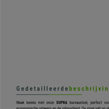
Gedetailleerde
beschrijvi
Maak kennis met onze
SUPRA
bureaustoel, perfect voo
ergonomische ontwerp en de robuustheid. De stoel valt op d