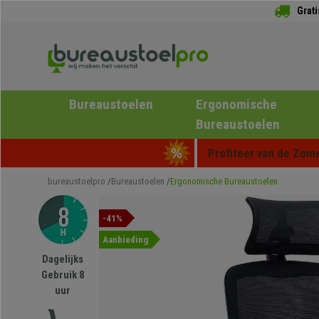
Grat
Bureaustoelen
Ergonomische
Bureaustoelen
Profiteer van de Zome
bureaustoelpro
Bureaustoelen
Ergonomische Bureaustoelen
-41%
Aanbieding
Dagelijks
Gebruik 8
uur