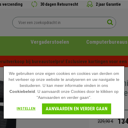
is verzending
30 dagen Retourrecht
2 jaar Garantie
Vergaderstoelen
Computerbureaus
ruitverkoop bij bureaustoelpro! Exclusieve kortingen voor een b
We gebruiken onze eigen cookies en cookies van derden om
het verkeer op onze website te analyseren en uw navigatie te
Ergonomi
bestuderen. U kan meer informatie vinden in ons
Hoofdste
Cookiebeleid
. U aanvaardt onze Cookies door te klikken op
"Aanvaarden en verder gaan".
Zwart
AANVAARDEN EN VERDER GAAN
INSTELLEN
134
229,90 €