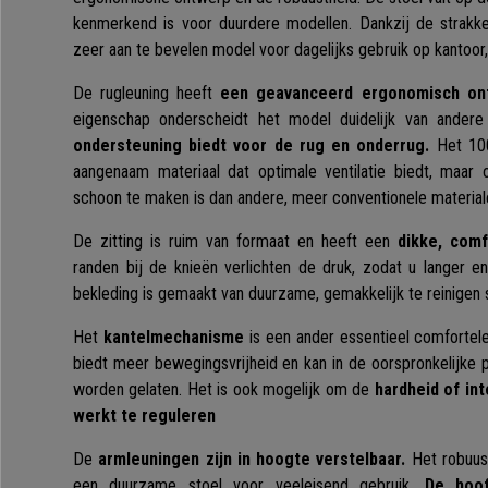
kenmerkend is voor duurdere modellen. Dankzij de strakke 
zeer aan te bevelen model voor dagelijks gebruik op kantoor,
De rugleuning heeft
een geavanceerd ergonomisch on
eigenschap onderscheidt het model duidelijk van ander
ondersteuning biedt voor de rug en onderrug.
Het 10
aangenaam materiaal dat optimale ventilatie biedt, maar
schoon te maken is dan andere, meer conventionele material
De zitting is ruim van formaat en heeft een
dikke, comf
randen bij de knieën verlichten de druk, zodat u langer 
bekleding is gemaakt van duurzame, gemakkelijk te reinigen 
Het
kantelmechanisme
is een ander essentieel comfortel
biedt meer bewegingsvrijheid en kan in de oorspronkelijke p
worden gelaten. Het is ook mogelijk om de
hardheid of in
werkt te reguleren
De
armleuningen zijn in hoogte verstelbaar.
Het robuust
een duurzame stoel voor veeleisend gebruik.
De hoof