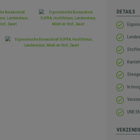
DETAILS
Ergono
Lende
Stoffen
Kante
Stevig
In hoo
Verste
UNE EN
VERZENDI