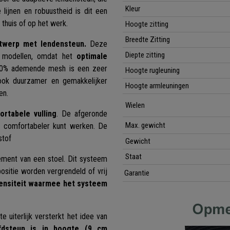
Kleur
lijnen en robuustheid is dit een
 thuis of op het werk.
Hoogte zitting
Breedte Zitting
twerp met lendensteun.
Deze
Diepte zitting
e modellen, omdat het
optimale
0% ademende mesh is een zeer
Hoogte rugleuning
 ook duurzamer en gemakkelijker
Hoogte armleuningen
en.
Wielen
ortabele vulling
. De afgeronde
Max. gewicht
en comfortabeler kunt werken. De
stof
Gewicht
Staat
ement van een stoel. Dit systeem
ositie worden vergrendeld of vrij
Garantie
tensiteit waarmee het systeem
e uiterlijk versterkt het idee van
dsteun is in hoogte (9 cm