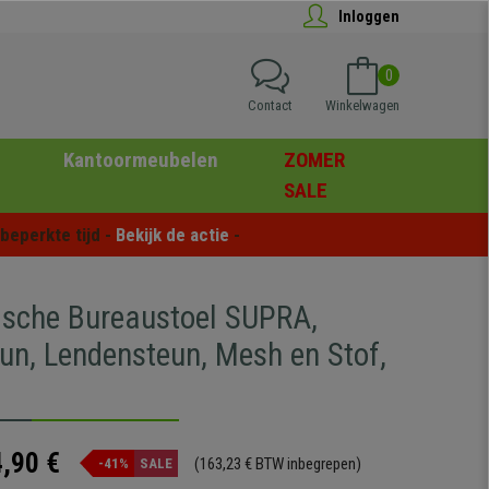
Inloggen
0
Contact
Winkelwagen
Kantoormeubelen
ZOMER
SALE
eperkte tijd - 
Bekijk de actie
 -
sche Bureaustoel SUPRA,
un, Lendensteun, Mesh en Stof,
,90 €
(163,23 € BTW inbegrepen)
-41%
SALE