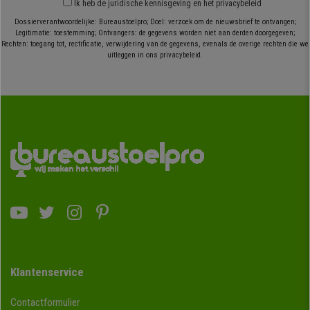
Ik heb
de juridische kennisgeving
en
het privacybeleid
Dossierverantwoordelijke: Bureaustoelpro; Doel: verzoek om de nieuwsbrief te ontvangen;
Legitimatie: toestemming; Ontvangers: de gegevens worden niet aan derden doorgegeven;
Rechten: toegang tot, rectificatie, verwijdering van de gegevens, evenals de overige rechten die we
uitleggen in ons privacybeleid.
Klantenservice
Contactformulier