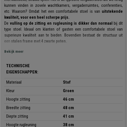
kunnen vinden in zovele wachtkamers, vergaderruimtes, conferenties,
etc. Waarom? Omdat het een comfortabele stoel is van
uitstekende
kwaliteit, voor een heel scherpe prijs.
De
vulling op de zitting en rugleuning is dikker dan normaal
bij dit
type stoel. Ideaal om klanten of gasten een comfortabele stoel van
superieure kwaliteit aan te bieden. Bovendien bestaat de structuur uit
een
stalen frame met 4 zwarte poten.
Het is een
Bekijk meer
praktisch en veelzijdig model
: de stoel kan worden gebruikt
tijdens vergaderingen, met klanten, in wachtkamers, receptieruimtes, op
conferenties of evenementen, etc. Hij is ook
verkrijgbaar in
TECHNISCHE
verschillende kleuren,
zodat u de kleur kunt kiezen die het beste bij uw
EIGENSCHAPPEN:
behoeften en omgeving past.
Materiaal
Stof
Dit is een
stapelbaar model
dat volledig gemonteerd wordt geleverd. Erg
Kleur
Groen
praktisch voor een onverslaanbare prijs, enkel bij Bureaustoelpro te
vinden.
Hoogte zitting
46 cm
Breedte zitting
48 cm
Diepte zitting
41 cm
•
Ideaal voor conferentieruimtes
Hoogte rugleuning
38 cm
• Zitting en rugleuning met zeer dikke vulling