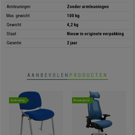
•
Bijzonder sterk: stalen frame met 4 zwarte poten
Armleuningen
Zonder armleuningen
• Zeer praktisch en veelzijdig
Max. gewicht
100 kg
Gewicht
4,2 kg
Staat
Nieuw in originele verpakking
Garantie
2 jaar
AANBEVOLEN
PRODUCTEN
Aanbieding
Nieuwigheid