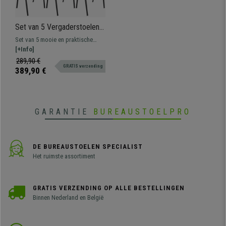
Set van 5 Vergaderstoelen
MOBY BASE, Erg Praktisch,
Set van 5 mooie en praktische
Ongelooflijke Prijs, Kleur
vergaderstoelen MOBY BASE, een
[+Info]
Groen en Zwarte Poten
typische vergaderstoel om in
289,90 €
GRATIS verzending
wacht- of vergaderruimtes te
389,90 €
plaatsen voor klanten of
bezoekers.
GARANTIE
BUREAUSTOELPRO
DE BUREAUSTOELEN SPECIALIST
Het ruimste assortiment
GRATIS VERZENDING OP ALLE BESTELLINGEN
Binnen Nederland en België