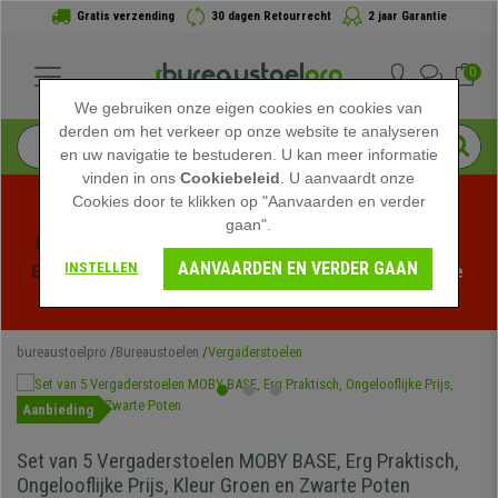
Gratis verzending
30 dagen Retourrecht
2 jaar Garantie
0
We gebruiken onze eigen cookies en cookies van
derden om het verkeer op onze website te analyseren
en uw navigatie te bestuderen. U kan meer informatie
vinden in ons
Cookiebeleid
. U aanvaardt onze
Cookies door te klikken op "Aanvaarden en verder
gaan".
Profiteer van de Zomeruitverkoop bij bureaustoelpro! 
AANVAARDEN EN VERDER GAAN
INSTELLEN
Exclusieve kortingen voor een beperkte tijd - 
Bekijk de 
actie
 -
bureaustoelpro
Bureaustoelen
Vergaderstoelen
Aanbieding
Set van 5 Vergaderstoelen MOBY BASE, Erg Praktisch,
Ongelooflijke Prijs, Kleur Groen en Zwarte Poten