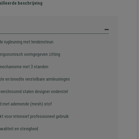
illeerde beschrijving
nde rugleuning met lendensteun
ergonomisch vormgegeven zitting
mechanisme met 3 standen
gte en breedte verstelbare armleuningen
, verchroomd stalen designer onderstel
d met ademende (mesh) stof
kt voor intensief professioneel gebruik
waliteit en stevigheid