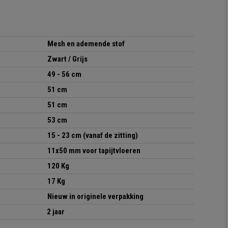
Mesh en ademende stof
Zwart / Grijs
49 - 56 cm
51 cm
51 cm
53 cm
15 - 23 cm (vanaf de zitting)
11x50 mm voor tapijtvloeren
120 Kg
17 Kg
Nieuw in originele verpakking
2 jaar