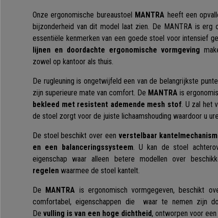
Onze ergonomische bureaustoel
MANTRA
heeft een opvall
bijzonderheid van dit model laat zien. De MANTRA is erg 
essentiële kenmerken van een goede stoel voor intensief g
lijnen en doordachte ergonomische vormgeving
make
zowel op kantoor als thuis.
De rugleuning is ongetwijfeld een van de belangrijkste punte
zijn superieure mate van comfort. De
MANTRA
is ergonomis
bekleed met resistent ademende mesh stof
. U zal het 
de stoel zorgt voor de juiste lichaamshouding waardoor u ur
De stoel beschikt over een
verstelbaar kantelmechanism
en een balanceringssysteem
. U kan de stoel achterov
eigenschap waar alleen betere modellen over beschi
regelen
waarmee de stoel kantelt.
De
MANTRA
is ergonomisch vormgegeven, beschikt ove
comfortabel, eigenschappen die waar te nemen zijn do
De
vulling is van een hoge dichtheid
, ontworpen voor een 