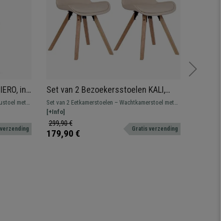
ERO, in
Set van 2 Bezoekersstoelen KALI,
Ergono
fdsteun
Poten van Beukenhout, Gestoffeerde
Lenden
ustoel met
Set van 2 Eetkamerstoelen – Wachtkamerstoel met
Comfortab
n
Zitting, Beige Leder
Synchr
en. Maximaal
een modern en levendig design, comfortabel
[+Info]
lendenste
[+Info]
Onders
.
gestoffeerd en met houten poten. Diverse
metalen o
299,90 €
309,90 
 verzending
Gratis verzending
uitvoeringen en kleuren leverbaar.
179,90 €
219,90