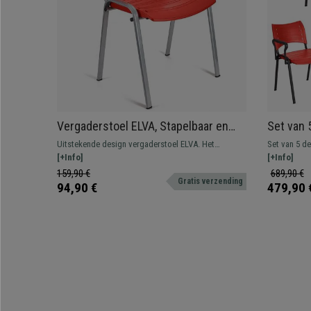
Vergaderstoel ELVA, Stapelbaar en
Set van 
Praktisch, Hoge Kwaliteit, Kleur Rood
armleuni
Uitstekende design vergaderstoel ELVA. Het
Set van 5 d
en Grijze Poten
praktisc
perfecte model voor wie op zoek is naar stevigheid,
[+Info]
ELVA. Het p
[+Info]
kleur
comfort en gebruiksgemak. Ideaal voor
stevigheid,
159,90 €
689,90 €
Gratis verzending
wachtkamers, vergaderruimtes, conferenties, etc.
wachtkamers,
94,90 €
479,90 