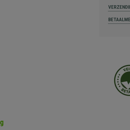
VERZENDI
BETAALM
ng