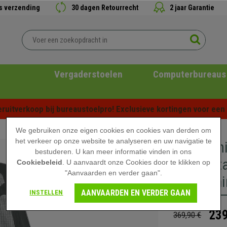
is verzending
30 dagen Retourrecht
2 jaar Garantie
Vergaderstoelen
Computerbureaus
ruitverkoop bij bureaustoelpro! Exclusieve kortingen voor een b
We gebruiken onze eigen cookies en cookies van derden om
het verkeer op onze website te analyseren en uw navigatie te
Ergonomi
bestuderen. U kan meer informatie vinden in ons
Comforta
Cookiebeleid
. U aanvaardt onze Cookies door te klikken op
"Aanvaarden en verder gaan".
Armleunin
AANVAARDEN EN VERDER GAAN
INSTELLEN
239
369,90 €