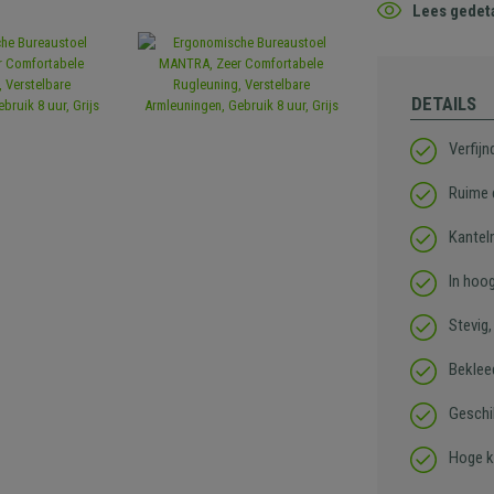
Lees gedeta
DETAILS
Verfij
Ruime 
Kantel
In hoo
Stevig
Beklee
Geschi
Hoge k