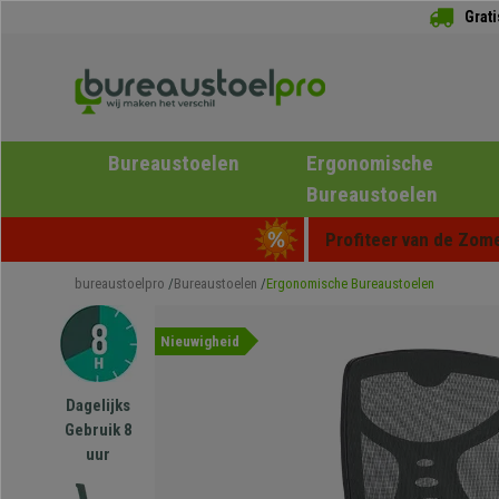
Grat
Bureaustoelen
Ergonomische
Bureaustoelen
Profiteer van de Zome
bureaustoelpro
Bureaustoelen
Ergonomische Bureaustoelen
Nieuwigheid
Dagelijks
Gebruik 8
uur