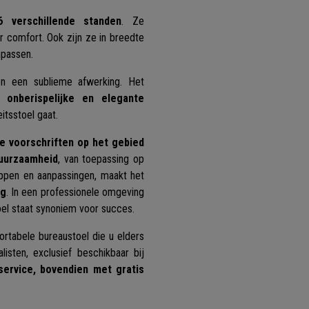
6 verschillende standen
. Ze
 comfort. Ook zijn ze in breedte
npassen.
 en een sublieme afwerking. Het
 onberispelijke en elegante
itsstoel gaat.
e voorschriften op het gebied
duurzaamheid
, van toepassing op
ppen en aanpassingen, maakt het
ag
. In een professionele omgeving
oel staat synoniem voor succes.
tabele bureaustoel die u elders
isten, exclusief beschikbaar bij
service, bovendien met gratis