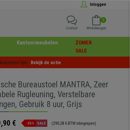
Inloggen
0
Contact
Winkelwagen
Kantoormeubelen
ZOMER
SALE
eperkte tijd - 
Bekijk de actie
 -
sche Bureaustoel MANTRA, Zeer
bele Rugleuning, Verstelbare
gen, Gebruik 8 uur, Grijs
,90 €
(290,28 € BTW inbegrepen)
-35%
SALE