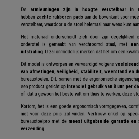
De
armleuningen zijn in hoogte verstelbaar in 
hebben
zachte rubberen pads
aan de bovenkant voor meer
verstelbaar, waardoor u de stoel helemaal naar wens kunt aa
Het materiaal onderscheidt zich door zijn degelijkheid
onderstel is gemaakt van verchroomd staal, met
een
uitstraling
. U zal onmiddellijk merken dat het om een kwalite
Dit model is ontworpen en vervaardigd volgens
veeleisend
van afmetingen, veiligheid, stabiliteit, weerstand en 
bureaustoelen. Dit, samen met de ergonomische eigenscha
een product gericht op
intensief gebruik van 8 uur per d
of dat u gewoon het beste wilt om thuis te werken; deze st
Kortom, het is een goede ergonomisch vormgegeven, comfor
niet voor deze prijs zal vinden. Vertrouw enkel op special
bureaustoelpro met de
meest uitgebreide garantie en 
verzending.