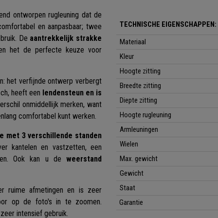
end ontworpen rugleuning dat de
TECHNISCHE EIGENSCHAPPEN:
comfortabel en aanpasbaar; twee
ebruik. De
aantrekkelijk strakke
Materiaal
n het de perfecte keuze voor
Kleur
Hoogte zitting
n: het verfijnde ontwerp verbergt
Breedte zitting
ch, heeft een
lendensteun en is
Diepte zitting
verschil onmiddellijk merken, want
Hoogte rugleuning
enlang comfortabel kunt werken.
Armleuningen
e met 3 verschillende standen
Wielen
er kantelen en vastzetten, een
kken. Ook kan u de
weerstand
Max. gewicht
Gewicht
Staat
r ruime afmetingen en is zeer
or op de foto's in te zoomen.
Garantie
zeer intensief gebruik.