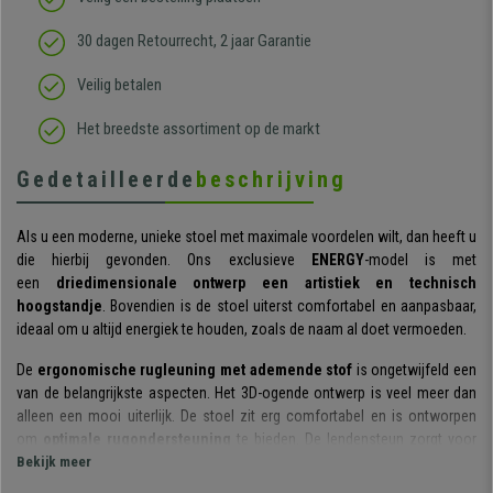
30 dagen Retourrecht, 2 jaar Garantie
Veilig betalen
Het breedste assortiment op de markt
Gedetailleerde
beschrijving
Als u een moderne, unieke stoel met maximale voordelen wilt, dan heeft u
die hierbij gevonden. Ons exclusieve
ENERGY
-model is met
een
driedimensionale ontwerp een artistiek en technisch
hoogstandje
. Bovendien is de stoel uiterst comfortabel en aanpasbaar,
ideaal om u altijd energiek te houden, zoals de naam al doet vermoeden.
De
ergonomische rugleuning met ademende stof
is ongetwijfeld een
van de belangrijkste aspecten. Het 3D-ogende ontwerp is veel meer dan
alleen een mooi uiterlijk. De stoel zit erg comfortabel en is ontworpen
om
optimale rugondersteuning
te bieden. De lendensteun zorgt voor
extra veel comfort dat u in de loop van de tijd zult waarderen.
Bekijk meer