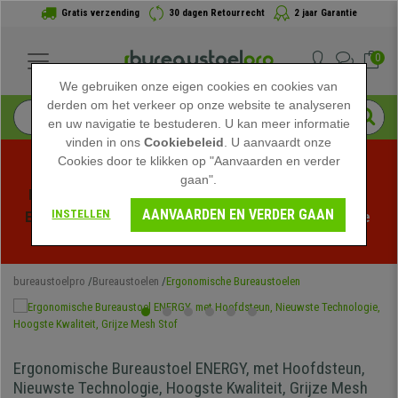
Gratis verzending
30 dagen Retourrecht
2 jaar Garantie
0
We gebruiken onze eigen cookies en cookies van
derden om het verkeer op onze website te analyseren
en uw navigatie te bestuderen. U kan meer informatie
vinden in ons
Cookiebeleid
. U aanvaardt onze
Cookies door te klikken op "Aanvaarden en verder
gaan".
Profiteer van de Zomeruitverkoop bij bureaustoelpro! 
AANVAARDEN EN VERDER GAAN
INSTELLEN
Exclusieve kortingen voor een beperkte tijd - 
Bekijk de 
actie
 -
bureaustoelpro
Bureaustoelen
Ergonomische Bureaustoelen
Ergonomische Bureaustoel ENERGY, met Hoofdsteun,
Nieuwste Technologie, Hoogste Kwaliteit, Grijze Mesh