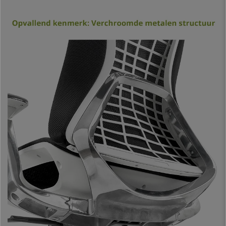
Een andere innovatie is het
geavanceerde, gesynchroniseerde
kantelmechanisme
. Dit systeem biedt meer bewegingsvrijheid, heeft
3
vergrendelingsposities
waarmee de weerstand kan worden geregeld
waarmee de stoel achterover kantelt.
De ergonomsche vormgeving is ook van toepassing op de
ademende,
met mesh beklede zitting
. De mesh stof biedt verschillende voordelen:
meer weerstand en stevigheid, iets dat heel belangrijk is bij een product
dat gericht is op intensief gebruik. Juist het
evenwicht tussen
stevigheid en elasticiteit
helpt om vermoeidheid te voorkomen.
De stoel beschikt over
armleuningen
die volledig verstelbaar zijn
met
3D-regeling (hoogte, diepte en hoek)
en bekleed zijn met zachte
rubberen pads. De stoel is volledig aanpasbaar en is gemakkelijk om in
een perfecte houding te verkrijgen.
De
ENERGY
is een topproduct wat betreft
weerstand en kwaliteit
. Het is
één van de meest comfortabele en ergonomische stoelen in zijn
categorie, een uniek model.
Dit model is ontworpen en vervaardigd volgens
veeleisende
voorschriften op het gebied van afmetingen, veiligheid, stabiliteit,