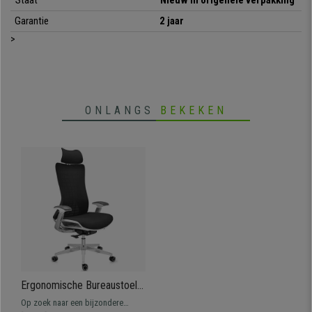
Garantie
2 jaar
>
ONLANGS
BEKEKEN
Ergonomische Bureaustoel
ENERGY, met Hoofdsteun,
Op zoek naar een bijzondere