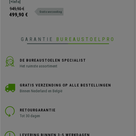
Nieuwste Technologie,
bureaustoel? Dit model is 100%
[+Info]
Hoogste Kwaliteit, Grijze
exclusief, een combinatie van
949,90 €
Mesh Stof
Gratis verzending
design en kwaliteit enkel bij
499,90 €
Bureaustoelpro!
GARANTIE
BUREAUSTOELPRO
DE BUREAUSTOELEN SPECIALIST
Het ruimste assortiment
GRATIS VERZENDING OP ALLE BESTELLINGEN
Binnen Nederland en België
RETOURGARANTIE
Tot 30 dagen
LEVERING BINNEN 3-5 WERKDAGEN