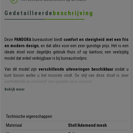
Gedetailleerde
beschrijving
Deze
PANDORA
bureaustoel biedt
comfort en stevigheid met een fris
en modern design
, en dat alles voor een zeer gunstige prijs. Het is een
ideale stoel voor dagelijks gebruik thuis of op kantoor, een veelzijdig
model dat enkel verkrijgbaar is bij bureaustoelpro.
Van dit model zijn
verschillende uitvoeringen beschikbaar
zodat u
kunt kiezen welke u het mooiste vindt. De stijl van deze stoel is zeer
aantrekkelijk en exclusief, een garantie voor succes!
Bekijk meer
De rugleuning is gemaakt van ademend mesh en heeft een
ergonomische vorm.
De stoel is zeer comfortabel in het gebruik, het
materiaal zorgt voor een optimaal ademend vermogen en is bovendien
zeer resistent. Alsof dat allemaal nog niet genoeg is, is hij
in diepte
Technische eigenschappen:
verstelbaar
, ideaal om op een comfortabele en gemakkelijke manier een
optimale lichaamshouding te behouden.
Materiaal
Stof/Ademend mesh