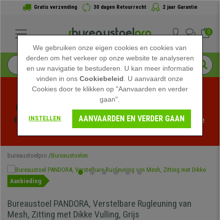
Gratis verzending
30 dagen Retourrecht
2 jaar Garantie
0
We gebruiken onze eigen cookies en cookies van
derden om het verkeer op onze website te analyseren
en uw navigatie te bestuderen. U kan meer informatie
vinden in ons
Cookiebeleid
. U aanvaardt onze
Cookies door te klikken op "Aanvaarden en verder
gaan".
Profiteer van de Zomeruitverkoop bij bureaustoelpro! 
AANVAARDEN EN VERDER GAAN
INSTELLEN
Exclusieve kortingen voor een beperkte tijd - 
Bekijk de 
actie
 -
bureaustoelpro
Bureaustoelen
Aanbieding
Bureaustoel PANDORA, Verstelbare Rugleuning van
Mesh, Zitting met Dikke Vulling, Grijs