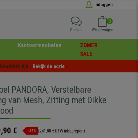
Inloggen
0
Contact
Winkelwagen
Kantoormeubelen
ZOMER
SALE
eperkte tijd - 
Bekijk de actie
 -
oel PANDORA, Verstelbare
ng van Mesh, Zitting met Dikke
Rood
,90 €
(241,88 € BTW inbegrepen)
-33%