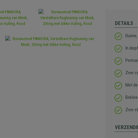
DETAILS
Ruime, 
In diep
Perman
Zeer c
Met de
Beklee
Zeer st
VERZENDI