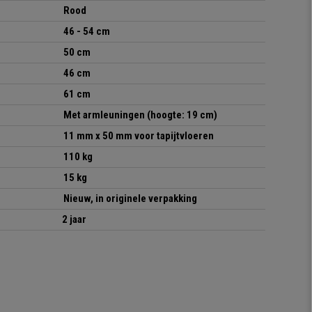
Rood
46 - 54 cm
50 cm
46 cm
61 cm
Met armleuningen (hoogte: 19 cm)
11 mm x 50 mm voor tapijtvloeren
110 kg
15 kg
Nieuw, in originele verpakking
2 jaar