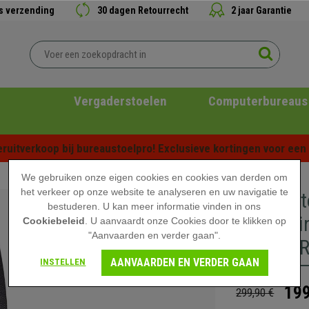
is verzending
30 dagen Retourrecht
2 jaar Garantie
Vergaderstoelen
Computerbureaus
ruitverkoop bij bureaustoelpro! Exclusieve kortingen voor een b
We gebruiken onze eigen cookies en cookies van derden om
het verkeer op onze website te analyseren en uw navigatie te
Bureaust
bestuderen. U kan meer informatie vinden in ons
Rugleuni
Cookiebeleid
. U aanvaardt onze Cookies door te klikken op
"Aanvaarden en verder gaan".
Vulling, 
AANVAARDEN EN VERDER GAAN
INSTELLEN
199
299,90 €