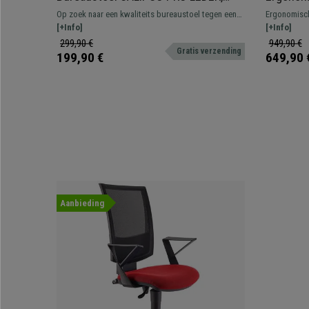
Verstelbare Rugleuning en
Groene S
Op zoek naar een kwaliteits bureaustoel tegen een
Ergonomisch
Armleuningen, Metalen Onderstel,
Hoofdst
overslaanbare prijs? Dit comfortabel, degelijk model
[+Info]
professionee
[+Info]
Grijs
is ideaal voor dagelijks gebruik. Beschikbaar in
lendensteun
299,90 €
949,90 €
Gratis verzending
verschillende kleuren.
199,90 €
649,90 
Aanbieding