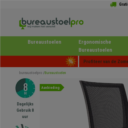
Grat
Bureaustoelen
Ergonomische
Bureaustoelen
Profiteer van de Zome
bureaustoelpro
Bureaustoelen
Aanbieding
Dagelijks
Gebruik 8
uur