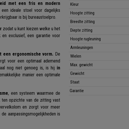
heid met een fris en modern
Kleur
 een ideale stoel voor dagelijks
Hoogte zitting
rkrijgbaar is bij bureaustoelpro.
Breedte zitting
r
zodat u kunt kiezen welke u het
Diepte zitting
k en exclusief, een garantie voor
Hoogte rugleuning
Armleuningen
t een ergonomische vorm.
De
Wielen
zorgt voor een optimaal ademend
Max. gewicht
aal nog niet genoeg is, is hij
in
Gewicht
emakkelijke manier een optimale
Staat
Garantie
isme
, een systeem waarmee de
 ten opzichte van de zitting vast
 wervelkolom en zorgt voor meer
 de aanpassingsmogelijkheden is