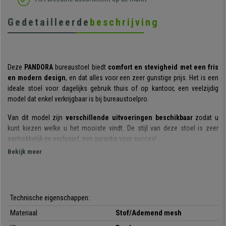
Gedetailleerde
beschrijving
Deze
PANDORA
bureaustoel biedt
comfort en stevigheid met een fris
en modern design
, en dat alles voor een zeer gunstige prijs. Het is een
ideale stoel voor dagelijks gebruik thuis of op kantoor, een veelzijdig
model dat enkel verkrijgbaar is bij bureaustoelpro.
Van dit model zijn
verschillende uitvoeringen beschikbaar
zodat u
kunt kiezen welke u het mooiste vindt. De stijl van deze stoel is zeer
aantrekkelijk en exclusief, een garantie voor succes!
Bekijk meer
De rugleuning is gemaakt van ademend mesh en heeft een
ergonomische vorm.
De stoel is zeer comfortabel in het gebruik, het
materiaal zorgt voor een optimaal ademend vermogen en is bovendien
zeer resistent. Alsof dat allemaal nog niet genoeg is, is hij
in diepte
Technische eigenschappen:
verstelbaar
, ideaal om op een comfortabele en gemakkelijke manier een
optimale lichaamshouding te behouden.
Materiaal
Stof/Ademend mesh