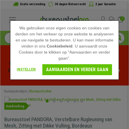
Gratis verzending
30 dagen Retourrecht
2 jaar Garantie
0
We gebruiken onze eigen cookies en cookies van
derden om het verkeer op onze website te analyseren
en uw navigatie te bestuderen. U kan meer informatie
vinden in ons
Cookiebeleid
. U aanvaardt onze
Cookies door te klikken op "Aanvaarden en verder
gaan".
Profiteer van de Zomeruitverkoop bij bureaustoelpro! 
AANVAARDEN EN VERDER GAAN
INSTELLEN
Exclusieve kortingen voor een beperkte tijd - 
Bekijk de 
actie
 -
bureaustoelpro
Bureaustoelen
Aanbieding
Bureaustoel PANDORA, Verstelbare Rugleuning van
Mesh, Zitting met Dikke Vulling, Bordeaux