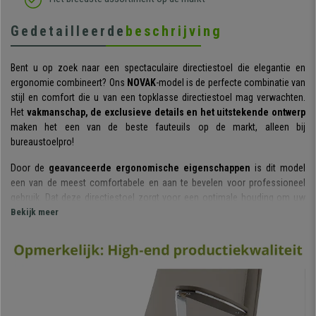
Gedetailleerde
beschrijving
Bent u op zoek naar een spectaculaire directiestoel die elegantie en
ergonomie combineert? Ons
NOVAK
-model is de perfecte combinatie van
stijl en comfort die u van een topklasse directiestoel mag verwachten.
Het
vakmanschap, de exclusieve details en het uitstekende ontwerp
maken het een van de beste fauteuils op de markt, alleen bij
bureaustoelpro!
Door de
geavanceerde ergonomische eigenschappen
is dit model
een van de meest comfortabele en aan te bevelen voor professioneel
gebruik. Dat deze directiestoel zorgt voor een optimale houding om uw
gezondheid en welzijn op peil te houden, ziet u al aan de doordachte
Bekijk meer
anatomische vorm. De
NOVAK
wordt zelfs aanbevolen bij
intensief
gebruik van meer dan 8 uur per dag,
zodat u deze bureaustoel met een
gerust hart en met een gerust geweten kunt gebruiken.
Het hart van dit model is de
ruime rugleuning met geïntegreerde
hoofdsteun
. Het doordachte ontwerp is onmiddellijk waar te nemen,
zowel ergonomisch als esthetisch. De
welving in het lendengebied