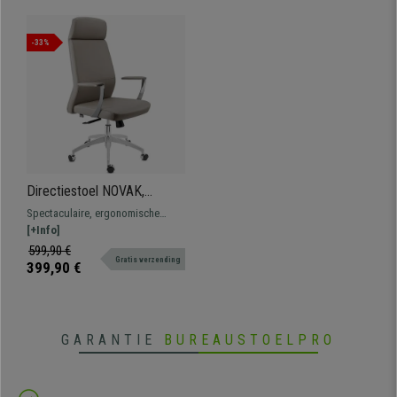
-33%
Directiestoel NOVAK,
Elegant Ontwerp, Hoge
Spectaculaire, ergonomische
Kwaliteit, Grijs Leder
directiestoel met
[+Info]
synchroonmechanisme,
599,90 €
Gratis verzending
onberispelijke productiekwaliteit,
399,90 €
bekleed met synthetisch leder van
hoge kwaliteit.
GARANTIE
BUREAUSTOELPRO