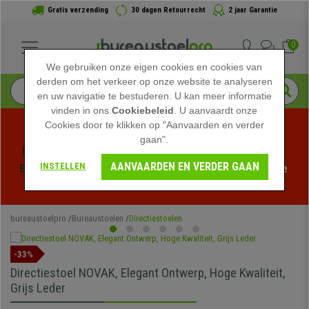
Gratis verzending
30 dagen Retourrecht
2 jaar Garantie
0
We gebruiken onze eigen cookies en cookies van
derden om het verkeer op onze website te analyseren
en uw navigatie te bestuderen. U kan meer informatie
vinden in ons
Cookiebeleid
. U aanvaardt onze
Cookies door te klikken op "Aanvaarden en verder
gaan".
Profiteer van de Zomeruitverkoop bij bureaustoelpro! 
AANVAARDEN EN VERDER GAAN
INSTELLEN
Exclusieve kortingen voor een beperkte tijd - 
Bekijk de 
actie
 -
bureaustoelpro
Bureaustoelen
Directiestoelen
-33%
Directiestoel NOVAK, Elegant Ontwerp, Hoge Kwaliteit,
Grijs Leder