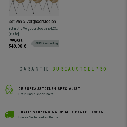
Set van 5 Vergaderstoelen
ENZO Met Armleuningen,
Set met 5 Vergaderstoelen ENZO
Comfortabel, Stapelbaar,
met armleuningen en prachtig
[+Info]
Kleur Beige
avant-garde design. Perfect voor
799,90 €
GRATIS verzending
wachtkamers of vergaderruimtes.
549,90 €
Verkrijgbaar in verschillende
kleuren.
GARANTIE
BUREAUSTOELPRO
DE BUREAUSTOELEN SPECIALIST
Het ruimste assortiment
GRATIS VERZENDING OP ALLE BESTELLINGEN
Binnen Nederland en België