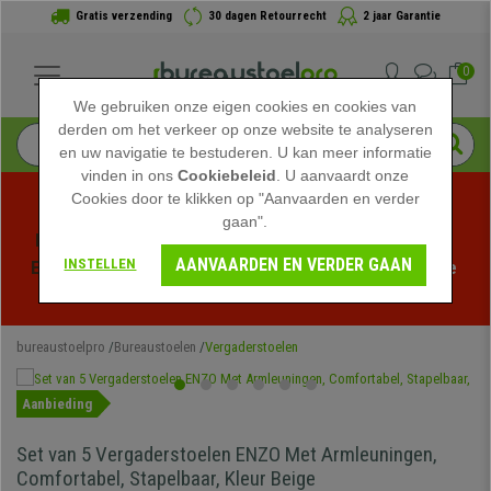
Gratis verzending
30 dagen Retourrecht
2 jaar Garantie
0
We gebruiken onze eigen cookies en cookies van
derden om het verkeer op onze website te analyseren
en uw navigatie te bestuderen. U kan meer informatie
vinden in ons
Cookiebeleid
. U aanvaardt onze
Cookies door te klikken op "Aanvaarden en verder
gaan".
Profiteer van de Zomeruitverkoop bij bureaustoelpro! 
AANVAARDEN EN VERDER GAAN
INSTELLEN
Exclusieve kortingen voor een beperkte tijd - 
Bekijk de 
actie
 -
bureaustoelpro
Bureaustoelen
Vergaderstoelen
Aanbieding
Set van 5 Vergaderstoelen ENZO Met Armleuningen,
Comfortabel, Stapelbaar, Kleur Beige