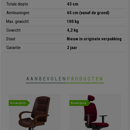
•
Bijzonder sterk: stalen frame met 4 chromen poten
Totale diepte
43 cm
• Zeer praktisch en veelzijdig
Armleuningen
65 cm (vanaf de grond)
Max. gewicht
100 kg
Gewicht
4,2 kg
Staat
Nieuw in originele verpakking
Garantie
2 jaar
AANBEVOLEN
PRODUCTEN
Nieuwigheid
Nieuwigheid