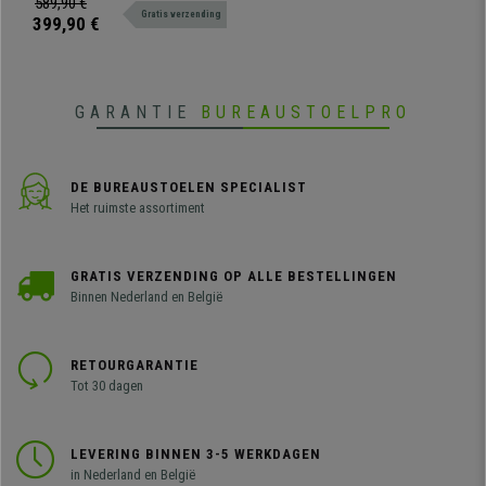
589,90 €
Gratis verzending
stevig kunststof. Zeer resistent en
399,90 €
comfortabel. Verkrijgbaar in
verschillende kleuren en
samenstellingen.
GARANTIE
BUREAUSTOELPRO
DE BUREAUSTOELEN SPECIALIST
Het ruimste assortiment
GRATIS VERZENDING OP ALLE BESTELLINGEN
Binnen Nederland en België
RETOURGARANTIE
Tot 30 dagen
LEVERING BINNEN 3-5 WERKDAGEN
in Nederland en België