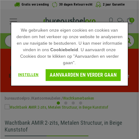
Gratis verzending
30 dagen Retourrecht
2 jaar Garantie
0
We gebruiken onze eigen cookies en cookies van
derden om het verkeer op onze website te analyseren
en uw navigatie te bestuderen. U kan meer informatie
vinden in ons
Cookiebeleid
. U aanvaardt onze
Cookies door te klikken op "Aanvaarden en verder
gaan".
Profiteer van de Zomeruitverkoop bij bureaustoelpro! 
AANVAARDEN EN VERDER GAAN
INSTELLEN
Exclusieve kortingen voor een beperkte tijd - 
Bekijk de 
actie
 -
bureaustoelpro
Kantoormeubelen
Wachtkamerbanken
Wachtbank AMIR 2-zits, Metalen Structuur, in Beige
Kunststof