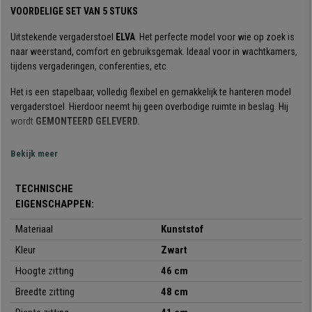
VOORDELIGE SET VAN 5 STUKS
Uitstekende vergaderstoel
ELVA
. Het perfecte model voor wie op zoek is
naar weerstand, comfort en gebruiksgemak. Ideaal voor in wachtkamers,
tijdens vergaderingen, conferenties, etc.
Het is een stapelbaar, volledig flexibel en gemakkelijk te hanteren model
vergaderstoel. Hierdoor neemt hij geen overbodige ruimte in beslag. Hij
wordt
GEMONTEERD GELEVERD.
Zijn gelaagde ontwerp is stijlvol en elegant: de zitting en de rugleuning zijn
Bekijk meer
zeer
resistent en flexibel.
Perfect om uw klanten of gasten een comfortabele stoel van hoge
TECHNISCHE
kwaliteit te bieden. De structuur bestaat uit een stalen frame met 4 grijze
EIGENSCHAPPEN:
poten. De
zitting en rugleuning
zijn gemaakt van
verstevigd
Materiaal
Kunststof
kunststof,
een robuust materiaal dat ook onderhoudsvriendelijk is.
Kleur
Zwart
Hij is verkrijgbaar in
verschillende kleuren
, zodat u degene kunt kiezen
Hoogte zitting
46 cm
die het beste bij uw behoeften en de ruimte past.
Breedte zitting
48 cm
Het is een stoel met een
ergonomische vormgeving
en met een hoge