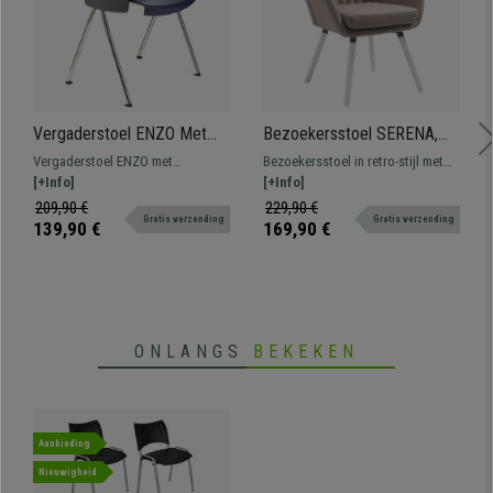
Vergaderstoel ENZO Met
Bezoekersstoel SERENA,
Klaptafeltje, Comfortabel,
met Witte Poten,
Vergaderstoel ENZO met
Bezoekersstoel in retro-stijl met
Stapelbaar, kleur Blauw
Lichtbruine Stof
schrijftafeltje en prachtig avant-
[+Info]
dikke vulling en gemaakt van
[+Info]
garde design. Perfect voor
hoogwaardige materialen.
209,90 €
229,90 €
Gratis verzending
Gratis verzending
wachtkamers of vergaderruimtes.
139,90 €
169,90 €
Verkrijgbaar in verschillende
kleuren.
ONLANGS
BEKEKEN
Aanbieding
Nieuwigheid