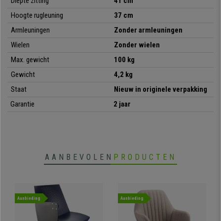
stevigheid, tegen een onverslaanbare prijs, grijp deze kans!
Diepte zitting
41 cm
Hoogte rugleuning
37 cm
Armleuningen
Zonder armleuningen
•
Stapelbaar model
Wielen
Zonder wielen
• Gemak voor een onverslaanbare prijs
•
Ideaal voor conferentieruimtes
Max. gewicht
100 kg
• Ergonomisch gevormde zitting en rugleuning
Gewicht
4,2 kg
•
Bijzonder sterk: stalen frame met 4 grijze poten
• Ergonomisch en zeer comfortabel
Staat
Nieuw in originele verpakking
Garantie
2 jaar
AANBEVOLEN
PRODUCTEN
Aanbieding
Aanbieding