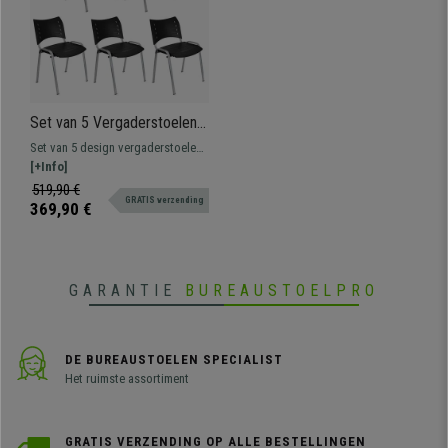
Set van 5 Vergaderstoelen
ELVA, Stapelbaar en
Set van 5 design vergaderstoelen
Praktisch, Hoge Kwaliteit,
ELVA. Het perfecte model voor wie
[+Info]
Kleur Zwart en Grijze Poten
op zoek is naar stevigheid,
519,90 €
GRATIS verzending
comfort en gebruiksgemak. Ideaal
369,90 €
voor wachtkamers,
vergaderruimtes, conferenties,
etc.
GARANTIE
BUREAUSTOELPRO
DE BUREAUSTOELEN SPECIALIST
Het ruimste assortiment
GRATIS VERZENDING OP ALLE BESTELLINGEN