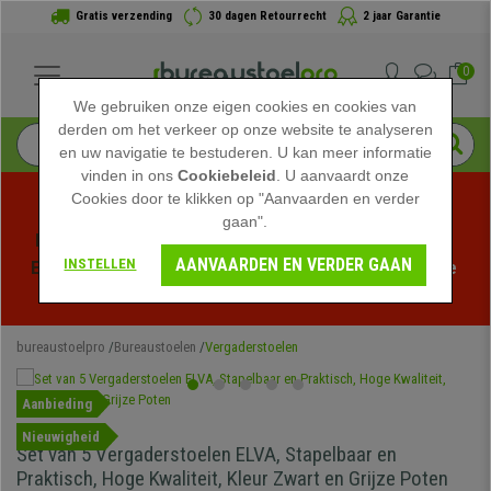
Gratis verzending
30 dagen Retourrecht
2 jaar Garantie
0
We gebruiken onze eigen cookies en cookies van
derden om het verkeer op onze website te analyseren
en uw navigatie te bestuderen. U kan meer informatie
vinden in ons
Cookiebeleid
. U aanvaardt onze
Cookies door te klikken op "Aanvaarden en verder
gaan".
Profiteer van de Zomeruitverkoop bij bureaustoelpro! 
AANVAARDEN EN VERDER GAAN
INSTELLEN
Exclusieve kortingen voor een beperkte tijd - 
Bekijk de 
actie
 -
bureaustoelpro
Bureaustoelen
Vergaderstoelen
Aanbieding
Nieuwigheid
Set van 5 Vergaderstoelen ELVA, Stapelbaar en
Praktisch, Hoge Kwaliteit, Kleur Zwart en Grijze Poten