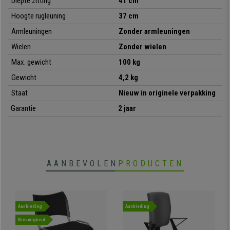
stevigheid, tegen een onverslaanbare prijs, grijp deze kans!
Diepte zitting
41 cm
Hoogte rugleuning
37 cm
Armleuningen
Zonder armleuningen
•
Stapelbaar model
Wielen
Zonder wielen
• Gemak voor een onverslaanbare prijs
•
Ideaal voor conferentieruimtes
Max. gewicht
100 kg
• Ergonomisch gevormde zitting en rugleuning
Gewicht
4,2 kg
•
Bijzonder sterk: stalen frame met 4 grijze poten
• Ergonomisch en zeer comfortabel
Staat
Nieuw in originele verpakking
Garantie
2 jaar
AANBEVOLEN
PRODUCTEN
Aanbieding
Aanbieding
Nieuwigheid