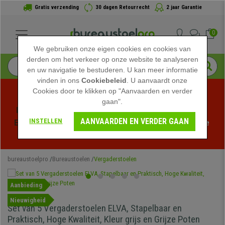
Gratis verzending
30 dagen Retourrecht
2 jaar Garantie
0
We gebruiken onze eigen cookies en cookies van
derden om het verkeer op onze website te analyseren
en uw navigatie te bestuderen. U kan meer informatie
vinden in ons
Cookiebeleid
. U aanvaardt onze
Cookies door te klikken op "Aanvaarden en verder
gaan".
Profiteer van de Zomeruitverkoop bij bureaustoelpro! 
AANVAARDEN EN VERDER GAAN
INSTELLEN
Exclusieve kortingen voor een beperkte tijd - 
Bekijk de 
actie
 -
bureaustoelpro
Bureaustoelen
Vergaderstoelen
Aanbieding
Nieuwigheid
Set van 5 Vergaderstoelen ELVA, Stapelbaar en
Praktisch, Hoge Kwaliteit, Kleur grijs en Grijze Poten