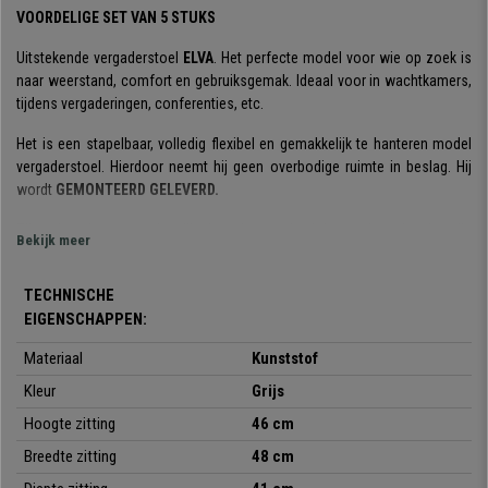
VOORDELIGE SET VAN 5 STUKS
Uitstekende vergaderstoel
ELVA
. Het perfecte model voor wie op zoek is
naar weerstand, comfort en gebruiksgemak. Ideaal voor in wachtkamers,
tijdens vergaderingen, conferenties, etc.
Het is een stapelbaar, volledig flexibel en gemakkelijk te hanteren model
vergaderstoel. Hierdoor neemt hij geen overbodige ruimte in beslag. Hij
wordt
GEMONTEERD GELEVERD.
Zijn gelaagde ontwerp is stijlvol en elegant: de zitting en de rugleuning zijn
Bekijk meer
zeer
resistent en flexibel.
Perfect om uw klanten of gasten een comfortabele stoel van hoge
TECHNISCHE
kwaliteit te bieden. De structuur bestaat uit een stalen frame met 4 grijze
EIGENSCHAPPEN:
poten. De
zitting en rugleuning
zijn gemaakt van
verstevigd
Materiaal
Kunststof
kunststof,
een robuust materiaal dat ook onderhoudsvriendelijk is.
Kleur
Grijs
Hij is verkrijgbaar in
verschillende kleuren
, zodat u degene kunt kiezen
Hoogte zitting
46 cm
die het beste bij uw behoeften en de ruimte past.
Breedte zitting
48 cm
Het is een stoel met een
ergonomische vormgeving
en met een hoge