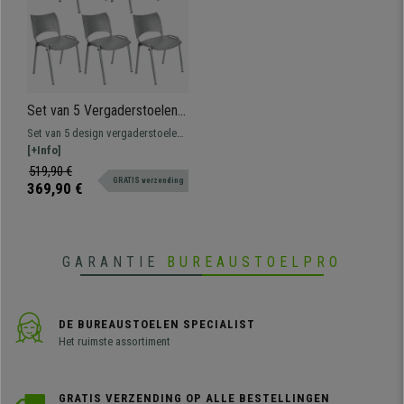
Set van 5 Vergaderstoelen
ELVA, Stapelbaar en
Set van 5 design vergaderstoelen
Praktisch, Hoge Kwaliteit,
ELVA. Het perfecte model voor wie
[+Info]
Kleur grijs en Grijze Poten
op zoek is naar stevigheid,
519,90 €
GRATIS verzending
comfort en gebruiksgemak. Ideaal
369,90 €
voor wachtkamers,
vergaderruimtes, conferenties,
etc.
GARANTIE
BUREAUSTOELPRO
DE BUREAUSTOELEN SPECIALIST
Het ruimste assortiment
GRATIS VERZENDING OP ALLE BESTELLINGEN