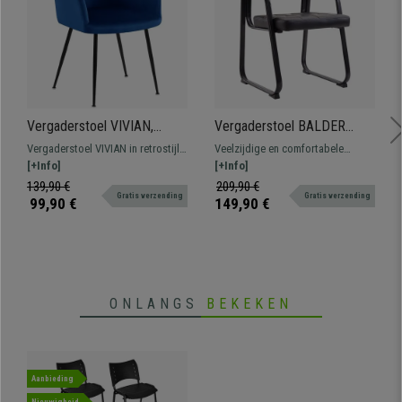
Vergaderstoel VIVIAN,
Vergaderstoel BALDER
Comfortabel en Stabiel met
LEDER, Avant-garde
Vergaderstoel VIVIAN in retrostijl
Veelzijdige en comfortabele
Metalen Poten, Bekleed met
Ontwerp, Metalen Frame,
bekleed met hoogwaardige
[+Info]
bezoekersstoel met een robuuste
[+Info]
Blauw Fluweel
Zwart
fluwelen stof met stevig frame en
metalen structuur. Dikke vulling
139,90 €
209,90 €
Gratis verzending
Gratis verzending
massief houten poten.
bekleed met synthetisch leder.
99,90 €
149,90 €
ONLANGS
BEKEKEN
Aanbieding