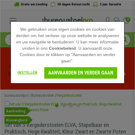
Gratis verzending
30 dagen Retourrecht
2 jaar Garantie
0
We gebruiken onze eigen cookies en cookies van
derden om het verkeer op onze website te analyseren
en uw navigatie te bestuderen. U kan meer informatie
vinden in ons
Cookiebeleid
. U aanvaardt onze
Cookies door te klikken op "Aanvaarden en verder
gaan".
Profiteer van de Zomeruitverkoop bij bureaustoelpro! 
AANVAARDEN EN VERDER GAAN
INSTELLEN
Exclusieve kortingen voor een beperkte tijd - 
Bekijk de 
actie
 -
bureaustoelpro
Bureaustoelen
Vergaderstoelen
Aanbieding
Nieuwigheid
Set van 5 Vergaderstoelen ELVA, Stapelbaar en
Praktisch, Hoge Kwaliteit, Kleur Zwart en Zwarte Poten