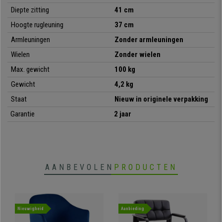
stevigheid, tegen een onverslaanbare prijs, grijp deze kans!
Diepte zitting
41 cm
Hoogte rugleuning
37 cm
Armleuningen
Zonder armleuningen
•
Stapelbaar model
Wielen
Zonder wielen
• Gemak voor een onverslaanbare prijs
•
Ideaal voor conferentieruimtes
Max. gewicht
100 kg
• Ergonomisch gevormde zitting en rugleuning
Gewicht
4,2 kg
•
Bijzonder sterk: stalen frame met 4 zwarte poten
• Ergonomisch en zeer comfortabel
Staat
Nieuw in originele verpakking
Garantie
2 jaar
AANBEVOLEN
PRODUCTEN
Nieuwigheid
Aanbieding