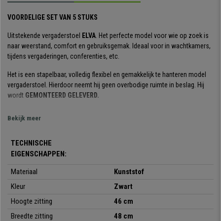
VOORDELIGE SET VAN 5 STUKS
Uitstekende vergaderstoel
ELVA
. Het perfecte model voor wie op zoek is
naar weerstand, comfort en gebruiksgemak. Ideaal voor in wachtkamers,
tijdens vergaderingen, conferenties, etc.
Het is een stapelbaar, volledig flexibel en gemakkelijk te hanteren model
vergaderstoel. Hierdoor neemt hij geen overbodige ruimte in beslag. Hij
wordt
GEMONTEERD GELEVERD.
Zijn gelaagde ontwerp is stijlvol en elegant: de zitting en de rugleuning zijn
Bekijk meer
zeer
resistent en flexibel.
Perfect om uw klanten of gasten een comfortabele stoel van hoge
TECHNISCHE
kwaliteit te bieden. De structuur bestaat uit een stalen frame met 4 zwarte
EIGENSCHAPPEN:
poten. De
zitting en rugleuning
zijn gemaakt van
verstevigd
Materiaal
Kunststof
kunststof,
een robuust materiaal dat ook onderhoudsvriendelijk is.
Kleur
Zwart
Hij is verkrijgbaar in
verschillende kleuren
, zodat u degene kunt kiezen
Hoogte zitting
46 cm
die het beste bij uw behoeften en de ruimte past.
Breedte zitting
48 cm
Het is een stoel met een
ergonomische vormgeving
en met een hoge