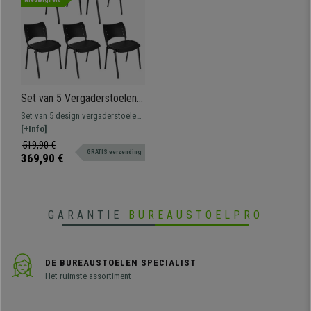
Nieuwigheid
Set van 5 Vergaderstoelen
ELVA, Stapelbaar en
Set van 5 design vergaderstoelen
Praktisch, Hoge Kwaliteit,
ELVA. Het perfecte model voor wie
[+Info]
Kleur Zwart en Zwarte
op zoek is naar stevigheid,
519,90 €
Poten
GRATIS verzending
comfort en gebruiksgemak. Ideaal
369,90 €
voor wachtkamers,
vergaderruimtes, conferenties,
etc.
GARANTIE
BUREAUSTOELPRO
DE BUREAUSTOELEN SPECIALIST
Het ruimste assortiment