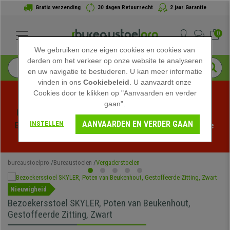
Gratis verzending
30 dagen Retourrecht
2 jaar Garantie
0
We gebruiken onze eigen cookies en cookies van
derden om het verkeer op onze website te analyseren
en uw navigatie te bestuderen. U kan meer informatie
vinden in ons
Cookiebeleid
. U aanvaardt onze
Cookies door te klikken op "Aanvaarden en verder
gaan".
Profiteer van de Zomeruitverkoop bij bureaustoelpro! 
AANVAARDEN EN VERDER GAAN
INSTELLEN
Exclusieve kortingen voor een beperkte tijd - 
Bekijk de 
actie
 -
bureaustoelpro
Bureaustoelen
Vergaderstoelen
Nieuwigheid
Bezoekersstoel SKYLER, Poten van Beukenhout,
Gestoffeerde Zitting, Zwart