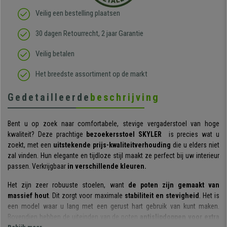
Veilig een bestelling plaatsen
30 dagen Retourrecht, 2 jaar Garantie
Veilig betalen
Het breedste assortiment op de markt
Gedetailleerde
beschrijving
Bent u op zoek naar comfortabele, stevige vergaderstoel van hoge
kwaliteit? Deze prachtige
bezoekersstoel SKYLER
is precies wat u
zoekt, met een
uitstekende prijs-kwaliteitverhouding
die u elders niet
zal vinden. Hun elegante en tijdloze stijl maakt ze perfect bij uw interieur
passen. Verkrijgbaar
in verschillende kleuren.
Het zijn zeer robuuste stoelen, want
de poten zijn gemaakt van
massief hout
. Dit zorgt voor maximale
stabiliteit en stevigheid
. Het is
een model waar u lang met een gerust hart gebruik van kunt maken.
Bovendien hebben de uiteinden van de poten
antislipdoppen voor extra