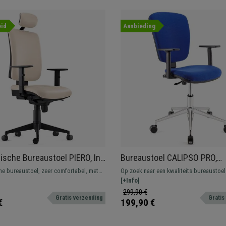
id
Aanbieding
sche Bureaustoel PIERO, In
Bureaustoel CALIPSO PRO,
der, Met Hoofdsteun en
Verstelbare Rugleuning en
e bureaustoel, zeer comfortabel, met
Op zoek naar een kwaliteits bureaustoel
are Armleuningen
Armleuningen, Metalen Onder
g en verstelbare armleuningen. Maximaal
overslaanbare prijs? Dit comfortabel, de
[+Info]
Blauwe stof
chikt voor intensief gebruik.
is ideaal voor dagelijks gebruik. Beschik
299,90 €
Gratis verzending
Gratis
verschillende kleuren.
€
199,90 €