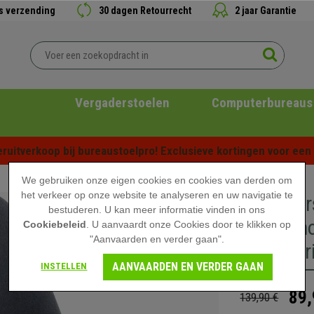
is verzending
30 dagen Retourrecht
2 jaar Garantie
Vergaderstoelen
Computerbureaus
ruitverkoop bij bureaustoelpro! Exclusieve kortingen voor een b
We gebruiken onze eigen cookies en cookies van derden om
het verkeer op onze website te analyseren en uw navigatie te
Bezoeker
bestuderen. U kan meer informatie vinden in ons
Beukenhou
Cookiebeleid
. U aanvaardt onze Cookies door te klikken op
"Aanvaarden en verder gaan".
Donkergri
AANVAARDEN EN VERDER GAAN
INSTELLEN
89,
139,90 €