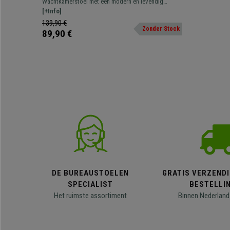
Wachtkamerstoel met een modern en levendig
Donkergrijs
design, comfortabel gestoffeerd en met houten
[+Info]
poten. Diverse uitvoeringen en kleuren leverbaar.
139,90 €
Zonder Stock
89,90 €
DE BUREAUSTOELEN
GRATIS VERZENDI
SPECIALIST
BESTELLI
Het ruimste assortiment
Binnen Nederland 