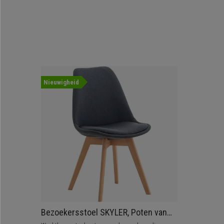
Nieuwigheid
Bezoekersstoel SKYLER, Poten van
Beukenhout, Gestoffeerde Zitting,