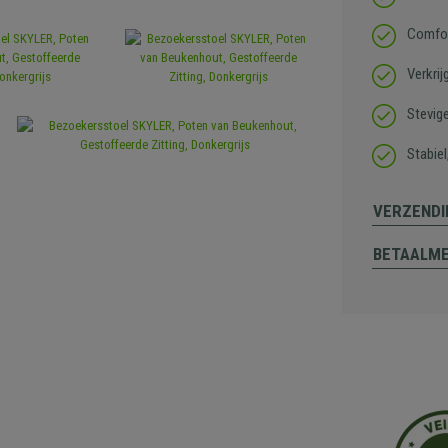
Comfor
Verkrij
Stevig
Stabiel
VERZENDI
BETAALM