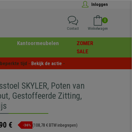
Inloggen
0
Contact
Winkelwagen
Kantoormeubelen
ZOMER
SALE
eperkte tijd - 
Bekijk de actie
 -
sstoel SKYLER, Poten van
t, Gestoffeerde Zitting,
js
90 €
(108,78 € BTW inbegrepen)
-36%