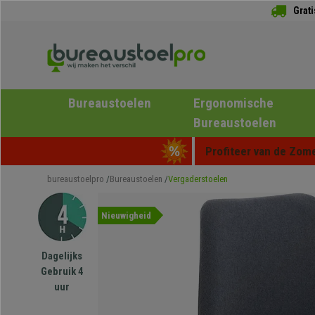
Grat
Bureaustoelen
Ergonomische
Bureaustoelen
Profiteer van de Zome
bureaustoelpro
Bureaustoelen
Vergaderstoelen
Nieuwigheid
Dagelijks
Gebruik 4
uur