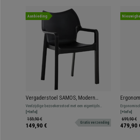
Aanbieding
Nieuwighe
Vergaderstoel SAMOS, Modern
Ergonomi
Ontwerp, Stapelbaar, Kleur Zwart
Beige Le
Veelzijdige bezoekersstoel met een eigentijds
Ergonomisch
Verstelb
design. Stapelbaar en ideaal voor binnen en buiten.
[+Info]
dikke vullin
[+Info]
comfort, ges
159,90 €
699,90 €
Gratis verzending
149,90 €
479,90 