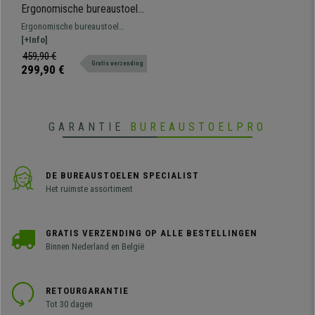
Ergonomische bureaustoel
ATLANTA, Synchroon
Ergonomische bureaustoel
Mechanisme, Gebruik 8H, in
geschikt voor professioneel
[+Info]
Grijze Stof
gebruik. Mooi ontwerp, hoge
459,90 €
Gratis verzending
graad van comfort en gemaakt van
299,90 €
kwaliteitsmaterialen.
GARANTIE
BUREAUSTOELPRO
DE BUREAUSTOELEN SPECIALIST
Het ruimste assortiment
GRATIS VERZENDING OP ALLE BESTELLINGEN
Binnen Nederland en België
RETOURGARANTIE
Tot 30 dagen