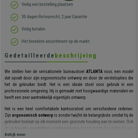
Veilig een bestelling plaatsen
30 dagen Retourrecht, 2 jaar Garantie
Veilig betalen
Het breedste assortiment op de markt
Gedetailleerde
beschrijving
We stellen hier de sensationele bureaustoel
ATLANTA
voor, een model
dat opvalt door zijn ergonomische ontwerp en door de verstelopties die
het de gebruiker biedt. Het is een ideale stoel voor gebruik in een
professionele omgeving. Hij is gemaakt met hoogwaardige materialen en
heeft een zeer aantrekkelijk eigentijds ontwerp.
Het is een heel comfortabele kantoorstoel om verscheidene redenen.
Zijn
ergonomisch ontwerp
is zonder twijfel de belangrijkste omdat hij de
gebruiker toelaat op elk moment een gezonde houding aan te nemen. Ook
de
in hoogte verstelbare armleuningen
dragen hierin bij omdat zij een
belangrijk steunpunt bieden en zo vermoeidheid voorkomen.
Bekijk meer