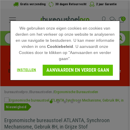
Gratis verzending
30 dagen Retourrecht
2 jaar Garantie
0
We gebruiken onze eigen cookies en cookies van
derden om het verkeer op onze website te analyseren
en uw navigatie te bestuderen. U kan meer informatie
vinden in ons
Cookiebeleid
. U aanvaardt onze
Cookies door te klikken op "Aanvaarden en verder
gaan".
Profiteer van de Zomeruitverkoop bij bureaustoelpro! 
AANVAARDEN EN VERDER GAAN
INSTELLEN
Exclusieve kortingen voor een beperkte tijd - 
Bekijk de 
actie
 -
bureaustoelpro
Bureaustoelen
Ergonomische Bureaustoelen
Nieuwigheid
Ergonomische bureaustoel ATLANTA, Synchroon
Mechanisme, Gebruik 8H, in Grijze Stof