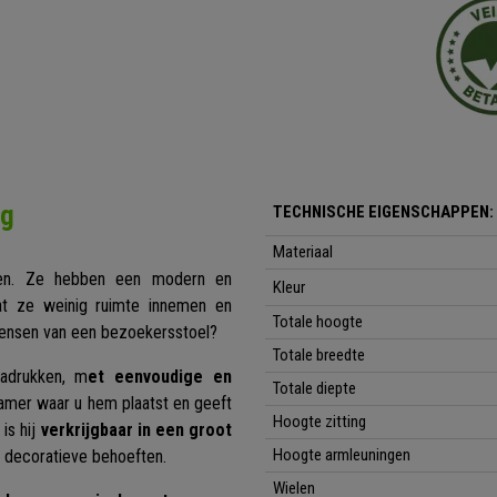
ng
TECHNISCHE EIGENSCHAPPEN:
Materiaal
en. Ze hebben een modern en
Kleur
dat ze weinig ruimte innemen en
Totale hoogte
wensen van een bezoekersstoel?
Totale breedte
drukken, m
et eenvoudige en
Totale diepte
 kamer waar u hem plaatst en geeft
Hoogte zitting
is hij
verkrijgbaar in een groot
Hoogte armleuningen
f decoratieve behoeften.
Wielen