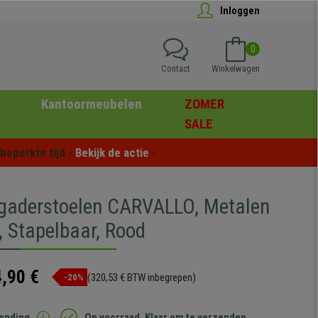
Inloggen
0
Contact
Winkelwagen
Kantoormeubelen
ZOMER
SALE
eperkte tijd - 
Bekijk de actie
 -
rgaderstoelen CARVALLO, Metalen
, Stapelbaar, Rood
,90 €
(320,53 € BTW inbegrepen)
-20%
zending
Op voorraad. Klaar om te verzenden