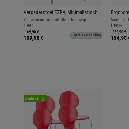
Vergaderstoel EZRA, Minimalistisch,
Ergonom
Stapelbaar Ontwerp, Kleur Lichtgrijs
lendenst
Vergaderstoel met minimalistisch ontwerp.
Bureaustoel
Armleuni
Comfortabel en ideaal voor wachtkamers en
[+Info]
ergonomisch
[+Info]
vergaderruimtes.
lendensteun
169,90 €
259,90 €
Gratis verzending
109,90 €
154,90 
Aanbieding