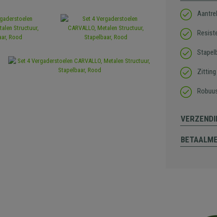
Aantre
Resist
Stapel
Zittin
Robuust
VERZENDI
BETAALM