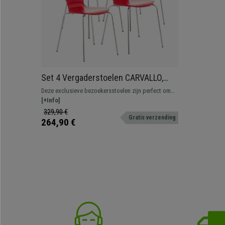
Set 4 Vergaderstoelen CARVALLO,
Metalen Structuur, Stapelbaar, Rood
Deze exclusieve bezoekersstoelen zijn perfect om
uw gasten of klanten een kwaliteitszetel te bieden.
[+Info]
Hun aantrekkelijke design, materialen en comfort
329,90 €
Gratis verzending
maken hen het ideale model.
264,90 €