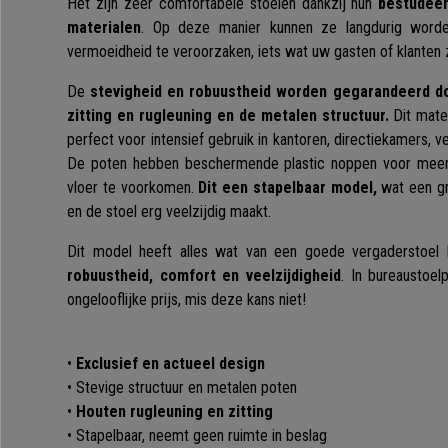
Het zijn zeer comfortabele stoelen dankzij hun
bestudeer
materialen
. Op deze manier kunnen ze langdurig word
vermoeidheid te veroorzaken, iets wat uw gasten of klanten 
De
stevigheid en robuustheid worden gegarandeerd d
zitting en rugleuning en de metalen structuur.
Dit mate
perfect voor intensief gebruik in kantoren, directiekamers, 
De poten hebben beschermende plastic noppen voor meer 
vloer te voorkomen.
Dit een stapelbaar model,
wat een gr
en de stoel erg veelzijdig maakt.
Dit model heeft alles wat van een goede vergaderstoel 
robuustheid, comfort en veelzijdigheid
. In bureaustoe
ongelooflijke prijs, mis deze kans niet!
•
Exclusief en actueel design
• Stevige structuur en metalen poten
•
Houten rugleuning en zitting
• Stapelbaar, neemt geen ruimte in beslag