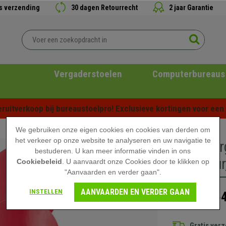
is verzending
30 dagen Retourrecht
2 jaar Garantie
Vergaderstoelen
Computerbureaus
ruitverkoop bij bureaustoelpro! Exclusieve kortingen voor een b
We gebruiken onze eigen cookies en cookies van derden om
het verkeer op onze website te analyseren en uw navigatie te
Set 4 Ve
bestuderen. U kan meer informatie vinden in ons
Structuur
Cookiebeleid
. U aanvaardt onze Cookies door te klikken op
"Aanvaarden en verder gaan".
AANVAARDEN EN VERDER GAAN
INSTELLEN
264
329,90 €
Gratis ver