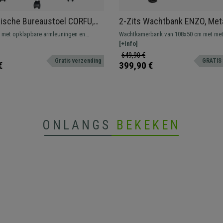
ische Bureaustoel CORFU,
2-Zits Wachtbank ENZO, Met
eun, Opklapbare
Structuur, Wit Kunststof
 met opklapbare armleuningen en
Wachtkamerbank van 108x50 cm met met
ngen, Blauw
 design. Hij beschikt over een
en geperforeerde kunststof designszitti
[+Info]
resistent, groot comfort. Verkrijgbaar in
649,90 €
Gratis verzending
GRATIS 
verschillende kleuren en configuraties.
€
399,90 €
ONLANGS
BEKEKEN