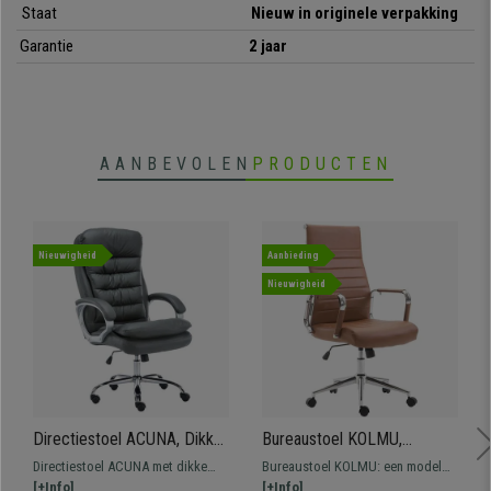
Staat
Nieuw in originele verpakking
Garantie
2 jaar
AANBEVOLEN
PRODUCTEN
Nieuwigheid
Aanbieding
Nieuwigheid
Directiestoel ACUNA, Dikke
Bureaustoel KOLMU,
Vulling, Belastbaar Tot 150
Metalen Onderstel, Elegant
Directiestoel ACUNA met dikke
Bureaustoel KOLMU: een model
kg, in Grijs Leder
Stikselontwerp, in Bruin
vulling bekleed met synthetisch
[+Info]
met een opvallend design dat
[+Info]