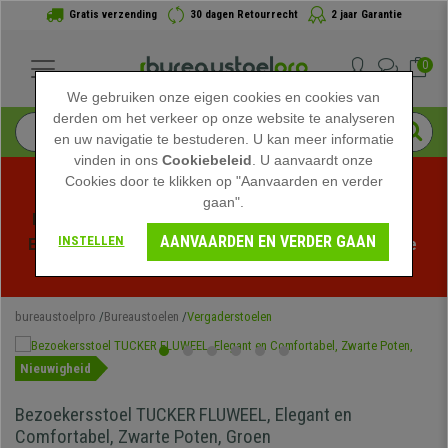
Gratis verzending
30 dagen Retourrecht
2 jaar Garantie
0
We gebruiken onze eigen cookies en cookies van
derden om het verkeer op onze website te analyseren
en uw navigatie te bestuderen. U kan meer informatie
vinden in ons
Cookiebeleid
. U aanvaardt onze
Cookies door te klikken op "Aanvaarden en verder
gaan".
Profiteer van de Zomeruitverkoop bij bureaustoelpro! 
AANVAARDEN EN VERDER GAAN
INSTELLEN
Exclusieve kortingen voor een beperkte tijd - 
Bekijk de 
actie
 -
bureaustoelpro
Bureaustoelen
Vergaderstoelen
Nieuwigheid
Bezoekersstoel TUCKER FLUWEEL, Elegant en
Comfortabel, Zwarte Poten, Groen