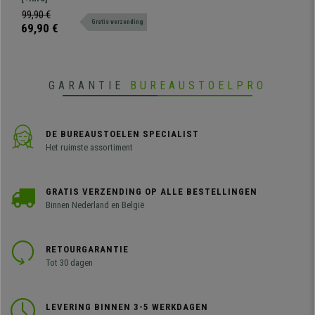
Groen
eettafel of voor uw bezoekers om
99,90 €
Gratis verzending
comfortabel te wachten.
69,90 €
Verkrijgbaar in vele kleuren.
GARANTIE
BUREAUSTOELPRO
DE BUREAUSTOELEN SPECIALIST
Het ruimste assortiment
GRATIS VERZENDING OP ALLE BESTELLINGEN
Binnen Nederland en België
RETOURGARANTIE
Tot 30 dagen
LEVERING BINNEN 3-5 WERKDAGEN