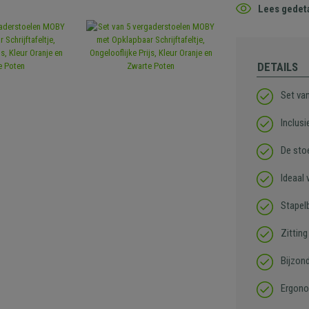
Lees gedeta
DETAILS
Set va
Inclusi
De sto
Ideaal 
Stapel
Zitting
Bijzon
Ergono