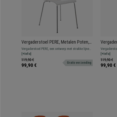
Vergaderstoel PERE, Metalen Poten,
Vergader
Houten Zitting en Rugleuning, Kleur
Houten Z
Vergaderstoel PERE, een ontwerp met strakke lijnen,
Vergaderstoe
Wit
een metalen frame en stevig houten zitting en
[+Info]
een metalen 
[+Info]
rugleuning.
rugleuning.
119,90 €
119,90 €
Gratis verzending
99,90 €
99,90 €