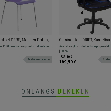
stoel PERE, Metalen Poten,
Gamingstoel DRIFT, Kantelbar
itting, Kleur Paars
Rugleuning, Sportief Ontwerp
l PERE, een ontwerp met strakke lijnen,
Aantrekkelijk sportief ontwerp, geweldig
Zwart/Blauw Leder
frame en stevig houten zitting en
uiterst comfortabel voor uren gamingple
[+Info]
239,90 €
Gratis verzending
Gratis
169,90 €
ONLANGS
BEKEKEN