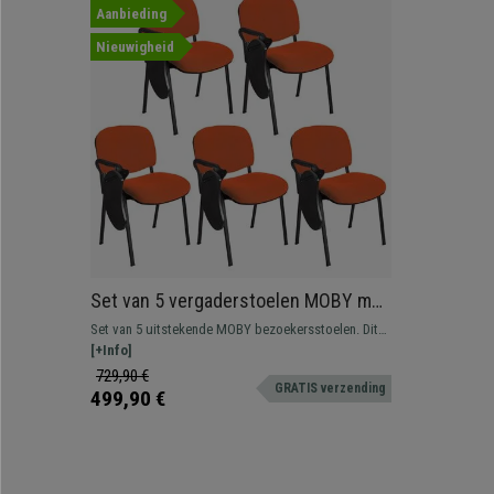
Aanbieding
Nieuwigheid
Set van 5 vergaderstoelen MOBY met
Opklapbaar Schrijftafeltje,
Set van 5 uitstekende MOBY bezoekersstoelen. Dit
Ongelooflijke Prijs, Kleur Oranje en
model heeft een opklapbaar schrijftafeltje. De
[+Info]
Zwarte Poten
perfecte stoel voor scholen, trainingsruimtes of elk
729,90 €
GRATIS verzending
ander evenement waar een stoel met een tafeltje
499,90 €
meegenomen is.