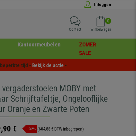
Inloggen
0
Contact
Winkelwagen
Kantoormeubelen
ZOMER
SALE
eperkte tijd - 
Bekijk de actie
 -
5 vergaderstoelen MOBY met
r Schrijftafeltje, Ongelooflijke
eur Oranje en Zwarte Poten
,90 €
(604,88 € BTW inbegrepen)
-32%