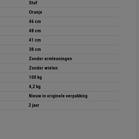
Stof
Oranje
46 cm
48 cm
41 cm
38 cm
Zonder armleuningen
Zonder wielen
100 kg
4,2 kg
Nieuw in originele verpakking
2 jaar