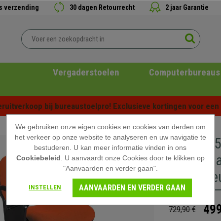
is verzending
30 dagen Retourrecht
2 jaar Garantie
Vergaderstoelen
Computerbureaus
ruitverkoop bij bureaustoelpro! Exclusieve kortingen voor een b
We gebruiken onze eigen cookies en cookies van derden om
het verkeer op onze website te analyseren en uw navigatie te
Set van 
bestuderen. U kan meer informatie vinden in ons
Opklapbaa
Cookiebeleid
. U aanvaardt onze Cookies door te klikken op
"Aanvaarden en verder gaan".
Prijs, Kl
AANVAARDEN EN VERDER GAAN
INSTELLEN
499
729,90 €