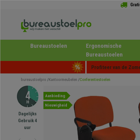
Grat
Bureaustoelen
Ergonomische
Bureaustoelen
Profiteer van de Zome
bureaustoelpro
Kantoormeubelen
Conferentiestoelen
Aanbieding
Nieuwigheid
Dagelijks
Gebruik 4
uur