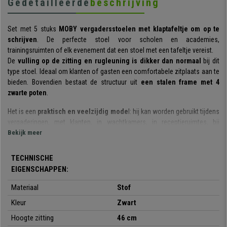
Gedetailleerde
beschrijving
Set met 5 stuks
MOBY
vergadersstoelen met klaptafeltje om op te
schrijven
. De perfecte stoel voor scholen en academies,
trainingsruimten of elk evenement dat een stoel met een tafeltje vereist.
De
vulling op de zitting en rugleuning is dikker dan normaal
bij dit
type stoel. Ideaal om klanten of gasten een comfortabele zitplaats aan te
bieden. Bovendien bestaat de structuur uit
een stalen frame met 4
zwarte poten
.
Het is een
praktisch en veelzijdig mode
l: hij kan worden gebruikt tijdens
vergaderingen, met klanten, in wachtkamers, in receptieruimtes, bij
conferenties of evenementen, etc. Hij is ook
Bekijk meer
verkrijgbaar in
verschillende kleuren
, zodat u degene kunt kiezen die het beste bij uw
behoeften en de omgeving past.
TECHNISCHE
EIGENSCHAPPEN:
Dit is een
stapelbaar model dat volledig gemonteerd wordt geleverd
.
Erg praktisch en verkrijgbaar voor een onverslaanbare prijs, enkel bij
Materiaal
Stof
Bureaustoelpro te vinden.
Kleur
Zwart
Hoogte zitting
46 cm