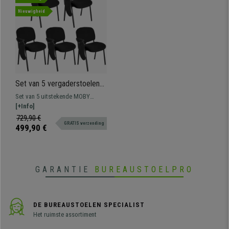
Nieuwigheid
Set van 5 vergaderstoelen
MOBY met Opklapbaar
Set van 5 uitstekende MOBY
Schrijftafeltje, Ongelooflijke
bezoekersstoelen. Dit model heeft
[+Info]
Prijs, Kleur Zwart en Zwarte
een opklapbaar schrijftafeltje. De
729,90 €
Poten
GRATIS verzending
perfecte stoel voor scholen,
499,90 €
trainingsruimtes of elk ander
evenement waar een stoel met een
tafeltje meegenomen is.
GARANTIE
BUREAUSTOELPRO
DE BUREAUSTOELEN SPECIALIST
Het ruimste assortiment