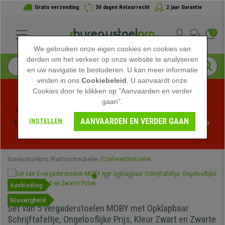
Gratis verzending
30 dagen Retourrecht
2 jaar Garantie
0
We gebruiken onze eigen cookies en cookies van
derden om het verkeer op onze website te analyseren
en uw navigatie te bestuderen. U kan meer informatie
vinden in ons
Cookiebeleid
. U aanvaardt onze
Cookies door te klikken op "Aanvaarden en verder
gaan".
Profiteer van de Zomeruitverkoop bij bureaustoelpro! 
AANVAARDEN EN VERDER GAAN
INSTELLEN
Exclusieve kortingen voor een beperkte tijd - 
Bekijk de 
actie
 -
bureaustoelpro
Kantoormeubelen
Conferentiestoelen
Aanbieding
Nieuwigheid
Set van 5 vergaderstoelen MOBY met Opklapbaar
Schrijftafeltje, Ongelooflijke Prijs, Kleur Zwart en Zwarte