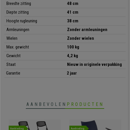
•
Set van 5 stuks
Breedte zitting
48 cm
• Dit model wordt GEMONTEERD geleverd
Diepte zitting
41 cm
•
Model met opklapbaar schrijftafeltje
Hoogte rugleuning
38 cm
• Ideaal voor vergaderzalen, academies, evenementen, etc.
•
Stapelbaar model, neemt nauwelijks ruimte in beslag
Armleuningen
Zonder armleuningen
• Zitting en rugleuning met zeer dikke vulling
Wielen
Zonder wielen
•
Bijzonder sterk: stalen frame met 4 poten in de kleur zwart
• Ergonomisch, zeer comfortabel
Max. gewicht
100 kg
Gewicht
4,2 kg
Staat
Nieuw in originele verpakking
Garantie
2 jaar
AANBEVOLEN
PRODUCTEN
Aanbieding
Aanbieding