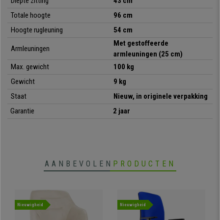
Diepte zitting
43 cm
Totale hoogte
96 cm
Hoogte rugleuning
54 cm
Met gestoffeerde
Armleuningen
armleuningen (25 cm)
Max. gewicht
100 kg
Gewicht
9 kg
Staat
Nieuw, in originele verpakking
Garantie
2 jaar
AANBEVOLEN
PRODUCTEN
Nieuwigheid
Nieuwigheid