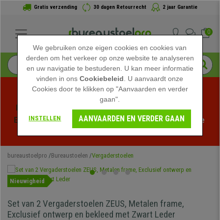
Gratis verzending
30 dagen Retourrecht
2 jaar Garantie
0
We gebruiken onze eigen cookies en cookies van
derden om het verkeer op onze website te analyseren
en uw navigatie te bestuderen. U kan meer informatie
vinden in ons
Cookiebeleid
. U aanvaardt onze
Cookies door te klikken op "Aanvaarden en verder
gaan".
Profiteer van de Zomeruitverkoop bij bureaustoelpro! 
AANVAARDEN EN VERDER GAAN
INSTELLEN
Exclusieve kortingen voor een beperkte tijd - 
Bekijk de 
actie
 -
bureaustoelpro
Bureaustoelen
Vergaderstoelen
Nieuwigheid
Set van 2 Vergaderstoelen ZEUS, Metalen frame,
Exclusief ontwerp en bekleed met Zwart Leder