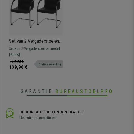
Set van 2 Vergaderstoelen
ZEUS, Metalen frame,
Set van 2 Vergaderstoelen model
Exclusief ontwerp en
ZEUS. Een exclusief ontwerp,
[+Info]
bekleed met Zwart Leder
brede zitting en rugleuning
309,90 €
Gratis verzending
bekleed met hoogwaardig
139,90 €
kunstleder.
GARANTIE
BUREAUSTOELPRO
DE BUREAUSTOELEN SPECIALIST
Het ruimste assortiment