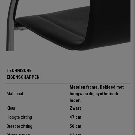
Comfort, design en kwaliteit, wat wilt u nog meer?
Vergeet deze stoel
niet toe te voegen aan uw winkelwagen tijdens uw bestelling, u zult er
geen spijt van krijgen! Bij bureaustoelpro bieden wij bureaustoelen aan
tegen de beste prijs en met de beste service en garantie.
•
Ergonomisch design
• Gewatteerde zitting en rugleuning
•
Zeer resistent metalen frame
• Bekleed met synthetisch leder
•
Geschikt voor gebruik van 4 uur/dag
TECHNISCHE
• Aantrekkelijk, modern ontwerp
EIGENSCHAPPEN:
Metalen frame. Bekleed met
Materiaal
hoogwaardig synthetisch
leder.
Kleur
Zwart
Hoogte zitting
47 cm
Breedte zitting
50 cm