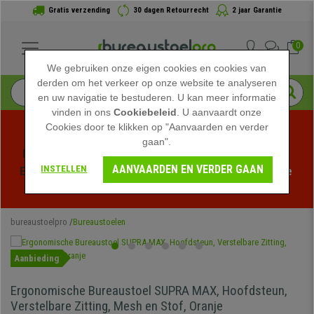
Gratis verzending
30 dagen Retourrecht
2 jaar Garantie
0
We gebruiken onze eigen cookies en cookies van
derden om het verkeer op onze website te analyseren
en uw navigatie te bestuderen. U kan meer informatie
vinden in ons
Cookiebeleid
. U aanvaardt onze
Cookies door te klikken op "Aanvaarden en verder
gaan".
Profiteer van de Zomeruitverkoop bij bureaustoelpro! 
AANVAARDEN EN VERDER GAAN
INSTELLEN
Exclusieve kortingen voor een beperkte tijd - 
Bekijk de 
actie
 -
bureaustoelpro
Bureaustoelen
Aanbieding
Ergonomische Bureaustoel SUPRA MAX, Hoofdsteun,
Verstelbare Zitting, Mesh en Stof, Oranje