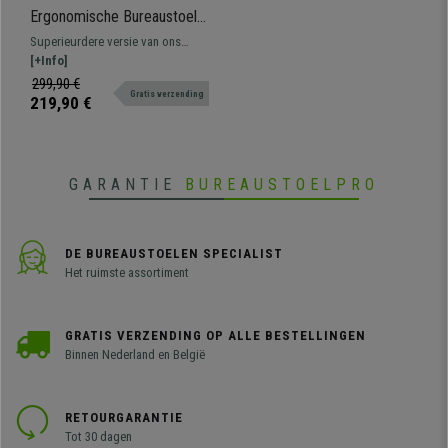
Ergonomische Bureaustoel
SUPRA MAX, Hoofdsteun,
Superieurdere versie van ons
Verstelbare Zitting, Mesh en
SUPRA-model. Het valt op door de
[+Info]
Stof, Oranje
extra instelmogelijkheden
299,90 €
Gratis verzending
(mechanisme, zitdiepte, 3D-
219,90 €
armleuning, etc. en het aluminium
onderstel. Nog comfortabeler en
ergonomischer!
GARANTIE
BUREAUSTOELPRO
DE BUREAUSTOELEN SPECIALIST
Het ruimste assortiment
GRATIS VERZENDING OP ALLE BESTELLINGEN
Binnen Nederland en België
RETOURGARANTIE
Tot 30 dagen