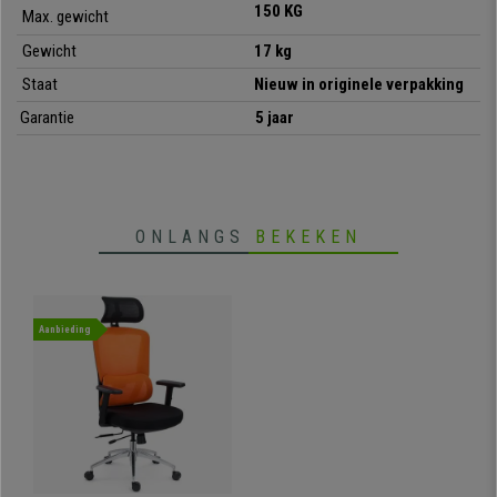
150 KG
Max. gewicht
Gewicht
17 kg
Staat
Nieuw in originele verpakking
Garantie
5 jaar
•
Ergonomische rugleuning met lendensteun
• EN 1335 kwaliteitscertificaat intensief gebruik 8u
•
Schommel- en kantelmechanisme
• In hoogte verstelbare armleuningen, hoogte en hoek hoofdsteun
ONLANGS
BEKEKEN
•
Zeer stevig en resistent, met wielen voor alle ondergonden
Aanbieding