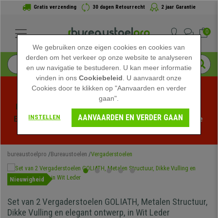
Gratis verzending
30 dagen Retourrecht
2 jaar Garantie
0
We gebruiken onze eigen cookies en cookies van
derden om het verkeer op onze website te analyseren
en uw navigatie te bestuderen. U kan meer informatie
vinden in ons
Cookiebeleid
. U aanvaardt onze
Cookies door te klikken op "Aanvaarden en verder
gaan".
Profiteer van de Zomeruitverkoop bij bureaustoelpro! 
AANVAARDEN EN VERDER GAAN
INSTELLEN
Exclusieve kortingen voor een beperkte tijd - 
Bekijk de 
actie
 -
bureaustoelpro
Bureaustoelen
Vergaderstoelen
Nieuwigheid
Set van 2 Vergaderstoelen GOLIATH, Metalen Structuur,
Dikke Vulling en elegant ontwerp, in Wit Leder