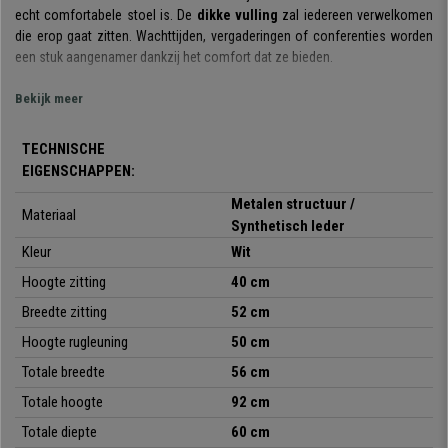
echt comfortabele stoel is. De
dikke vulling
zal iedereen verwelkomen
die erop gaat zitten. Wachttijden, vergaderingen of conferenties worden
een stuk aangenamer dankzij het comfort dat ze bieden.
Deze stoelen zijn gemaakt van hoogwaardige materialen.
De metalen
Bekijk meer
structuur
zorgt niet alleen voor een design touch, maar
garandeert ook
een grote stabiliteit en robuustheid
. Zowel de zitting als de rugleuning
TECHNISCHE
zijn bekleed met
hoogwaardig, onderhoudsvriendelijk synthetisch
EIGENSCHAPPEN:
leder.
Metalen structuur /
Materiaal
Het
ontwerp, de vormgeving en de afwerking zijn perfect.
Deze stoel
Synthetisch leder
is ideaal voor elke soort ruimte, een wachtkamer, vergadering of
Kleur
Wit
conferentie. Bovendien is hij
verkrijgbaar in verschillende
kleuren,
zodat u degene kunt kiezen die het beste bij uw behoeften of
Hoogte zitting
40 cm
wensen past.
Breedte zitting
52 cm
U kan uw kantoor inrichten met heldere en leuke tinten of met meer
Hoogte rugleuning
50 cm
klassieke kleuren.
Totale breedte
56 cm
De stoel is
heel comfortabel dankzij de dikke vulling en zeer stabiel
Totale hoogte
92 cm
dankzij de stevige metalen structuur.
Totale diepte
60 cm