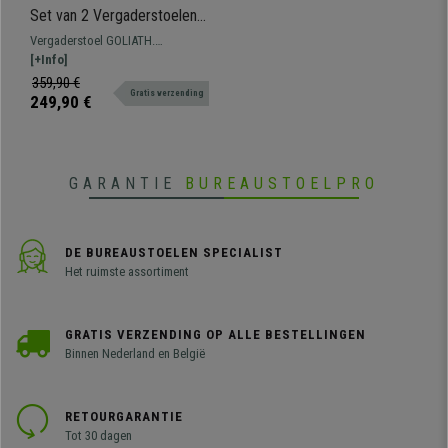
Set van 2 Vergaderstoelen
GOLIATH, Metalen Structuur,
Vergaderstoel GOLIATH.
Dikke Vulling en elegant
Comfortabele zitting en
[+Info]
ontwerp, in Wit Leder
rugleuning met dikke vulling,
359,90 €
Gratis verzending
bekleed met hoogwaardig
249,90 €
synthetisch leder.
GARANTIE
BUREAUSTOELPRO
DE BUREAUSTOELEN SPECIALIST
Het ruimste assortiment
GRATIS VERZENDING OP ALLE BESTELLINGEN
Binnen Nederland en België
RETOURGARANTIE
Tot 30 dagen