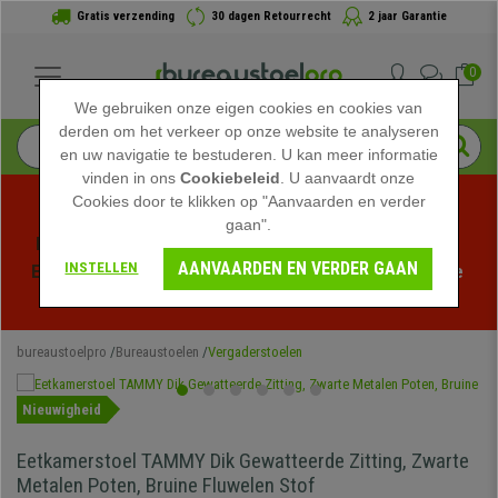
Gratis verzending
30 dagen Retourrecht
2 jaar Garantie
0
We gebruiken onze eigen cookies en cookies van
derden om het verkeer op onze website te analyseren
en uw navigatie te bestuderen. U kan meer informatie
vinden in ons
Cookiebeleid
. U aanvaardt onze
Cookies door te klikken op "Aanvaarden en verder
gaan".
Profiteer van de Zomeruitverkoop bij bureaustoelpro! 
AANVAARDEN EN VERDER GAAN
INSTELLEN
Exclusieve kortingen voor een beperkte tijd - 
Bekijk de 
actie
 -
bureaustoelpro
Bureaustoelen
Vergaderstoelen
Nieuwigheid
Eetkamerstoel TAMMY Dik Gewatteerde Zitting, Zwarte
Metalen Poten, Bruine Fluwelen Stof