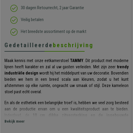
30 dagen Retourrecht, 2 jaar Garantie
Veilig betalen
Het breedste assortiment op de markt
Gedetailleerde
beschrijving
Maak kennis met onze eetkamerstoel
TAMMY
. Dit product met moderne
lijnen heeft karakter en zal al uw gasten verleiden. Met zijn zeer
trendy
industriële design
wordt hij het middelpunt van uw decoratie. Bovendien
bieden we hem in een breed scala aan kleuren, zodat u het kunt
afstemmen op elke ruimte, ongeacht uw smaak of stijl. Deze kameleon
stoel past echt overal.
En als de esthetiek een belangrijke troef is, hebben we veel zorg besteed
aan de productie ervan om u een kwaliteitsproduct aan te bieden.
Inderdaad, de
10 cm dikke zitversterking en de ingebouwde
armleuningen
Bekijk meer
zullen u een zeer aangenaam en omhullend gevoel geven,
en dit gedurende meerdere uren. Deel geweldige momenten met familie