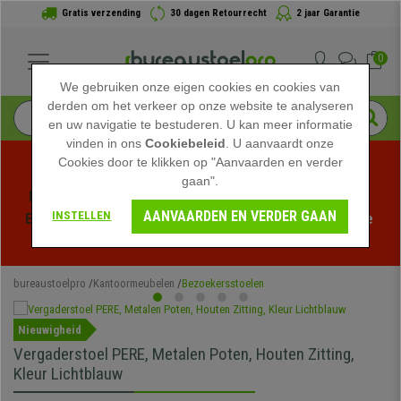
Gratis verzending
30 dagen Retourrecht
2 jaar Garantie
0
We gebruiken onze eigen cookies en cookies van
derden om het verkeer op onze website te analyseren
en uw navigatie te bestuderen. U kan meer informatie
vinden in ons
Cookiebeleid
. U aanvaardt onze
Cookies door te klikken op "Aanvaarden en verder
gaan".
Profiteer van de Zomeruitverkoop bij bureaustoelpro! 
AANVAARDEN EN VERDER GAAN
INSTELLEN
Exclusieve kortingen voor een beperkte tijd - 
Bekijk de 
actie
 -
bureaustoelpro
Kantoormeubelen
Bezoekersstoelen
Nieuwigheid
Vergaderstoel PERE, Metalen Poten, Houten Zitting,
Kleur Lichtblauw