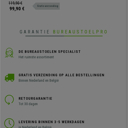
frame en stevig houten zitting en
119,90 €
Gratis verzending
rugleuning.
99,90 €
GARANTIE
BUREAUSTOELPRO
DE BUREAUSTOELEN SPECIALIST
Het ruimste assortiment
GRATIS VERZENDING OP ALLE BESTELLINGEN
Binnen Nederland en België
RETOURGARANTIE
Tot 30 dagen
LEVERING BINNEN 3-5 WERKDAGEN
in Nederland en België