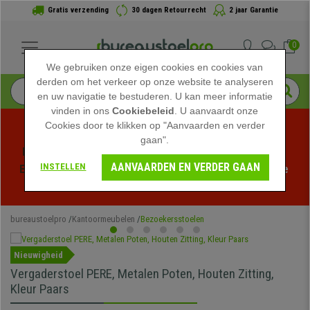
Gratis verzending
30 dagen Retourrecht
2 jaar Garantie
0
We gebruiken onze eigen cookies en cookies van
derden om het verkeer op onze website te analyseren
en uw navigatie te bestuderen. U kan meer informatie
vinden in ons
Cookiebeleid
. U aanvaardt onze
Cookies door te klikken op "Aanvaarden en verder
gaan".
Profiteer van de Zomeruitverkoop bij bureaustoelpro! 
AANVAARDEN EN VERDER GAAN
INSTELLEN
Exclusieve kortingen voor een beperkte tijd - 
Bekijk de 
actie
 -
bureaustoelpro
Kantoormeubelen
Bezoekersstoelen
Nieuwigheid
Vergaderstoel PERE, Metalen Poten, Houten Zitting,
Kleur Paars