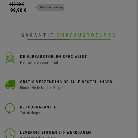
frame en stevig houten zitting en
119,90 €
Gratis verzending
rugleuning.
99,90 €
GARANTIE
BUREAUSTOELPRO
DE BUREAUSTOELEN SPECIALIST
Het ruimste assortiment
GRATIS VERZENDING OP ALLE BESTELLINGEN
Binnen Nederland en België
RETOURGARANTIE
Tot 30 dagen
LEVERING BINNEN 3-5 WERKDAGEN