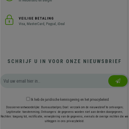
in Nederland en België
VEILIGE BETALING
Visa, MasterCard, Paypal, iDeal
SCHRIJF U IN VOOR ONZE NIEUWSBRIEF
Ik heb
de juridische kennisgeving
en
het privacybeleid
Dossierverantwoordelijke: Bureaustoelpro; Doel: verzoek om de nieuwsbrief te ontvangen;
Legitimatie: toestemming; Ontvangers: de gegevens worden niet aan derden doorgegeven;
Rechten: toegang tot, rectificatie, verwijdering van de gegevens, evenals de overige rechten die we
uitleggen in ons privacybeleid.