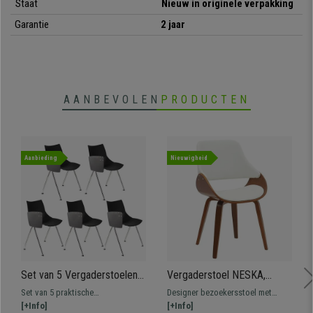
Staat
Nieuw in originele verpakking
• Erg veelzijdig en functioneel
•
Houten zitting en rugleuning
Garantie
2 jaar
• Robuust metalen frame
•
4 onafhankelijke, verchroomde poten
AANBEVOLEN
PRODUCTEN
Aanbieding
Nieuwigheid
Set van 5 Vergaderstoelen
Vergaderstoel NESKA,
AMIR met Klaptafeltje,
Retro Design met
Set van 5 praktische
Designer bezoekersstoel met
Handig en Praktisch, Kleur
Kersenhouten Frame en Wit
vergaderstoelen AMIR met
[+Info]
comfortabele zitting bekleed met
[+Info]