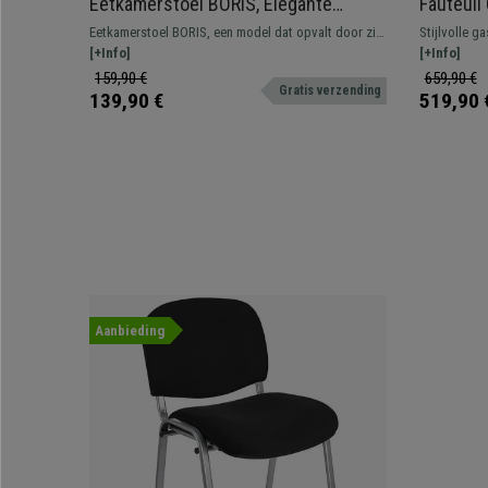
Eetkamerstoel BORIS, Elegante
Fauteuil
Metalen 4-Pootsframe, Comfortabele
Comfort
Eetkamerstoel BORIS, een model dat opvalt door zijn
Stijlvolle g
Vulling, Bekleed in Lichtgrijze Stof
Rugleuni
elegant, modern ontwerp en zijn dikke, comfortabele
[+Info]
vulling. Ver
[+Info]
Stof
vulling bekleed met kwaliteitsstof.
159,90 €
659,90 €
Gratis verzending
139,90 €
519,90 
Aanbieding