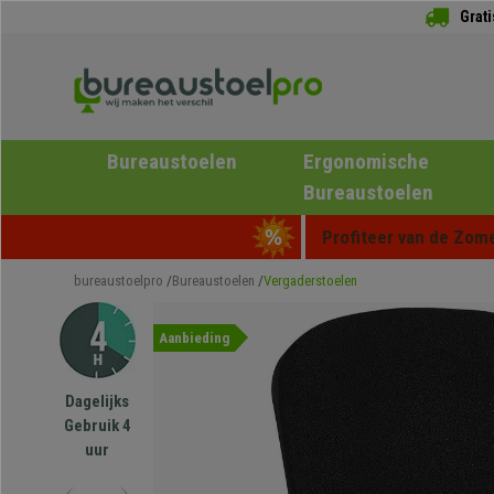
Grat
Bureaustoelen
Ergonomische
Bureaustoelen
Profiteer van de Zome
bureaustoelpro
Bureaustoelen
Vergaderstoelen
Aanbieding
Dagelijks
Gebruik 4
uur