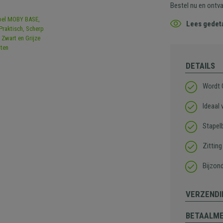
Bestel nu en ontv
Lees gedeta
DETAILS
Wordt
Ideaal
Stapel
Zitting
Bijzon
VERZENDI
BETAALM