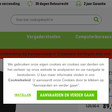
is verzending
30 dagen Retourrecht
2 jaar Garantie
Vergaderstoelen
Computerbureaus
ruitverkoop bij bureaustoelpro! Exclusieve kortingen voor een b
We gebruiken onze eigen cookies en cookies van derden om
het verkeer op onze website te analyseren en uw navigatie te
Vergader
bestuderen. U kan meer informatie vinden in ons
en Prakti
Cookiebeleid
. U aanvaardt onze Cookies door te klikken op
"Aanvaarden en verder gaan".
en Grijze
AANVAARDEN EN VERDER GAAN
INSTELLEN
89,
129,90 €