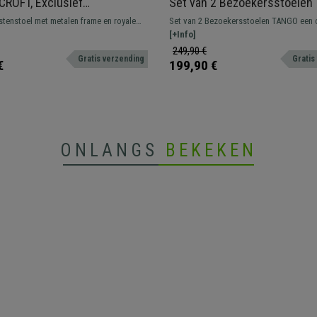
 CROFT, Exclusief
Set van 2 Bezoekersstoelen
abel Ontwerp, Hoge
Gewatteerd, Zwarte Poten,
astenstoel met metalen frame en royale
Set van 2 Bezoekersstoelen TANGO een 
ng Bekleed met Terracotta
Donkergrijze Stof
krijgbaar in diverse kleuren.
elegant model met een tijdloos design. In
[+Info]
verschillende kleuren.
249,90 €
Gratis verzending
Gratis
€
199,90 €
ONLANGS
BEKEKEN