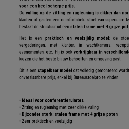
voor een heel scherpe prijs.
De
vulling op de zitting en rugleuning is dikker dan no
klanten of gasten een comfortabele stoel van superieure kw
bestaat de structuur uit een
stalen frame met 4 grijze pot
Het is een
praktisch en veelzijdig model
: de stoe
vergaderingen, met klanten, in wachtkamers, recepti
evenementen, etc. Hij is ook
verkrijgbaar in verschillend
kiezen die het beste bij uw behoeften en omgeving past.
Dit is een
stapelbaar model
dat volledig gemonteerd wordt 
onverslaanbare prijs, enkel bij Bureaustoelpro te vinden.
•
Ideaal voor conferentieruimtes
• Zitting en rugleuning met zeer dikke vulling
•
Bijzonder sterk: stalen frame met 4 grijze poten
• Zeer praktisch en veelzijdig