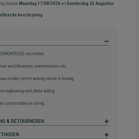
ang tussen
Maandag 17/08/2026
en
Donderdag 20 Augustus
illeerde beschrijving
 GEMONTEERD verzonden
 voor wachtkamers, evenementen, etc.
baar model, neemt weinig ruimte in beslag
 en rugleuning met dikke vulling
der comfortabel en stevig
NG & RETOURNEREN
ETHODEN