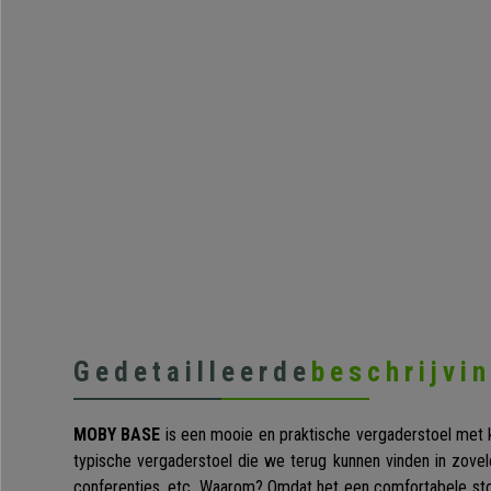
Gedetailleerde
beschrijvi
MOBY
BASE
is een mooie en praktische vergaderstoel met kl
typische vergaderstoel die we terug kunnen vinden in zove
conferenties, etc. Waarom? Omdat het een comfortabele sto