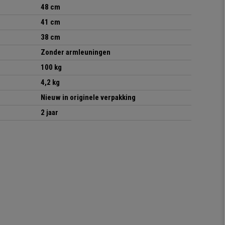
48 cm
41 cm
38 cm
Zonder armleuningen
100 kg
4,2 kg
Nieuw in originele verpakking
2 jaar