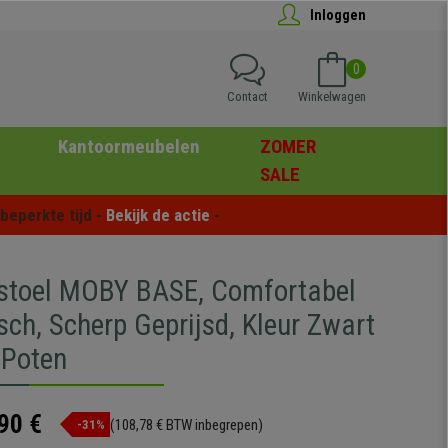
Inloggen
0
Contact
Winkelwagen
Kantoormeubelen
ZOMER
SALE
eperkte tijd - 
Bekijk de actie
 -
stoel MOBY BASE, Comfortabel
sch, Scherp Geprijsd, Kleur Zwart
 Poten
90 €
(108,78 € BTW inbegrepen)
-31%