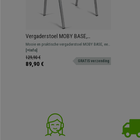
Vergaderstoel MOBY BASE,
Comfortabel en Praktisch, Scherp
Mooie en praktische vergaderstoel MOBY BASE, een
Geprijsd, Kleur Zwart en Grijze Poten
typische vergaderstoel om in wacht- of
[+Info]
vergaderruimtes te plaatsen voor klanten of
129,90 €
GRATIS verzending
bezoekers.
89,90 €