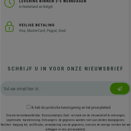
LEVERING BINNEN 3-5 WERKDAGEN
in Nederland en België
VEILIGE BETALING
Visa, MasterCard, Paypal, iDeal
SCHRIJF U IN VOOR ONZE NIEUWSBRIEF
Ik heb
de juridische kennisgeving
en
het privacybeleid
Dossierverantwoordelijke: Bureaustoelpro; Doel: verzoek om de nieuwsbrief te ontvangen;
Legitimatie: toestemming; Ontvangers: de gegevens worden niet aan derden doorgegeven;
Rechten: toegang tot, rectificatie, verwijdering van de gegevens, evenals de overige rechten die we
uitleggen in ons privacybeleid.