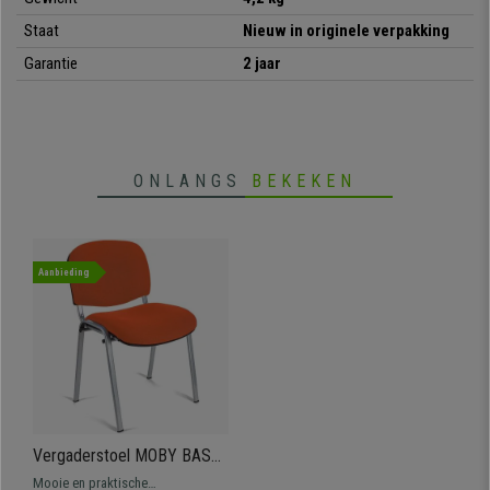
Staat
Nieuw in originele verpakking
Garantie
2 jaar
ONLANGS
BEKEKEN
Aanbieding
Vergaderstoel MOBY BASE,
Comfortabel en Praktisch,
Mooie en praktische