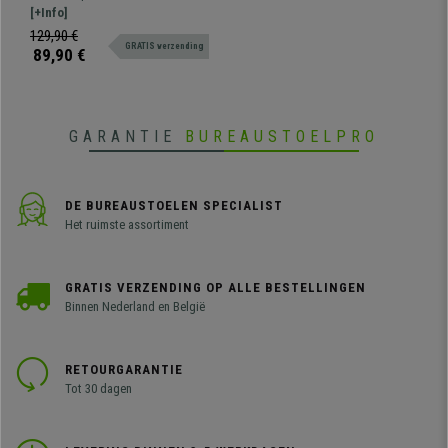
Scherp Geprijsd, Kleur
vergaderstoel MOBY BASE, een
[+Info]
Oranje en Grijze Poten
typische vergaderstoel om in
129,90 €
GRATIS verzending
wacht- of vergaderruimtes te
89,90 €
plaatsen voor klanten of
bezoekers.
GARANTIE
BUREAUSTOELPRO
DE BUREAUSTOELEN SPECIALIST
Het ruimste assortiment
GRATIS VERZENDING OP ALLE BESTELLINGEN
Binnen Nederland en België
RETOURGARANTIE
Tot 30 dagen