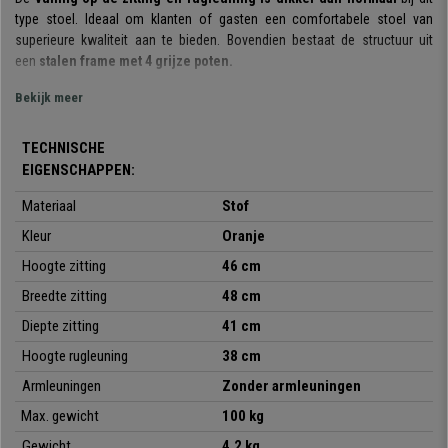
type stoel. Ideaal om klanten of gasten een comfortabele stoel van
superieure kwaliteit aan te bieden. Bovendien bestaat de structuur uit
een
stalen frame met 4 grijze poten.
Het is een
Bekijk meer
praktisch en veelzijdig model
: de stoel kan worden gebruikt
tijdens vergaderingen, met klanten, in wachtkamers, receptieruimtes, op
conferenties of evenementen, etc. Hij is ook
verkrijgbaar in
TECHNISCHE
verschillende kleuren,
zodat u de kleur kunt kiezen die het beste bij uw
EIGENSCHAPPEN:
behoeften en omgeving past.
Materiaal
Stof
Dit is een
stapelbaar model
dat volledig gemonteerd wordt geleverd. Erg
Kleur
Oranje
praktisch voor een onverslaanbare prijs, enkel bij Bureaustoelpro te
vinden.
Hoogte zitting
46 cm
Breedte zitting
48 cm
Diepte zitting
41 cm
•
Ideaal voor conferentieruimtes
Hoogte rugleuning
38 cm
• Zitting en rugleuning met zeer dikke vulling
•
Bijzonder sterk: stalen frame met 4 grijze poten
Armleuningen
Zonder armleuningen
• Zeer praktisch en veelzijdig
Max. gewicht
100 kg
Gewicht
4,2 kg