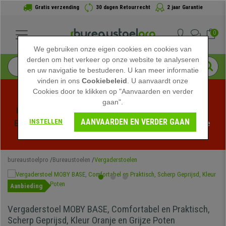
Gratis verzending
30 dagen Retourrecht
2 jaar Garantie
0
We gebruiken onze eigen cookies en cookies van
derden om het verkeer op onze website te analyseren
en uw navigatie te bestuderen. U kan meer informatie
vinden in ons
Cookiebeleid
. U aanvaardt onze
Cookies door te klikken op "Aanvaarden en verder
gaan".
Profiteer van de Zomeruitverkoop bij bureaustoelpro! 
AANVAARDEN EN VERDER GAAN
INSTELLEN
Exclusieve kortingen voor een beperkte tijd - 
Bekijk de 
actie
 -
bureaustoelpro
Bureaustoelen
Vergaderstoelen
Aanbieding
Vergaderstoel MOBY BASE, Comfortabel en Praktisch,
Scherp Geprijsd, Kleur Oranje en Grijze Poten