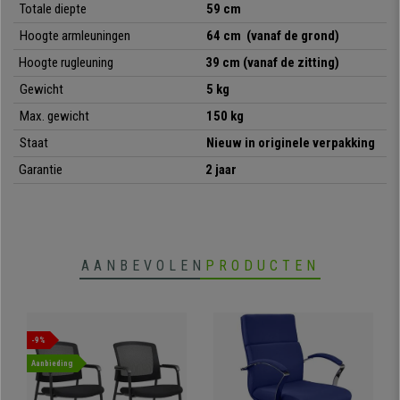
•
Aantrekkelijk modern design
Totale diepte
59 cm
Hoogte armleuningen
64 cm
(vanaf de grond)
Hoogte rugleuning
39 cm (vanaf de zitting)
Gewicht
5 kg
Max. gewicht
150 kg
Staat
Nieuw in originele verpakking
Garantie
2 jaar
AANBEVOLEN
PRODUCTEN
-9%
Aanbieding