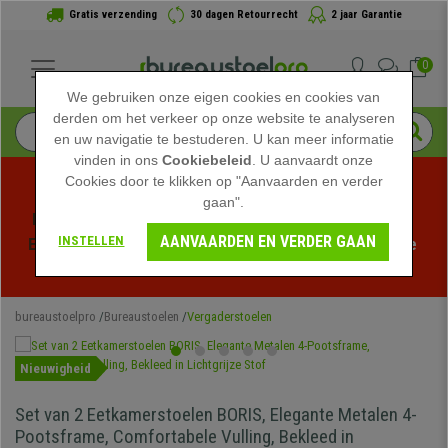
Gratis verzending
30 dagen Retourrecht
2 jaar Garantie
0
We gebruiken onze eigen cookies en cookies van
derden om het verkeer op onze website te analyseren
en uw navigatie te bestuderen. U kan meer informatie
vinden in ons
Cookiebeleid
. U aanvaardt onze
Cookies door te klikken op "Aanvaarden en verder
gaan".
Profiteer van de Zomeruitverkoop bij bureaustoelpro! 
AANVAARDEN EN VERDER GAAN
INSTELLEN
Exclusieve kortingen voor een beperkte tijd - 
Bekijk de 
actie
 -
bureaustoelpro
Bureaustoelen
Vergaderstoelen
Nieuwigheid
Set van 2 Eetkamerstoelen BORIS, Elegante Metalen 4-
Pootsframe, Comfortabele Vulling, Bekleed in