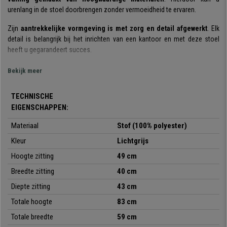
urenlang in de stoel doorbrengen zonder vermoeidheid te ervaren.
Zijn
aantrekkelijke vormgeving is met zorg en detail afgewerkt
. Elk
detail is belangrijk bij het inrichten van een kantoor en met deze stoel
heeft u gegarandeert succes.
De materialen die gebruikt zijn om deze stoel te maken, zijn van
hoge
Bekijk meer
kwaliteit
. Het
metalen 4-pootsframe garandeert de robuustheid en
stabiliteit van de stoel
. Ook de
stoffen bekleding
is opmerkelijk en in
TECHNISCHE
verschillende kleuren verkrijgbaar. Deze stoel is gemaakt en ontworpen
EIGENSCHAPPEN:
om vele jaren mee te gaan.
Materiaal
Stof (100% polyester)
Kortom, deze stoel combineert
zitcomfort, ontwerp en kwaliteit,
alles
wat u nodig heeft in een bezoekersstoel. Vergeet hem niet mee te nemen
Kleur
Lichtgrijs
bij uw aankoop, u zult er geen spijt van krijgen.
Hoogte zitting
49 cm
Breedte zitting
40 cm
Diepte zitting
43 cm
•
Geïntegreerde armleuningen
• Zitting en rugleuning bekleed met kwaliteitsstof
Totale hoogte
83 cm
•
Comfortabele vulling
Totale breedte
59 cm
• Zeer resistente metalen structuur