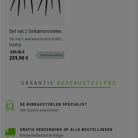
Set van 2 Eetkamerstoelen
BORIS, Elegante Metalen 4-
Set van 2 eetkamerstoelen BORIS,
Pootsframe, Comfortabele
een model dat opvalt door zijn
[+Info]
Vulling, Bekleed in
elegant, modern ontwerp en zijn
349,90 €
Lichtgrijze Stof
Gratis verzending
dikke, comfortabele vulling
239,90 €
bekleed met kwaliteitsstof.
GARANTIE
BUREAUSTOELPRO
DE BUREAUSTOELEN SPECIALIST
Het ruimste assortiment
GRATIS VERZENDING OP ALLE BESTELLINGEN
Binnen Nederland en België