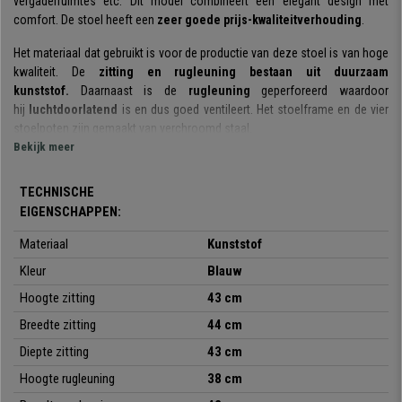
vergaderruimtes etc. Dit model combineert een elegant design met
comfort. De stoel heeft een
zeer goede prijs-kwaliteitverhouding
.
Het materiaal dat gebruikt is voor de productie van deze stoel is van hoge
kwaliteit. De
zitting en rugleuning bestaan uit
duurzaam
kunststof.
Daarnaast is de
rugleuning
geperforeerd waardoor
hij
luchtdoorlatend
is en dus goed ventileert. Het stoelframe en de vier
stoelpoten zijn gemaakt van verchroomd staal.
Bekijk meer
De
ENZO
is praktisch en veelzijdig omdat hij kan worden gebruikt om te
vergaderen, voor wachtende klanten plaats te laten nemen, en
TECHNISCHE
bij
recepties, conferenties of andere evenementen
.
EIGENSCHAPPEN:
Bovendien is hij
verkrijgbaar in meerdere kleuren
, zodat u degene kunt
Materiaal
Kunststof
kiezen die u het leukst vindt en die het beste bij uw ruimte past.
Kleur
Blauw
Opgemerkt moet worden dat dit een
stapelbaar model
met
Hoogte zitting
43 cm
schrijftafeltje
is dat volledig gemonteerd wordt geleverd.
Breedte zitting
44 cm
De
ENZO
biedt
design, kwaliteit, comfort en veelzijdigheid.
Aarzel
Diepte zitting
43 cm
dus niet en bestel hem nu voor een onverslaanbare prijs bij
Bureaustoelpro! De verzending is gratis omgeacht uw bestelling!
Hoogte rugleuning
38 cm