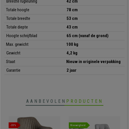
Breedte rugleuning
42 cm
Totale hoogte
78 cm
•
Ideaal voor vergaderruimte
Totale breedte
53 cm
• Comfortabele zit- en rugschaal
•
Bijzonder sterk: stalen frame met 4 chromen poten
Totale diepte
43 cm
• Zeer praktisch en veelzijdig
Hoogte schrijfblad
65 cm (vanaf de grond)
Max. gewicht
100 kg
Gewicht
4,2 kg
Staat
Nieuw in originele verpakking
Garantie
2 jaar
AANBEVOLEN
PRODUCTEN
-35%
Nieuwigheid