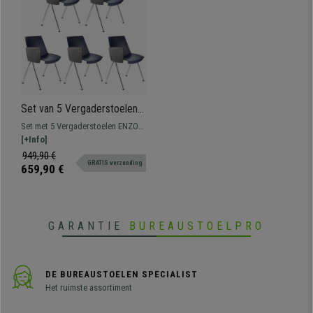
Set van 5 Vergaderstoelen
ENZO Met Klaptafeltje,
Set met 5 Vergaderstoelen ENZO
Comfortabel, Stapelbaar,
met klaptafeltje en prachtig avant-
[+Info]
Kleur Blauw
garde design. Perfect voor
949,90 €
GRATIS verzending
wachtkamers of vergaderruimtes.
659,90 €
Verkrijgbaar in verschillende
kleuren.
GARANTIE
BUREAUSTOELPRO
DE BUREAUSTOELEN SPECIALIST
Het ruimste assortiment