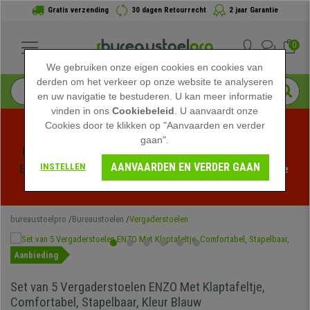
Gratis verzending
30 dagen Retourrecht
2 jaar Garantie
0
We gebruiken onze eigen cookies en cookies van
derden om het verkeer op onze website te analyseren
en uw navigatie te bestuderen. U kan meer informatie
vinden in ons
Cookiebeleid
. U aanvaardt onze
Cookies door te klikken op "Aanvaarden en verder
gaan".
Profiteer van de Zomeruitverkoop bij bureaustoelpro! 
AANVAARDEN EN VERDER GAAN
INSTELLEN
Exclusieve kortingen voor een beperkte tijd - 
Bekijk de 
actie
 -
bureaustoelpro
Bureaustoelen
Vergaderstoelen
Aanbieding
Set van 5 Vergaderstoelen ENZO Met Klaptafeltje,
Comfortabel, Stapelbaar, Kleur Blauw