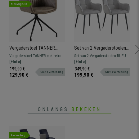
Nieuwigheid
Vergaderstoel TANNER
Set van 2 Vergaderstoelen
Retro Design, Draaibaar met
RUFUS, Elegant Retro
Vergaderstoel TANNER met retro
Set van 2 Vergaderstoelen RUFUS
Zwarte Poten, Grijs Vintage
Design, Zwarte Metalen
design, ideaal om een klassieke
[+Info]
met retro design, ideaal om een
[+Info]
Leder
Poten, Lichtgrijs Fluweel
sfeer in uw kantoor te creëren.
klassieke sfeer in uw kantoor te
199,90 €
349,90 €
Gratis verzending
Gratis verzending
creëren.
129,90 €
199,90 €
ONLANGS
BEKEKEN
Aanbieding