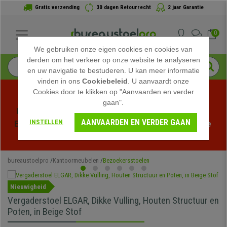
Gratis verzending
30 dagen Retourrecht
2 jaar Garantie
0
We gebruiken onze eigen cookies en cookies van
derden om het verkeer op onze website te analyseren
en uw navigatie te bestuderen. U kan meer informatie
vinden in ons
Cookiebeleid
. U aanvaardt onze
Cookies door te klikken op "Aanvaarden en verder
gaan".
Profiteer van de Zomeruitverkoop bij bureaustoelpro! 
AANVAARDEN EN VERDER GAAN
INSTELLEN
Exclusieve kortingen voor een beperkte tijd - 
Bekijk de 
actie
 -
bureaustoelpro
Kantoormeubelen
Bezoekersstoelen
Nieuwigheid
Vergaderstoel ELGAR, Dikke Vulling, Houten Structuur en
Poten, in Beige Stof