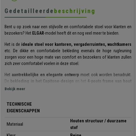
Gedetailleerde
beschrijving
Bent u op zoek naar een stijlvolle en comfortabele stoel voor klanten en
bezoekers? Het
ELGAR
-model heeft dit en nog veel meer te bieden.
Het is de
ideale stoel voor kantoren, vergaderruimtes, wachtkamers
etc. De dikke en comfortabele bekleding evenals de hoge rugleuning
zorgen voor een hoge mate van comfort en bezoekers of klanten zullen
zich zeer comfortabel voelen in deze stoel.
Het
aantrekkelijke en elegante ontwerp
moet ook worden benadrukt.
De
bekleding in het Capitone-design
en het
4-poots frame van hout
in Scandinavische stijl
verspreiden een gezellige, moderne sfeer en
Bekijk meer
maken van deze stoel een echte blikvanger in elke kamer.
TECHNISCHE
Om een langere levensduur van de stoel te garanderen, zijn
alleen
EIGENSCHAPPEN
eersteklas materialen
gebruikt. De houten stoelpoten zijn zeer robuust
en resistent. De
hoogwaardige stoffen bekleding is zacht en
Houten structuur / duurzame
Materiaal
aangenaam
om aan te raken en ook zeer slijtvast en gemakkelijk te
stof
onderhouden.
Kleur
Beige